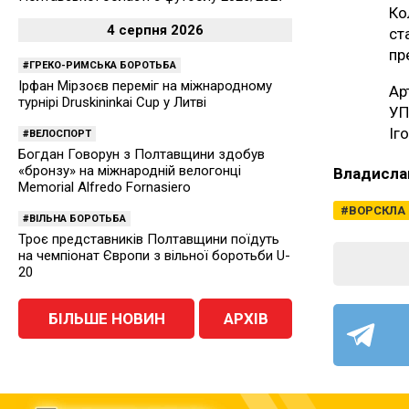
Ко
4 серпня 2026
ст
пр
ГРЕКО-РИМСЬКА БОРОТЬБА
Ірфан Мірзоєв переміг на міжнародному
Ар
турнірі Druskininkai Cup у Литві
УП
Іг
ВЕЛОСПОРТ
Богдан Говорун з Полтавщини здобув
«бронзу» на міжнародній велогонці
Владисла
Memorial Alfredo Fornasiero
ВОРСКЛА
ВІЛЬНА БОРОТЬБА
Троє представників Полтавщини поїдуть
на чемпіонат Європи з вільної боротьби U-
20
БІЛЬШЕ НОВИН
АРХІВ