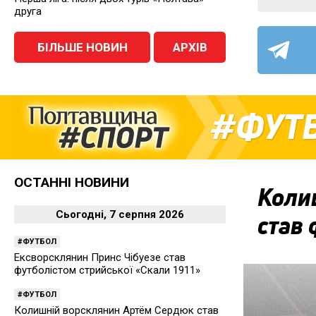
друга
БІЛЬШЕ НОВИН
АРХІВ
ФУТ
ОСТАННІ НОВИНИ
Коли
Сьогодні, 7 серпня 2026
став 
ФУТБОЛ
Ексворсклянин Принс Чібуезе став
футболістом стрийської «Скали 1911»
ФУТБОЛ
Колишній ворсклянин Артём Сердюк став