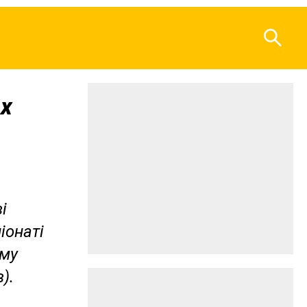
ах
і
іонаті
-му
).