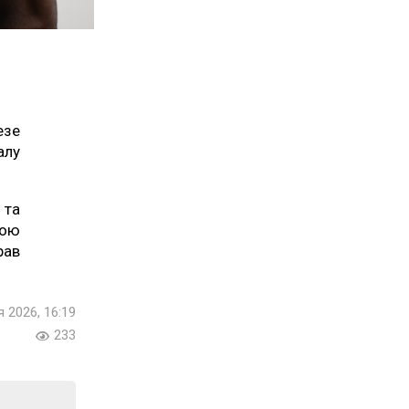
езе
алу
 та
ьою
рав
я 2026, 16:19
233