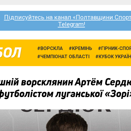
Підписуйтесь на канал «Полтавщини Спорт
Telegram!
БОЛ
ВОРСКЛА
КРЕМІНЬ
ГІРНИК-СПО
ЧЕМПІОНАТ ОБЛАСТІ
КУБОК УКРАЇ
шній ворсклянин Артём Серд
футболістом луганської «Зорі