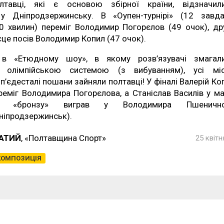
лтавці, які є основою збірної країни, відзначил
у Дніпродзержинську. В «Оупен-турнірі» (12 завда
0 хвилин) переміг Володимир Погорєлов (49 очок), др
сце посів Володимир Копил (47 очок).
в «Етюдному шоу», в якому розв’язувачі змагал
 олімпійською системою (з вибуванням), усі мі
 п’єдесталі пошани зайняли полтавці! У фіналі Валерій Ко
реміг Володимира Погорєлова, а Станіслав Василів у ма
а «бронзу» виграв у Володимира Пшенично
ніпродзержинськ).
ЧАТИЙ
, «Полтавщина Спорт»
25 квітн
КОМПОЗИЦІЯ