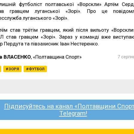
лишній футболіст полтавської «Ворскли» Артём Сер
ав гравцем луганської «Зорі». Про це повідом
есслужба луганського «Зорі».
тём став трётім гравцем, який після вильоту «Ворскли
Л став гравцем «Зорі». Зараз у команді вже виступа
ор Пердута та півзахисник Іван Нестеренко.
в ВЛАСЕНКО
, «Полтавщина Спорт»
7 серпн
ЗОРЯ
ФУТБОЛ
Підписуйтесь на канал «Полтавщини Спорт
Telegram!