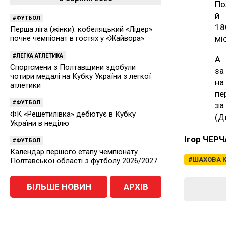
По
й 
ФУТБОЛ
18
Перша ліга (жінки): кобеляцький «Лідер»
почне чемпіонат в гостях у «Жайвора»
мі
ЛЕГКА АТЛЕТИКА
А 
Спортсмени з Полтавщини здобули
за
чотири медалі на Кубку України з легкої
на
атлетики
пе
ФУТБОЛ
з
ФК «Решетилівка» дебютує в Кубку
(Д
України в неділю
Ігор ЧЕР
ФУТБОЛ
Календар першого етапу чемпіонату
ШАХОВА 
Полтавської області з футболу 2026/2027
БІЛЬШЕ НОВИН
АРХІВ