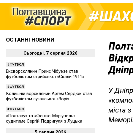
ШАХ
ОСТАННІ НОВИНИ
Полта
Сьогодні, 7 серпня 2026
Відкр
ФУТБОЛ
Дніп
Ексворсклянин Принс Чібуезе став
футболістом стрийської «Скали 1911»
ФУТБОЛ
У Дніп
Колишній ворсклянин Артём Сердюк став
футболістом луганської «Зорі»
«композ
міста з
ФУТБОЛ
«Полтаву» та «Фенікс-Маріуполь»
Меморіа
судитиме Сергій Подригуля з Луцька
5 серпня 2026