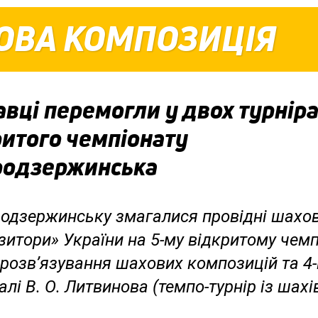
ОВА КОМПОЗИЦІЯ
вці перемогли у двох турнір
итого чемпіонату
родзержинська
родзержинську змагалися провідні шахов
итори» України на 5-му відкритому чемп
 розв’язування шахових композицій та 4
лі В. О. Литвинова (темпо-турнір із шахів