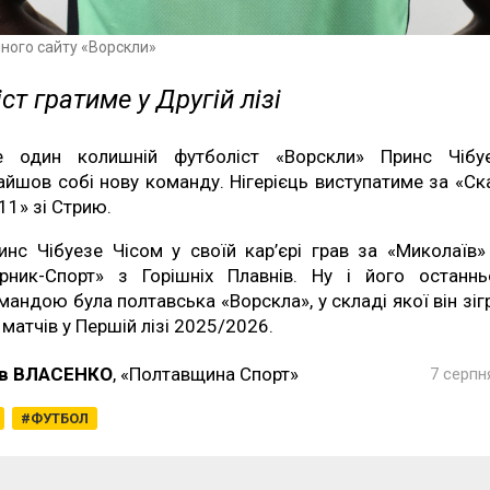
йного сайту «Ворскли»
ст гратиме у Другій лізі
 один колишній футболіст «Ворскли» Принс Чібу
айшов собі нову команду. Нігерієць виступатиме за «Ск
11» зі Стрию.
инс Чібуезе Чісом у своїй кар’єрі грав за «Миколаїв»
ірник-Спорт» з Горішніх Плавнів. Ну і його останн
мандою була полтавська «Ворскла», у складі якої він зіг
 матчів у Першій лізі 2025/2026.
в ВЛАСЕНКО
, «Полтавщина Спорт»
7 серпн
ФУТБОЛ