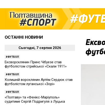
ФУТ
ОСТАННІ НОВИНИ
Ексво
Сьогодні, 7 серпня 2026
футбо
ФУТБОЛ
Ексворсклянин Принс Чібуезе став
футболістом стрийської «Скали 1911»
ФУТБОЛ
Колишній ворсклянин Артём Сердюк став
футболістом луганської «Зорі»
ФУТБОЛ
«Полтаву» та «Фенікс-Маріуполь»
судитиме Сергій Подригуля з Луцька