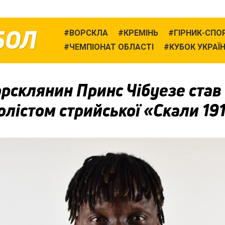
БОЛ
ВОРСКЛА
КРЕМІНЬ
ГІРНИК-СПО
ЧЕМПІОНАТ ОБЛАСТІ
КУБОК УКРАЇ
рсклянин Принс Чібуезе став
лістом стрийської «Скали 19