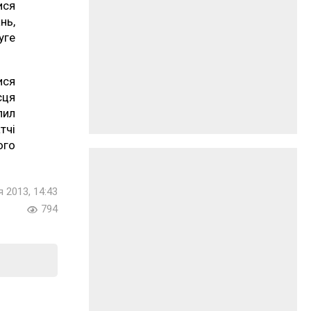
ися
нь,
уге
ися
сця
пил
тчі
го
я 2013, 14:43
794