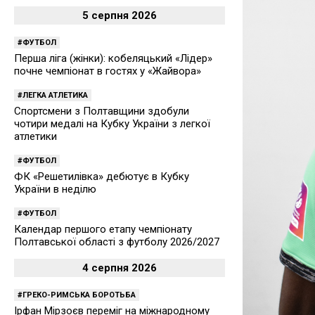
5 серпня 2026
ФУТБОЛ
Перша ліга (жінки): кобеляцький «Лідер»
почне чемпіонат в гостях у «Жайвора»
ЛЕГКА АТЛЕТИКА
Спортсмени з Полтавщини здобули
чотири медалі на Кубку України з легкої
атлетики
ФУТБОЛ
ФК «Решетилівка» дебютує в Кубку
України в неділю
ФУТБОЛ
Календар першого етапу чемпіонату
Полтавської області з футболу 2026/2027
4 серпня 2026
ГРЕКО-РИМСЬКА БОРОТЬБА
Ірфан Мірзоєв переміг на міжнародному