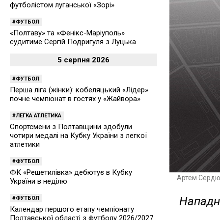
футболістом луганської «Зорі»
ФУТБОЛ
«Полтаву» та «Фенікс-Маріуполь»
судитиме Сергій Подригуля з Луцька
5 серпня 2026
ФУТБОЛ
Перша ліга (жінки): кобеляцький «Лідер»
почне чемпіонат в гостях у «Жайвора»
ЛЕГКА АТЛЕТИКА
Спортсмени з Полтавщини здобули
чотири медалі на Кубку України з легкої
атлетики
ФУТБОЛ
ФК «Решетилівка» дебютує в Кубку
Артем Сердю
України в неділю
Нападн
ФУТБОЛ
Календар першого етапу чемпіонату
Полтавської області з футболу 2026/2027