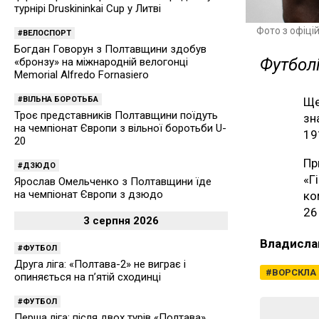
турнірі Druskininkai Cup у Литві
Фото з офіці
ВЕЛОСПОРТ
Богдан Говорун з Полтавщини здобув
Футболі
«бронзу» на міжнародній велогонці
Memorial Alfredo Fornasiero
ВІЛЬНА БОРОТЬБА
Ще
Троє представників Полтавщини поїдуть
зн
на чемпіонат Європи з вільної боротьби U-
19
20
Пр
ДЗЮДО
«Г
Ярослав Омельченко з Полтавщини їде
на чемпіонат Європи з дзюдо
ко
26
3 серпня 2026
Владисла
ФУТБОЛ
Друга ліга: «Полтава-2» не виграє і
ВОРСКЛА
опиняється на п’ятій сходинці
ФУТБОЛ
Перша ліга: після двох турів «Полтава»