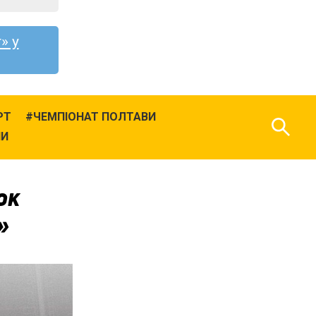
» у
РТ
ЧЕМПІОНАТ ПОЛТАВИ
НИ
юк
»