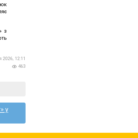
дюк
ляє
» з
ють
я 2026, 12:11
463
» у