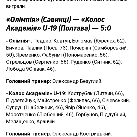
виграли.
«Олімпія» (Савинці) — «Колос
Академія» U-19 (Полтава) — 5:0
«Олімпія»:
Педько, Ковтун, Богомаз (Курелєх, 62),
Бичков, Павлик (Пось, 73), Почернін (Самборський,
50), Яременко, Фабунмі (Пономаренко, 56),
Стрельцов (Сергієнко, 56), Руденко (Ситник, 62),
Лобода 9Співак, 46).
Головний тренер:
Олександр Безуглий.
«Колос Академія» U-19:
Кострубяк (Литвин, 66),
Підлетейчук, Майстренко (Фелипас, 66), Січевський,
Супрун (Шабельник, 46), Явір (Яненко, 46),
Моротченко (Любенний, 46), Горбунов, Піддубний,
Мелащенко, Аранчій.
Головний тренер:
Олександр Кострицький.