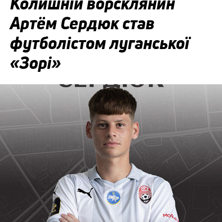
Колишній ворсклянин
Артём Сердюк став
футболістом луганської
«Зорі»