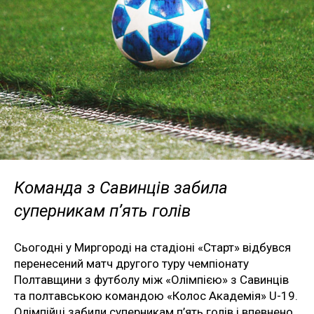
Команда з Савинців забила
суперникам п’ять голів
Сьогодні у Миргороді на стадіоні «Старт» відбувся
перенесений матч другого туру чемпіонату
Полтавщини з футболу між «Олімпією» з Савинців
та полтавською командою «Колос Академія» U-19.
Олімпійці забили суперникам п’ять голів і впевнено