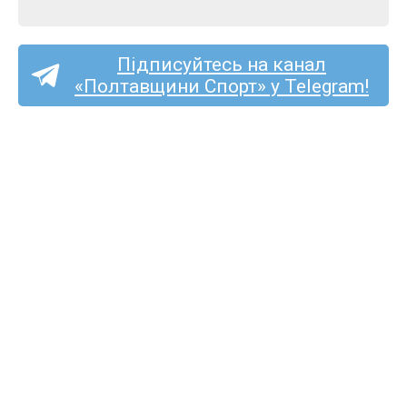
Підписуйтесь на канал
«Полтавщини Спорт» у Telegram!
«Полтаву» та «Фенікс-
Маріуполь» судитиме
Сергій Подригуля
з Луцька