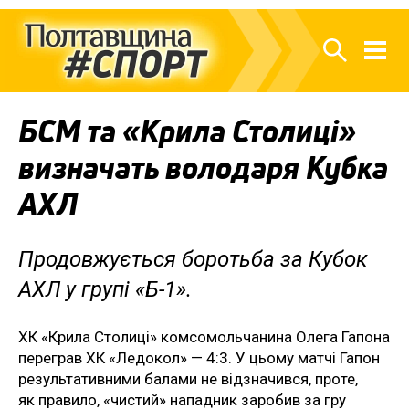
БСМ та «Крила Столиці»
визначать володаря Кубка
АХЛ
Продовжується боротьба за Кубок
АХЛ у групі «Б-1».
ХК «Крила Столиці» комсомольчанина Олега Гапона
переграв ХК «Ледокол» — 4:3. У цьому матчі Гапон
результативними балами не відзначився, проте,
як правило, «чистий» нападник заробив за гру