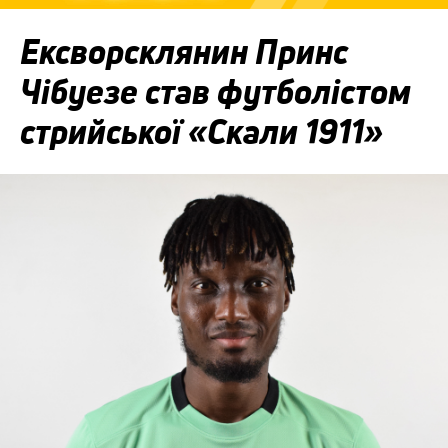
Ексворсклянин Принс
Чібуезе став футболістом
стрийської «Скали 1911»