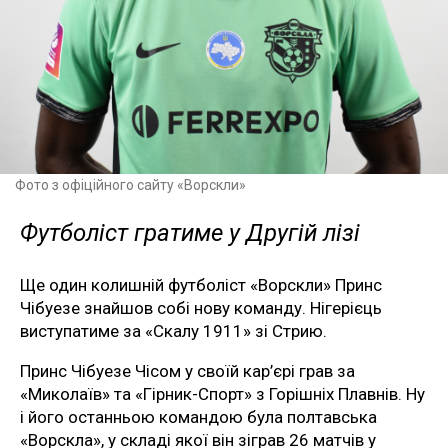
Фото з офіційного сайту «Ворскли»
Футболіст гратиме у Другій лізі
Ще один колишній футболіст «Ворскли» Принс
Чібуезе знайшов собі нову команду. Нігерієць
виступатиме за «Скалу 1911» зі Стрию.
Принс Чібуезе Чісом у своїй кар’єрі грав за
«Миколаїв» та «Гірник-Спорт» з Горішніх Плавнів. Ну
і його останньою командою була полтавська
«Ворскла», у складі якої він зіграв 26 матчів у