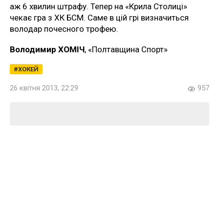
аж 6 хвилин штрафу. Тепер на «Крила Столиці»
чекає гра з ХК БСМ. Саме в цій грі визначиться
володар почесного трофею.
Володимир ХОМІЧ
, «Полтавщина Спорт»
ХОКЕЙ
26 квітня 2013, 22:29
957