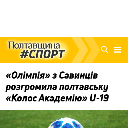
«Олімпія» з Савинців
розгромила полтавську
«Колос Академію» U-19