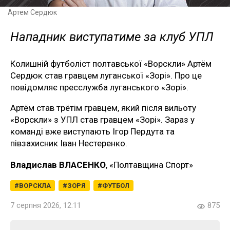
Артем Сердюк
Нападник виступатиме за клуб УПЛ
Колишній футболіст полтавської «Ворскли» Артём
Сердюк став гравцем луганської «Зорі». Про це
повідомляє пресслужба луганського «Зорі».
Артём став трётім гравцем, який після вильоту
«Ворскли» з УПЛ став гравцем «Зорі». Зараз у
команді вже виступають Ігор Пердута та
півзахисник Іван Нестеренко.
Владислав ВЛАСЕНКО
, «Полтавщина Спорт»
ВОРСКЛА
ЗОРЯ
ФУТБОЛ
7 серпня 2026, 12:11
875