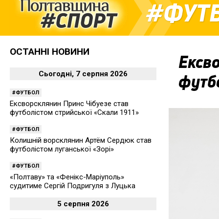
ФУТ
ОСТАННІ НОВИНИ
Ексво
Сьогодні, 7 серпня 2026
футбо
ФУТБОЛ
Ексворсклянин Принс Чібуезе став
футболістом стрийської «Скали 1911»
ФУТБОЛ
Колишній ворсклянин Артём Сердюк став
футболістом луганської «Зорі»
ФУТБОЛ
«Полтаву» та «Фенікс-Маріуполь»
судитиме Сергій Подригуля з Луцька
5 серпня 2026