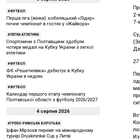
Пр
ФУТБОЛ
2-
Перша ліга (жінки): кобеляцький «Лідер»
7-
почне чемпіонат в гостях у «Жайвора»
Су
ЛЕГКА АТЛЕТИКА
(З
Спортсмени з Полтавщини здобули
чотири медалі на Кубку України з легкої
Де
атлетики
27
ФУТБОЛ
ФК «Решетилівка» дебютує в Кубку
Пе
України в неділю
од
ФУТБОЛ
м
Календар першого етапу чемпіонату
пр
Полтавської області з футболу 2026/2027
си
4 серпня 2026
Вс
Ко
ГРЕКО-РИМСЬКА БОРОТЬБА
по
Ірфан Мірзоєв переміг на міжнародному
турнірі Druskininkai Cup у Литві
Из