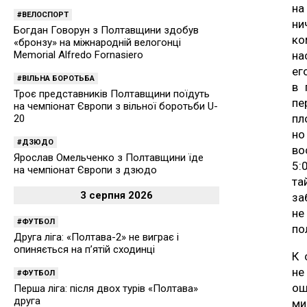
на
ВЕЛОСПОРТ
ни
Богдан Говорун з Полтавщини здобув
ко
«бронзу» на міжнародній велогонці
Memorial Alfredo Fornasiero
на
ег
ВІЛЬНА БОРОТЬБА
в 
Троє представників Полтавщини поїдуть
пе
на чемпіонат Європи з вільної боротьби U-
пл
20
н
ДЗЮДО
во
Ярослав Омельченко з Полтавщини їде
5:
на чемпіонат Європи з дзюдо
та
3 серпня 2026
за
не
ФУТБОЛ
по
Друга ліга: «Полтава-2» не виграє і
опиняється на п’ятій сходинці
К 
не
ФУТБОЛ
ош
Перша ліга: після двох турів «Полтава»
друга
ми