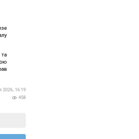
езе
алу
 та
ьою
рав
я 2026, 16:19
458