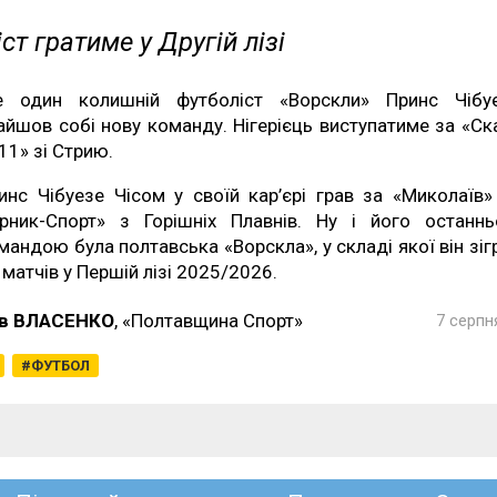
ст гратиме у Другій лізі
 один колишній футболіст «Ворскли» Принс Чібу
айшов собі нову команду. Нігерієць виступатиме за «Ск
11» зі Стрию.
инс Чібуезе Чісом у своїй кар’єрі грав за «Миколаїв»
ірник-Спорт» з Горішніх Плавнів. Ну і його останн
мандою була полтавська «Ворскла», у складі якої він зіг
 матчів у Першій лізі 2025/2026.
в ВЛАСЕНКО
, «Полтавщина Спорт»
7 серпн
ФУТБОЛ