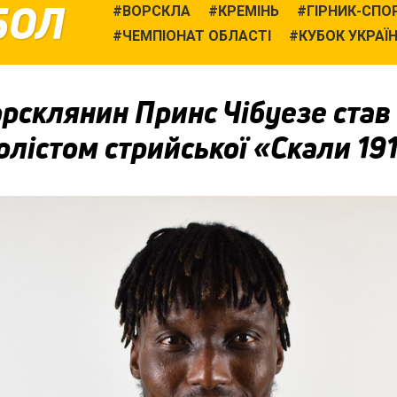
БОЛ
ВОРСКЛА
КРЕМІНЬ
ГІРНИК-СПО
ЧЕМПІОНАТ ОБЛАСТІ
КУБОК УКРАЇ
рсклянин Принс Чібуезе став
лістом стрийської «Скали 19