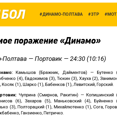
ДБОЛ
ДИНАМО-ПОЛТАВА
ЗТР
МОТ
мое поражение «Динамо»
-Полтава
— Портовик —
24:30
(
10:16
)
намо:
Камышов (Бражник, Дайментов) — Бутенко (
бченко (4), Евдокимов (3), Тюкин (3), Хауха (2), Занимо
), Косяк (1), Шарко (1), Бабенков (1), Левитский, Горский.
ртовик:
Чуприна (Смирнов, Ракитин) — Копишинский (
нисов (6), Захаров (5), Маньковский (4), Буйненко (
нько (3), Полторацкий (1), Михайлютенко (1), Сога, Горов
бабенко, Ганзиенко, Петричко.