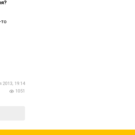
ия?
-то
я 2013, 19:14
1051