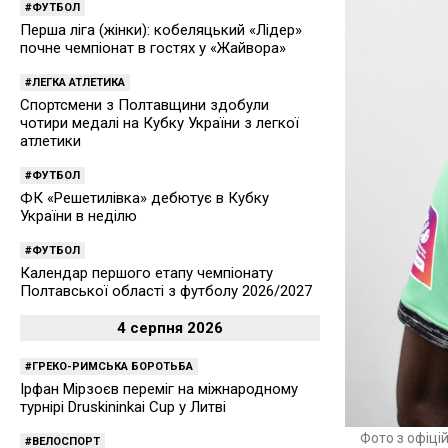
ФУТБОЛ
Перша ліга (жінки): кобеляцький «Лідер»
почне чемпіонат в гостях у «Жайвора»
ЛЕГКА АТЛЕТИКА
Спортсмени з Полтавщини здобули
чотири медалі на Кубку України з легкої
атлетики
ФУТБОЛ
ФК «Решетилівка» дебютує в Кубку
України в неділю
ФУТБОЛ
Календар першого етапу чемпіонату
Полтавської області з футболу 2026/2027
4 серпня 2026
ГРЕКО-РИМСЬКА БОРОТЬБА
Ірфан Мірзоєв переміг на міжнародному
турнірі Druskininkai Cup у Литві
Фото з офіці
ВЕЛОСПОРТ