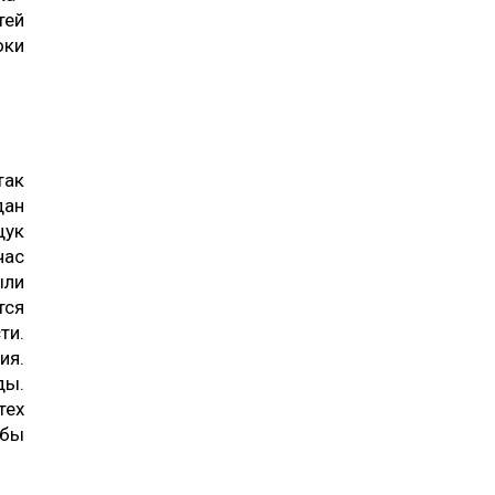
тей
оки
ак
дан
щук
час
ыли
тся
ти.
ия.
ды.
тех
 бы