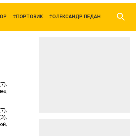
ОР
ПОРТОВИК
ОЛЕКСАНДР ПЕДАН
7),
нец
7),
3),
ой,