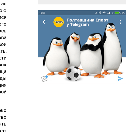
тал
вою
лся
ого
ось
ова
вои
ть,
ти
вок
нца
жды
ция
вой
рко
тво
ять
ка»