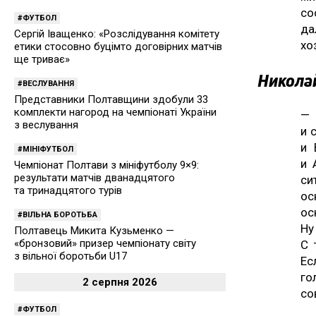
со
ФУТБОЛ
да
Сергій Іващенко: «Розслідування комітету
хо
етики стосовно буцімто договірних матчів
ще триває»
Никола
ВЕСЛУВАННЯ
Представники Полтавщини здобули 33
комплекти нагород на чемпіонаті України
—
з веслування
и 
и 
МІНІФУТБОЛ
и 
Чемпіонат Полтави з мініфутболу 9×9:
результати матчів дванадцятого
си
та тринадцятого турів
ос
ос
ВІЛЬНА БОРОТЬБА
Ну
Полтавець Микита Кузьменко —
«бронзовий» призер чемпіонату світу
С 
з вільної боротьби U17
Ес
го
2 серпня 2026
со
ФУТБОЛ