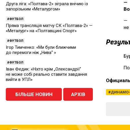
— 
Друга ліга: «Полтава-2» зіграла внічию із
Во
запорізьким «Металургом»
ФУТБОЛ
— 
Пряма трансляція матчу СК «Полтава-2» —
не
«Металург» на «Полтавщині Спорт»
Результ
ФУТБОЛ
Ігор Тимченко: «Ми були ближчими
до перемоги ніж „Нива“ »
Бу
ФУТБОЛ
По
Іван Федик: «Ніхто крім „Олександрії“
не може собі реально ставити завдання
вийти в УПЛ»
Официаль
ДИНАМО-
БІЛЬШЕ НОВИН
АРХІВ