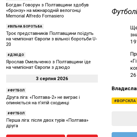
Богдан Говорун з Полтавщини здобув
Футболі
«бронзу» на міжнародній велогонці
Memorial Alfredo Fornasiero
ВІЛЬНА БОРОТЬБА
Ще
Троє представників Полтавщини поїдуть
зн
на чемпіонат Європи з вільної боротьби U-
19
20
Пр
ДЗЮДО
«Г
Ярослав Омельченко з Полтавщини їде
на чемпіонат Європи з дзюдо
ко
26
3 серпня 2026
Владисла
ФУТБОЛ
Друга ліга: «Полтава-2» не виграє і
ВОРСКЛА
опиняється на п’ятій сходинці
ФУТБОЛ
Перша ліга: після двох турів «Полтава»
друга