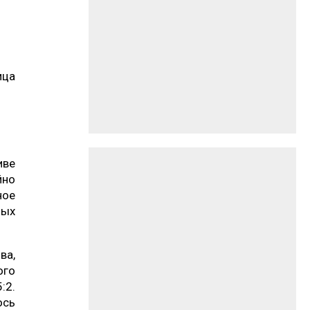
ица
иве
йно
ое
ных
ва,
ого
:2.
ось