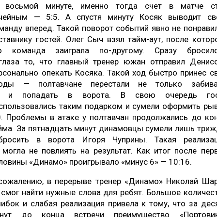
 восьмой минуте, именно тогда счет в матче с
чейным — 5:5. А спустя минуту Косяк выводит с
манду вперед. Такой поворот событий явно не понрави
ставнику гостей. Олег Сыч взял тайм-аут, после котор
о команда заиграла по-другому. Сразу бросил
глаза то, что главный тренер южан отправил Денис
рсонально опекать Косяка. Такой ход быстро принес с
оды — полтавчане перестали не только забива
о и попадать в ворота. В свою очередь гос
спользовались таким подарком и сумели оформить ры
0. Проблемы в атаке у полтавчан продолжались до ко
йма. За пятнадцать минут динамовцы сумели лишь три
бросить в ворота Игоря Чуприны. Такая реализа
 могла не повлиять на результат. Как итог после пер
ловины «Динамо» проигрывало «минус 6» — 10:16.
сожалению, в перерыве тренер «Динамо» Николай Ша
 смог найти нужные слова для ребят. Большое количес
ибок и слабая реализация привела к тому, что за дес
нут до конца встречи преимущество «Портови