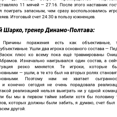
ставляло 11 мячей — 27:16. После этого наставник гос
л поиграть запасным, чем сразу воспользовались игр
зяев. Итоговый счет 24:30 в пользу южненцев.
й Шарко, тренер Динамо-Полтава:
 Причины поражения есть как объективные, т
субъективные. Ушли два игрока основного состава — Пе
Васюк плюс ко всему пока ещё травмированы Они
Абрамов. Изначально наигрывался один состав, а сей
туация резко меняется. Те игроки, которые б
новными — ушли, а те кто был на вторых ролях становя
новными. Поэтому нам не хватает сыграннос
 и конечно сегодня не очень порадовала реализац
такой реализацией нельзя выиграть ни у одной коман
ли бы мы в первом тайме забили хотя бы половину 
лов, которых должны были забить, я думаю, счет был
всем другой.