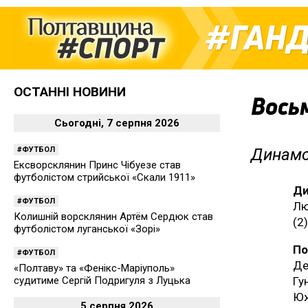
ГАН
ОСТАННІ НОВИНИ
Вось
Сьогодні, 7 серпня 2026
ФУТБОЛ
Динамо
Ексворсклянин Принс Чібуезе став
футболістом стрийської «Скали 1911»
Ди
ФУТБОЛ
Лю
Колишній ворсклянин Артём Сердюк став
(2
футболістом луганської «Зорі»
По
ФУТБОЛ
Де
«Полтаву» та «Фенікс-Маріуполь»
судитиме Сергій Подригуля з Луцька
Гу
Юж
5 серпня 2026