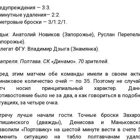
едупреждения — 3:3.
минутные удаления— 2:2.
метровые броски — 3/1:2/1.
дьи: Анатолий Новиков (Запорожье), Руслан Перепел
апорожье).
легат ФГУ: Владимир Дзыга (Знамянка).
 апреля. Полтава. СК «Динамо». 70 зрителей.
ред этим матчем обе команды имели в своем акт
инаковое количество очей — по 35. Поэтому не случа
атч носил принципиальный характер. Данн
отивостояние было не за два, а как говориться в подоб
туациях, за четыре очка.
тречу лучше начали гости. Точные броски Захаро
пишинского (дважды), Денисова и Маньковск
зволили «Портовику» на шестой минуте вести в счете 5
менить ситуацию на табло полтавчанам удал