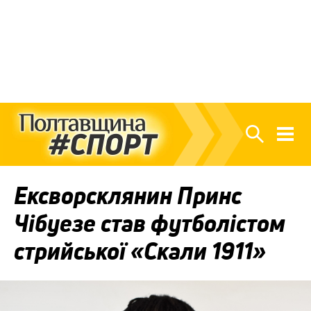
Ексворсклянин Принс
Чібуезе став футболістом
стрийської «Скали 1911»