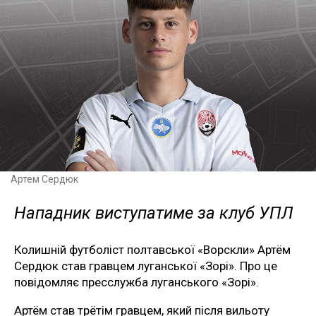
Артем Сердюк
Нападник виступатиме за клуб УПЛ
Колишній футболіст полтавської «Ворскли» Артём
Сердюк став гравцем луганської «Зорі». Про це
повідомляє пресслужба луганського «Зорі».
Артём став трётім гравцем, який після вильоту