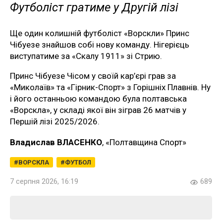
Футболіст гратиме у Другій лізі
Ще один колишній футболіст «Ворскли» Принс
Чібуезе знайшов собі нову команду. Нігерієць
виступатиме за «Скалу 1911» зі Стрию.
Принс Чібуезе Чісом у своїй кар’єрі грав за
«Миколаїв» та «Гірник-Спорт» з Горішніх Плавнів. Ну
і його останньою командою була полтавська
«Ворскла», у складі якої він зіграв 26 матчів у
Першій лізі 2025/2026.
Владислав ВЛАСЕНКО
, «Полтавщина Спорт»
ВОРСКЛА
ФУТБОЛ
7 серпня 2026, 16:19
689