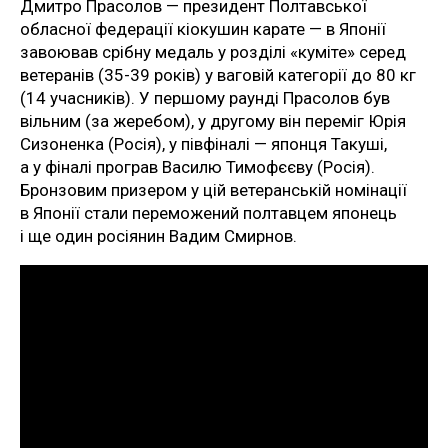
Дмитро Прасолов — президент Полтавської
обласної федерації кіокушин карате — в Японії
завоював срібну медаль у розділі «куміте» серед
ветеранів (35-39 років) у ваговій категорії до 80 кг
(14 учасників). У першому раунді Прасолов був
вільним (за жеребом), у другому він переміг Юрія
Сизоненка (Росія), у півфіналі — японця Такуші,
а у фіналі програв Василю Тимофєєву (Росія).
Бронзовим призером у цій ветеранській номінації
в Японії стали переможений полтавцем японець
і ще один росіянин Вадим Смирнов.