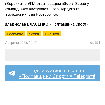
«Ворскли» з УПЛ став гравцем «Зорі». Зараз у
команді вже виступають Ігор Пердута та
півзахисник Іван Нестеренко.
Владислав ВЛАСЕНКО
, «Полтавщина Спорт»
ВОРСКЛА
ЗОРЯ
ФУТБОЛ
7 серпня 2026, 12:11
591
Підписуйтесь на канал
«Полтавщини Спорт» у Telegram!