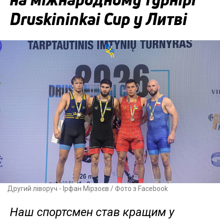
Druskininkai Cup у Литві
Другий ліворуч - Ірфан Мірзоєв / Фото з Facebook
Наш спортсмен став кращим у