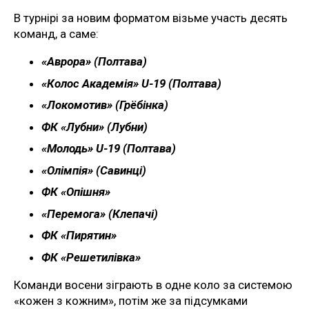
В турнірі за новим форматом візьме участь десять
команд, а саме:
«Аврора» (Полтава)
«Колос Академія» U-19 (Полтава)
«Локомотив» (Грёбінка)
ФК «Лубни» (Лубни)
«Молодь» U-19 (Полтава)
«Олімпія» (Савинці)
ФК «Опішня»
«Перемога» (Клепачі)
ФК «Пирятин»
ФК «Решетилівка»
Команди восени зіграють в одне коло за системою
«кожен з кожним», потім же за підсумками