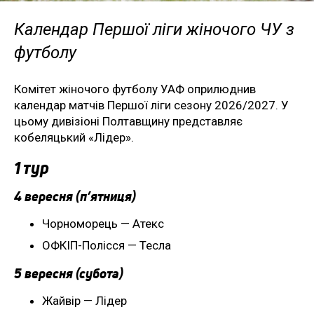
Календар Першої ліги жіночого ЧУ з
футболу
Комітет жіночого футболу УАФ оприлюднив
календар матчів Першої ліги сезону 2026/2027. У
цьому дивізіоні Полтавщину представляє
кобеляцький «Лідер».
1 тур
4 вересня (п’ятниця)
Чорноморець — Атекс
ОФКІП-Полісся — Тесла
5 вересня (субота)
Жайвір — Лідер