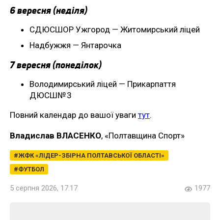
6 вересня (неділя)
СДЮСШОР Ужгород — Житомирський ліцей
Надбужжя — Янтарочка
7 вересня (понеділок)
Володимирський ліцей — Прикарпаття
ДЮСШ№ 3
Повний календар до вашої уваги
тут
.
Владислав ВЛАСЕНКО
, «Полтавщина Спорт»
ЖФК «ЛІДЕР-ЗБІРНА ПОЛТАВСЬКОЇ ОБЛАСТІ»
ФУТБОЛ
5 серпня 2026, 17:17
1977