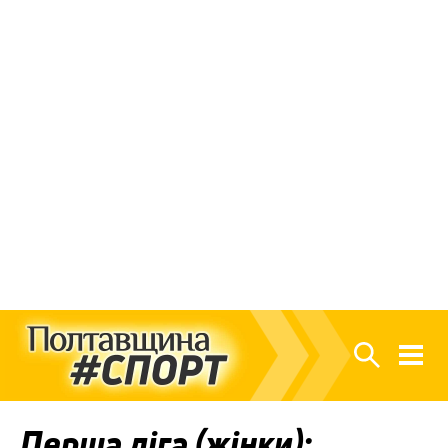
Перша ліга (жінки):