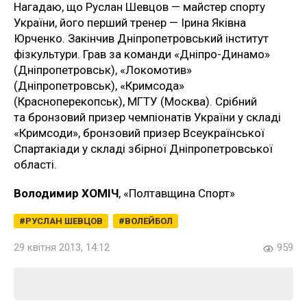
Нагадаю, що Руслан Шевцов — майстер спорту
України, його перший тренер — Ірина Яківна
Юрченко. Закінчив Дніпропетровський інститут
фізкультури. Грав за команди «Дніпро-Динамо»
(Дніпропетровськ), «Локомотив»
(Дніпропетровськ), «Кримсода»
(Красноперекопськ), МГТУ (Москва). Срібний
та бронзовий призер чемпіонатів України у складі
«Кримсоди», бронзовий призер Всеукраїнської
Спартакіади у складі збірної Дніпропетровської
області.
Володимир ХОМІЧ
, «Полтавщина Спорт»
РУСЛАН ШЕВЦОВ
ВОЛЕЙБОЛ
29 квітня 2013, 14:12
959