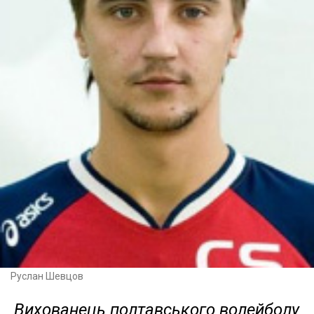
Руслан Шевцов
Вихованець полтавського волейболу