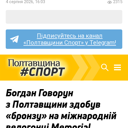
4 серпня 2026, 16:03
2315
Підписуйтесь на канал
«Полтавщини Спорт» у Telegram!
Богдан Говорун
з Полтавщини здобув
«бронзу» на міжнародній
велогонці Memorial