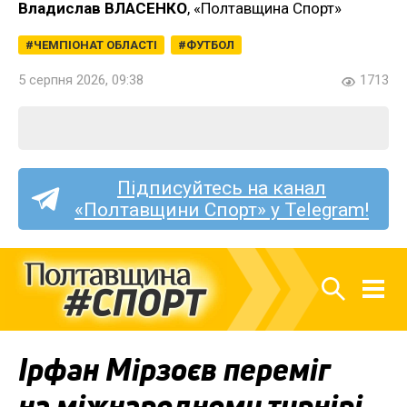
Владислав ВЛАСЕНКО
, «Полтавщина Спорт»
ЧЕМПІОНАТ ОБЛАСТІ
ФУТБОЛ
5 серпня 2026, 09:38
1713
Підписуйтесь на канал
«Полтавщини Спорт» у Telegram!
Ірфан Мірзоєв переміг
на міжнародному турнірі