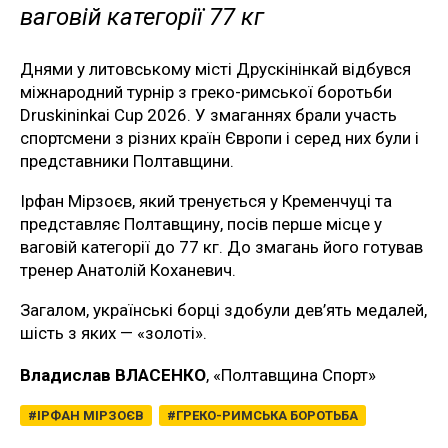
ваговій категорії 77 кг
Днями у литовському місті Друскінінкай відбувся
міжнародний турнір з греко-римської боротьби
Druskininkai Cup 2026. У змаганнях брали участь
спортсмени з різних країн Європи і серед них були і
представники Полтавщини.
Ірфан Мірзоєв, який тренується у Кременчуці та
представляє Полтавщину, посів перше місце у
ваговій категорії до 77 кг. До змагань його готував
тренер Анатолій Коханевич.
Загалом, українські борці здобули дев’ять медалей,
шість з яких — «золоті».
Владислав ВЛАСЕНКО
, «Полтавщина Спорт»
ІРФАН МІРЗОЄВ
ГРЕКО-РИМСЬКА БОРОТЬБА