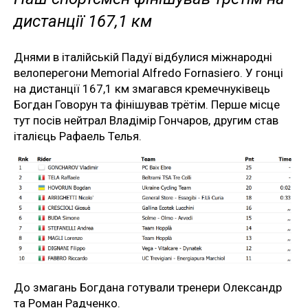
дистанції 167,1 км
Днями в італійській Падуї відбулися міжнародні
велоперегони Memorial Alfredo Fornasiero. У гонці
на дистанції 167,1 км змагався кремечнуківець
Богдан Говорун та фінішував трётім. Перше місце
тут посів нейтрал Владімір Гончаров, другим став
італієць Рафаель Телья.
До змагань Богдана готували тренери Олександр
та Роман Радченко.