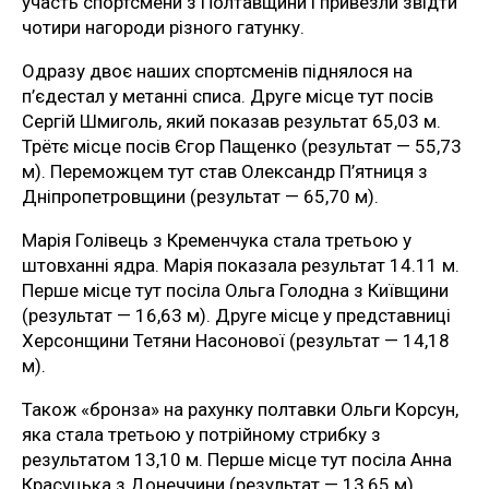
участь спортсмени з Полтавщини і привезли звідти
чотири нагороди різного гатунку.
Одразу двоє наших спортсменів піднялося на
п’єдестал у метанні списа. Друге місце тут посів
Сергій Шмиголь, який показав результат 65,03 м.
Трётє місце посів Єгор Пащенко (результат — 55,73
м). Переможцем тут став Олександр П’ятниця з
Дніпропетровщини (результат — 65,70 м).
Марія Голівець з Кременчука стала третьою у
штовханні ядра. Марія показала результат 14.11 м.
Перше місце тут посіла Ольга Голодна з Київщини
(результат — 16,63 м). Друге місце у представниці
Херсонщини Тетяни Насонової (результат — 14,18
м).
Також «бронза» на рахунку полтавки Ольги Корсун,
яка стала третьою у потрійному стрибку з
результатом 13,10 м. Перше місце тут посіла Анна
Красуцька з Донеччини (результат — 13,65 м).