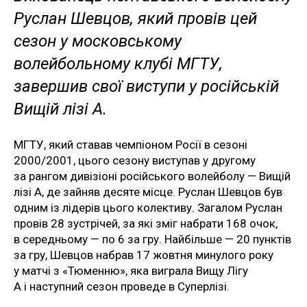
Руслан Шевцов, який провів цей
сезон у московському
волейбольному клубі МГТУ,
завершив свої виступи у російській
Вищій лізі А.
МГТУ, який ставав чемпіоном Росії в сезоні
2000/2001, цього сезону виступав у другому
за рангом дивізіоні російського волейболу — Вищій
лізі А, де зайняв десяте місце. Руслан Шевцов був
одним із лідерів цього колективу. Загалом Руслан
провів 28 зустрічей, за які зміг набрати 168 очок,
в середньому — по 6 за гру. Найбільше — 20 пунктів
за гру, Шевцов набрав 17 жовтня минулого року
у матчі з «Тюменню», яка виграла Вищу Лігу
А і наступний сезон проведе в Суперлізі.