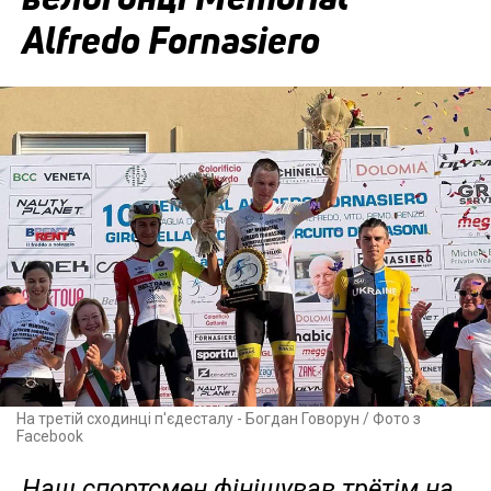
Alfredo Fornasiero
На третій сходинці п'єдесталу - Богдан Говорун / Фото з
Facebook
Наш спортсмен фінішував трётім на