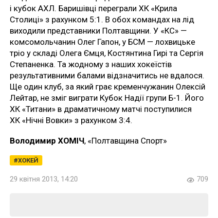
і кубок АХЛ. Баришівці переграли ХК «Крила
Столиці» з рахунком 5:1. В обох командах на лід
виходили представники Полтавщини. У «КС» —
комсомольчанин Олег Гапон, у БСМ — лохвицьке
тріо у складі Олега Ємця, Костянтина Гирі та Сергія
Степаненка. Та жодному з наших хокеїстів
результативними балами відзначитись не вдалося.
Ще один клуб, за який грає кременчужанин Олексій
Лейтар, не зміг виграти Кубок Надії групи Б-1. Його
ХК «Титани» в драматичному матчі поступилися
ХК «Нічні Вовки» з рахунком 3:4.
Володимир ХОМІЧ
, «Полтавщина Спорт»
ХОКЕЙ
29 квітня 2013, 14:20
709