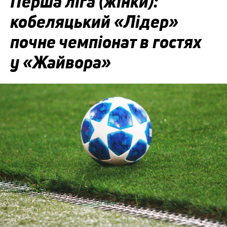
Перша ліга (жінки):
кобеляцький «Лідер»
почне чемпіонат в гостях
у «Жайвора»