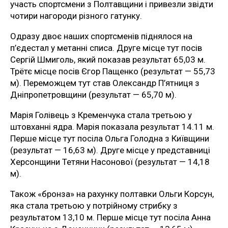
участь спортсмени з Полтавщини і привезли звідти
чотири нагороди різного гатунку.
Одразу двоє наших спортсменів піднялося на
п’єдестал у метанні списа. Друге місце тут посів
Сергій Шмиголь, який показав результат 65,03 м.
Трётє місце посів Єгор Пащенко (результат — 55,73
м). Переможцем тут став Олександр П’ятниця з
Дніпропетровщини (результат — 65,70 м).
Марія Голівець з Кременчука стала третьою у
штовханні ядра. Марія показала результат 14.11 м.
Перше місце тут посіла Ольга Голодна з Київщини
(результат — 16,63 м). Друге місце у представниці
Херсонщини Тетяни Насонової (результат — 14,18
м).
Також «бронза» на рахунку полтавки Ольги Корсун,
яка стала третьою у потрійному стрибку з
результатом 13,10 м. Перше місце тут посіла Анна