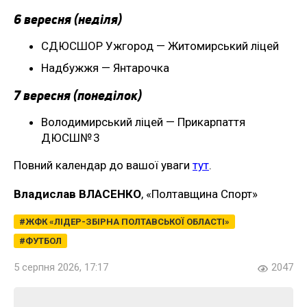
6 вересня (неділя)
СДЮСШОР Ужгород — Житомирський ліцей
Надбужжя — Янтарочка
7 вересня (понеділок)
Володимирський ліцей — Прикарпаття
ДЮСШ№ 3
Повний календар до вашої уваги
тут
.
Владислав ВЛАСЕНКО
, «Полтавщина Спорт»
ЖФК «ЛІДЕР-ЗБІРНА ПОЛТАВСЬКОЇ ОБЛАСТІ»
ФУТБОЛ
5 серпня 2026, 17:17
2047