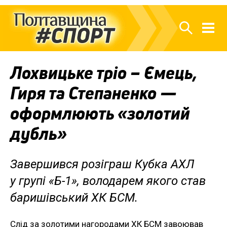
Лохвицьке тріо – Ємець,
Гиря та Степаненко —
оформлюють «золотий
дубль»
Завершився розіграш Кубка АХЛ
у групі «Б-1», володарем якого став
баришівський ХК БСМ.
Слід за золотими нагородами ХК БСМ завоював