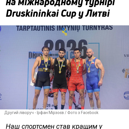
на міжнародному турнірі
Druskininkai Cup у Литві
Другий ліворуч - Ірфан Мірзоєв / Фото з Facebook
Наш спортсмен став кращим у