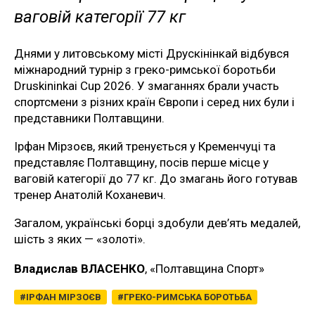
ваговій категорії 77 кг
Днями у литовському місті Друскінінкай відбувся
міжнародний турнір з греко-римської боротьби
Druskininkai Cup 2026. У змаганнях брали участь
спортсмени з різних країн Європи і серед них були і
представники Полтавщини.
Ірфан Мірзоєв, який тренується у Кременчуці та
представляє Полтавщину, посів перше місце у
ваговій категорії до 77 кг. До змагань його готував
тренер Анатолій Коханевич.
Загалом, українські борці здобули дев’ять медалей,
шість з яких — «золоті».
Владислав ВЛАСЕНКО
, «Полтавщина Спорт»
ІРФАН МІРЗОЄВ
ГРЕКО-РИМСЬКА БОРОТЬБА