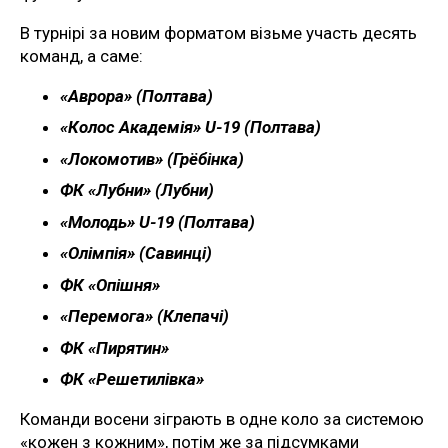
В турнірі за новим форматом візьме участь десять
команд, а саме:
«Аврора» (Полтава)
«Колос Академія» U-19 (Полтава)
«Локомотив» (Грёбінка)
ФК «Лубни» (Лубни)
«Молодь» U-19 (Полтава)
«Олімпія» (Савинці)
ФК «Опішня»
«Перемога» (Клепачі)
ФК «Пирятин»
ФК «Решетилівка»
Команди восени зіграють в одне коло за системою
«кожен з кожним», потім же за підсумками