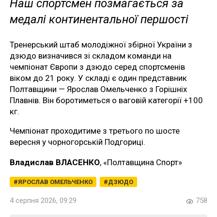
Наш спортсмен позмагається за
медалі континентальної першості
Тренерський штаб молодіжної збірної України з
дзюдо визначився зі складом команди на
чемпіонат Європи з дзюдо серед спортсменів
віком до 21 року. У складі є один представник
Полтавщини — Ярослав Омельченко з Горішніх
Плавнів. Він боротиметься о ваговій категорії +100
кг.
Чемпіонат проходитиме з третього по шосте
вересня у чорногорській Подгориці.
Владислав ВЛАСЕНКО
, «Полтавщина Спорт»
ЯРОСЛАВ ОМЕЛЬЧЕНКО
ДЗЮДО
4 серпня 2026, 09:29
758