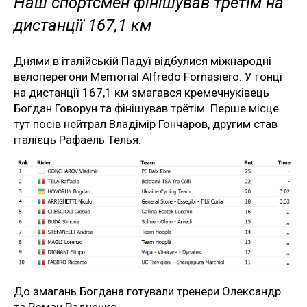
Наш спортсмен фінішував трётім на
дистанції 167,1 км
Днями в італійській Падуї відбулися міжнародні
велоперегони Memorial Alfredo Fornasiero. У гонці
на дистанції 167,1 км змагався кремечнуківець
Богдан Говорун та фінішував трётім. Перше місце
тут посів нейтрал Владімір Гончаров, другим став
італієць Рафаель Телья.
До змагань Богдана готували тренери Олександр
та Роман Радченко.