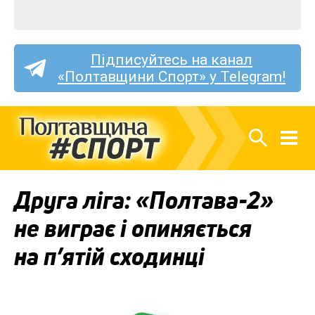
Підписуйтесь на канал
«Полтавщини Спорт» у Telegram!
Друга ліга: «Полтава-2»
не виграє і опиняється
на п’ятій сходинці