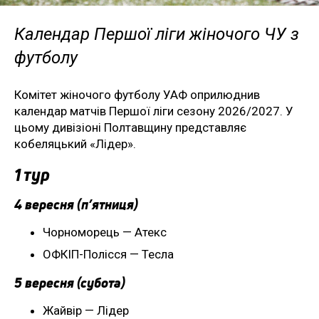
Календар Першої ліги жіночого ЧУ з
футболу
Комітет жіночого футболу УАФ оприлюднив
календар матчів Першої ліги сезону 2026/2027. У
цьому дивізіоні Полтавщину представляє
кобеляцький «Лідер».
1 тур
4 вересня (п’ятниця)
Чорноморець — Атекс
ОФКІП-Полісся — Тесла
5 вересня (субота)
Жайвір — Лідер