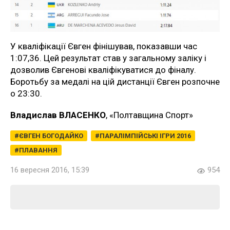
У кваліфікації Євген фінішував, показавши час
1:07,36. Цей результат став у загальному заліку і
дозволив Євгенові кваліфікуватися до фіналу.
Боротьбу за медалі на цій дистанції Євген розпочне
о 23:30.
Владислав ВЛАСЕНКО
, «Полтавщина Спорт»
ЄВГЕН БОГОДАЙКО
ПАРАЛІМПІЙСЬКІ ІГРИ 2016
ПЛАВАННЯ
16 вересня 2016, 15:39
954