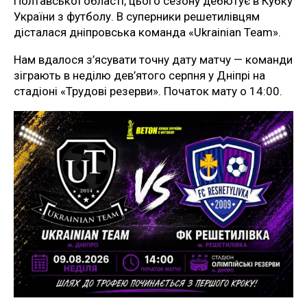
Полтавської області, цього сезону дебютує в Кубку
України з футболу. В суперники решетилівцям
дісталася дніпровська команда «Ukrainian Team».
Нам вдалося з’ясувати точну дату матчу — команди
зіграють в неділю дев’ятого серпня у Дніпрі на
стадіоні «Трудові резерви». Початок мату о 14:00.