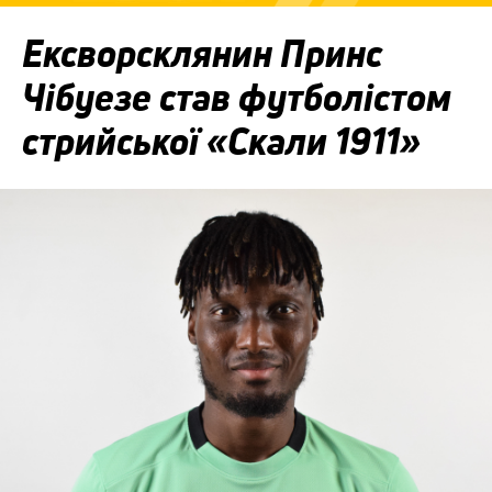
Ексворсклянин Принс
Чібуезе став футболістом
стрийської «Скали 1911»