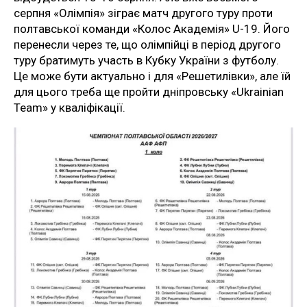
серпня «Олімпія» зіграє матч другого туру проти
полтавської команди «Колос Академія» U-19. Його
перенесли через те, що олімпійці в період другого
туру братимуть участь в Кубку України з футболу.
Це може бути актуально і для «Решетилівки», але їй
для цього треба ще пройти дніпровську «Ukrainian
Team» у кваліфікації.