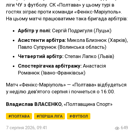
ліги ЧУ з футболу. СК «Полтава» у цьому турі в
гостях зіграє проти команди «Фенікс-Маріуполь».
На цьому матчі працюватиме така бригада арбітрів:
Арбітр у полі:
Сергій Подригуля (Луцьк)
Асистенти арбітра:
Микола Близнюк (Харків),
Павло Супрунюк (Волинська область)
Четвертий арбітр:
Степан Лапко (Львів)
Спостерігачка арбітражу:
Анастасія
Романюк (Івано-Франківськ)
Матч «Фенікс-Маріуполь» — «Полтава» відбудеться
у неділю дев’ятого серпня і почнеться о 16:00.
Владислав ВЛАСЕНКО
, «Полтавщина Спорт»
ПОЛТАВА
ПЕРША ЛІГА
ФУТБОЛ
7 серпня 2026, 09:41
649