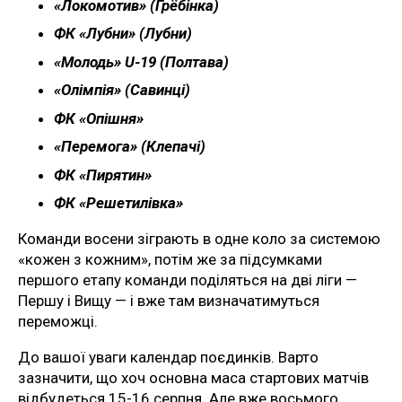
«Локомотив» (Грёбінка)
ФК «Лубни» (Лубни)
«Молодь» U-19 (Полтава)
«Олімпія» (Савинці)
ФК «Опішня»
«Перемога» (Клепачі)
ФК «Пирятин»
ФК «Решетилівка»
Команди восени зіграють в одне коло за системою
«кожен з кожним», потім же за підсумками
першого етапу команди поділяться на дві ліги —
Першу і Вищу — і вже там визначатимуться
переможці.
До вашої уваги календар поєдинків. Варто
зазначити, що хоч основна маса стартових матчів
відбудеться 15-16 серпня. Але вже восьмого