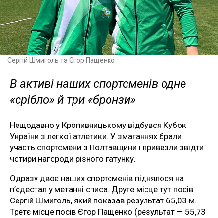
Сергій Шмиголь та Єгор Пащенко
В активі наших спортсменів одне
«срібло» й три «бронзи»
Нещодавно у Кропивницькому відбувся Кубок
України з легкої атлетики. У змаганнях брали
участь спортсмени з Полтавщини і привезли звідти
чотири нагороди різного гатунку.
Одразу двоє наших спортсменів піднялося на
п’єдестал у метанні списа. Друге місце тут посів
Сергій Шмиголь, який показав результат 65,03 м.
Трётє місце посів Єгор Пащенко (результат — 55,73