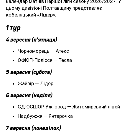
календар матчів Першої ліги сезону 2026/2027. У
цьому дивізіоні Полтавщину представляє
кобеляцький «Лідер».
1 тур
4 вересня (п’ятниця)
Чорноморець — Атекс
ОФКІП-Полісся — Тесла
5 вересня (субота)
Жайвір — Лідер
6 вересня (неділя)
СДЮСШОР Ужгород — Житомирський ліцей
Надбужжя — Янтарочка
7 вересня (понеділок)