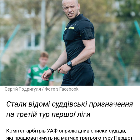
Сергій Подригуля / Фото з Facebook
Стали відомі суддівські призначення
на третій тур першої ліги
Комітет арбітрів УАФ оприлюднив списки суддів,
які працюватимуть на матчах третього туру Першої