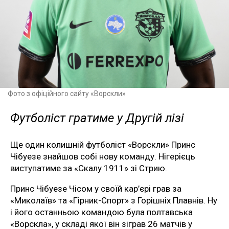
Фото з офіційного сайту «Ворскли»
Футболіст гратиме у Другій лізі
Ще один колишній футболіст «Ворскли» Принс
Чібуезе знайшов собі нову команду. Нігерієць
виступатиме за «Скалу 1911» зі Стрию.
Принс Чібуезе Чісом у своїй кар’єрі грав за
«Миколаїв» та «Гірник-Спорт» з Горішніх Плавнів. Ну
і його останньою командою була полтавська
«Ворскла», у складі якої він зіграв 26 матчів у