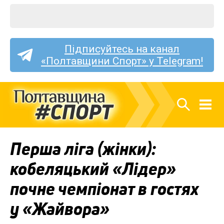
Підписуйтесь на канал
«Полтавщини Спорт» у Telegram!
Перша ліга (жінки):
кобеляцький «Лідер»
почне чемпіонат в гостях
у «Жайвора»