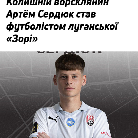
Колишній ворсклянин
Артём Сердюк став
футболістом луганської
«Зорі»