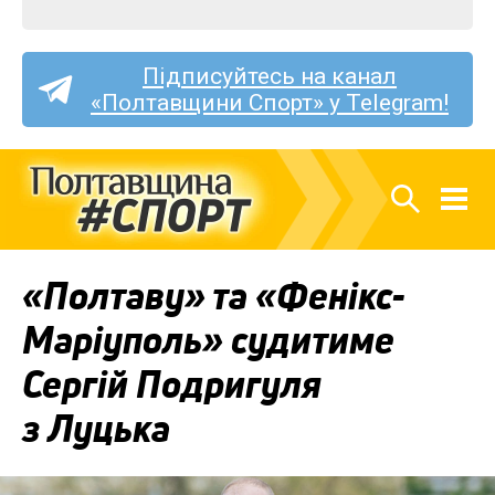
Підписуйтесь на канал
«Полтавщини Спорт» у Telegram!
«Полтаву» та «Фенікс-
Маріуполь» судитиме
Сергій Подригуля
з Луцька