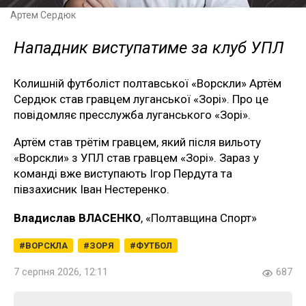
Артем Сердюк
Нападник виступатиме за клуб УПЛ
Колишній футболіст полтавської «Ворскли» Артём
Сердюк став гравцем луганської «Зорі». Про це
повідомляє пресслужба луганського «Зорі».
Артём став трётім гравцем, який після вильоту
«Ворскли» з УПЛ став гравцем «Зорі». Зараз у
команді вже виступають Ігор Пердута та
півзахисник Іван Нестеренко.
Владислав ВЛАСЕНКО
, «Полтавщина Спорт»
ВОРСКЛА
ЗОРЯ
ФУТБОЛ
7 серпня 2026, 12:11
687