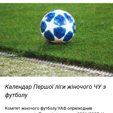
Календар Першої ліги жіночого ЧУ з
футболу
Комітет жіночого футболу УАФ оприлюднив