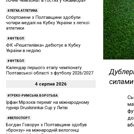
почне чемпіонат в гостях у «Жайвора»
ЛЕГКА АТЛЕТИКА
Спортсмени з Полтавщини здобули
чотири медалі на Кубку України з легкої
атлетики
ФУТБОЛ
ФК «Решетилівка» дебютує в Кубку
України в неділю
ФУТБОЛ
Календар першого етапу чемпіонату
Дублер
Полтавської області з футболу 2026/2027
силами
4 серпня 2026
ГРЕКО-РИМСЬКА БОРОТЬБА
Сь
Ірфан Мірзоєв переміг на міжнародному
ма
турнірі Druskininkai Cup у Литві
фу
до
ВЕЛОСПОРТ
вб
Богдан Говорун з Полтавщини здобув
«бронзу» на міжнародній велогонці