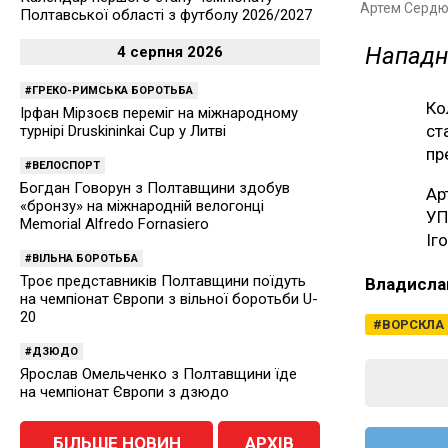
Артем Сердю
Полтавської області з футболу 2026/2027
Нападн
4 серпня 2026
ГРЕКО-РИМСЬКА БОРОТЬБА
Ко
Ірфан Мірзоєв переміг на міжнародному
ст
турнірі Druskininkai Cup у Литві
пр
ВЕЛОСПОРТ
Богдан Говорун з Полтавщини здобув
Ар
«бронзу» на міжнародній велогонці
УП
Memorial Alfredo Fornasiero
Іг
ВІЛЬНА БОРОТЬБА
Троє представників Полтавщини поїдуть
Владисла
на чемпіонат Європи з вільної боротьби U-
20
ВОРСКЛА
ДЗЮДО
Ярослав Омельченко з Полтавщини їде
на чемпіонат Європи з дзюдо
БІЛЬШЕ НОВИН
АРХІВ