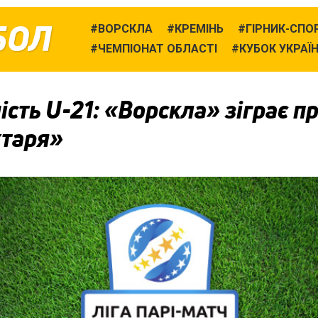
БОЛ
ВОРСКЛА
КРЕМІНЬ
ГІРНИК-СПО
ЧЕМПІОНАТ ОБЛАСТІ
КУБОК УКРАЇ
сть U-21: «Ворскла» зіграє п
таря»