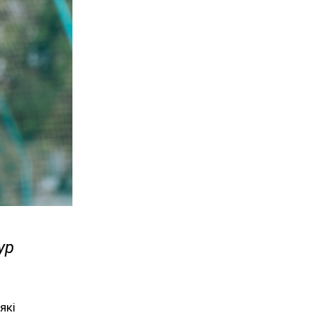
ур
які