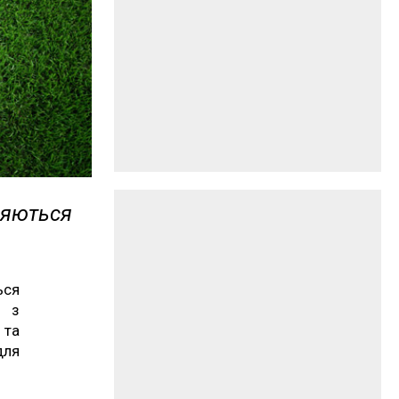
ряються
ься
и з
 та
для