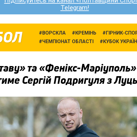
Підписуйтесь на канал «Полтавщини Спорт
Telegram!
БОЛ
ВОРСКЛА
КРЕМІНЬ
ГІРНИК-СПО
ЧЕМПІОНАТ ОБЛАСТІ
КУБОК УКРАЇ
таву» та «Фенікс-Маріуполь»
тиме Сергій Подригуля з Луц