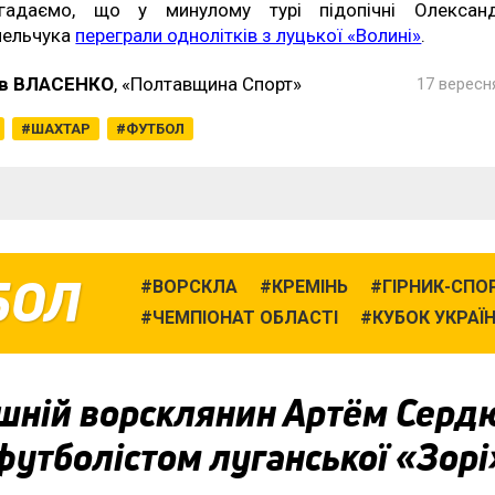
гадаємо, що у минулому турі підопічні Олексан
ельчука
переграли однолітків з луцької «Волині»
.
в ВЛАСЕНКО
, «Полтавщина Спорт»
17 вересня
ШАХТАР
ФУТБОЛ
БОЛ
ВОРСКЛА
КРЕМІНЬ
ГІРНИК-СПО
ЧЕМПІОНАТ ОБЛАСТІ
КУБОК УКРАЇ
шній ворсклянин Артём Серд
футболістом луганської «Зорі