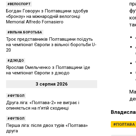
пр
ВЕЛОСПОРТ
фу
Богдан Говорун з Полтавщини здобув
«бронзу» на міжнародній велогонці
ко
Memorial Alfredo Fornasiero
та
ВІЛЬНА БОРОТЬБА
Троє представників Полтавщини поїдуть
на чемпіонат Європи з вільної боротьби U-
20
ДЗЮДО
Ярослав Омельченко з Полтавщини їде
на чемпіонат Європи з дзюдо
3 серпня 2026
Ма
ФУТБОЛ
де
Друга ліга: «Полтава-2» не виграє і
опиняється на п’ятій сходинці
Владисла
ФУТБОЛ
ПОЛТАВА
Перша ліга: після двох турів «Полтава»
друга