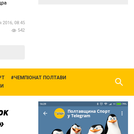
дра
 2016, 08:45
542
РТ
ЧЕМПІОНАТ ПОЛТАВИ
НИ
юк
»