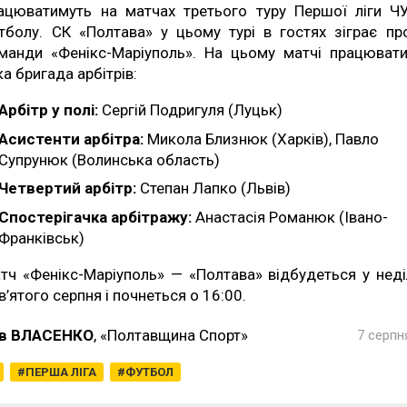
ацюватимуть на матчах третього туру Першої ліги Ч
тболу. СК «Полтава» у цьому турі в гостях зіграє пр
манди «Фенікс-Маріуполь». На цьому матчі працюват
ка бригада арбітрів:
Арбітр у полі:
Сергій Подригуля (Луцьк)
Асистенти арбітра:
Микола Близнюк (Харків), Павло
Супрунюк (Волинська область)
Четвертий арбітр:
Степан Лапко (Львів)
Спостерігачка арбітражу:
Анастасія Романюк (Івано-
Франківськ)
тч «Фенікс-Маріуполь» — «Полтава» відбудеться у нед
в’ятого серпня і почнеться о 16:00.
в ВЛАСЕНКО
, «Полтавщина Спорт»
7 серпн
ПЕРША ЛІГА
ФУТБОЛ