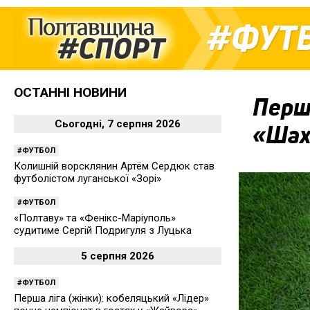
ФУТ
ОСТАННІ НОВИНИ
Перші
Сьогодні, 7 серпня 2026
«Шах
ФУТБОЛ
Колишній ворсклянин Артём Сердюк став
футболістом луганської «Зорі»
ФУТБОЛ
«Полтаву» та «Фенікс-Маріуполь»
судитиме Сергій Подригуля з Луцька
5 серпня 2026
ФУТБОЛ
Перша ліга (жінки): кобеляцький «Лідер»