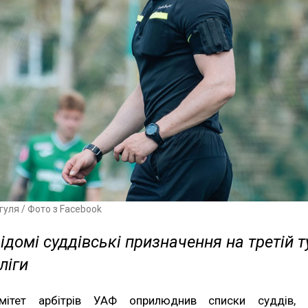
гуля / Фото з Facebook
ідомі суддівські призначення на третій т
ліги
мітет арбітрів УАФ оприлюднив списки суддів, 