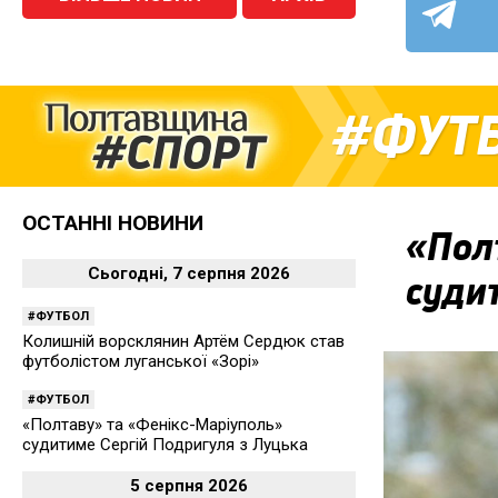
ФУТ
ОСТАННІ НОВИНИ
«Пол
Сьогодні, 7 серпня 2026
суди
ФУТБОЛ
Колишній ворсклянин Артём Сердюк став
футболістом луганської «Зорі»
ФУТБОЛ
«Полтаву» та «Фенікс-Маріуполь»
судитиме Сергій Подригуля з Луцька
5 серпня 2026