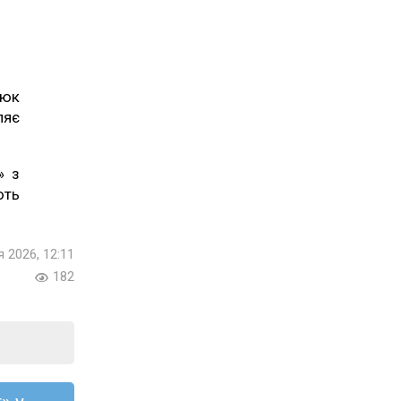
дюк
ляє
» з
ють
я 2026, 12:11
182