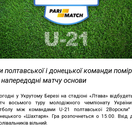
и полтавської і донецької команди помі
 напередодні матчу основи
огодні у Укрутому Березі на стадіоні «Лтава» відбудет
тч восьмого туру молодіжного чемпіонату Україн
тболу між командами U-21 полтавської 2Ворскли"
нецького «Шахтаря». Гра розпочнеться о 15:00. Вхід 
олівальників вільний.