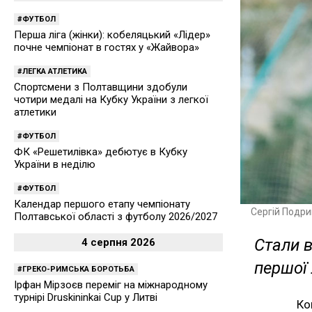
ФУТБОЛ
Перша ліга (жінки): кобеляцький «Лідер»
почне чемпіонат в гостях у «Жайвора»
ЛЕГКА АТЛЕТИКА
Спортсмени з Полтавщини здобули
чотири медалі на Кубку України з легкої
атлетики
ФУТБОЛ
ФК «Решетилівка» дебютує в Кубку
України в неділю
ФУТБОЛ
Календар першого етапу чемпіонату
Сергій Подри
Полтавської області з футболу 2026/2027
Стали в
4 серпня 2026
першої 
ГРЕКО-РИМСЬКА БОРОТЬБА
Ірфан Мірзоєв переміг на міжнародному
турнірі Druskininkai Cup у Литві
Ко