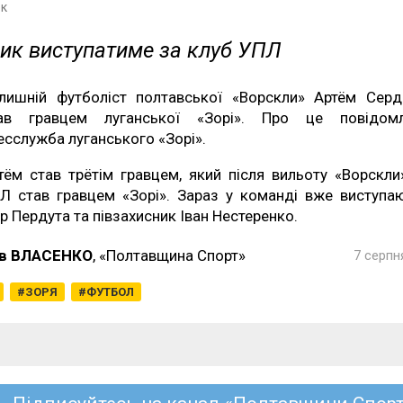
к
ик виступатиме за клуб УПЛ
лишній футболіст полтавської «Ворскли» Артём Сер
ав гравцем луганської «Зорі». Про це повідом
есслужба луганського «Зорі».
тём став трётім гравцем, який після вильоту «Ворскли
Л став гравцем «Зорі». Зараз у команді вже виступа
ор Пердута та півзахисник Іван Нестеренко.
в ВЛАСЕНКО
, «Полтавщина Спорт»
7 серпн
ЗОРЯ
ФУТБОЛ