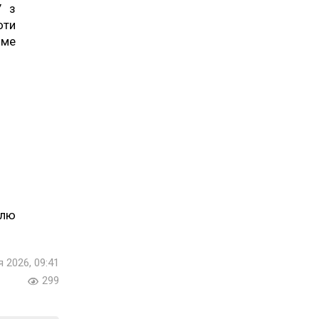
У з
оти
име
ілю
я 2026, 09:41
299