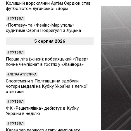
Колишній ворсклянин Артём Сердюк став
футболістом луганської «Зорі»
ФУТБОЛ
«Полтаву» та «Фенікс-Маріуполь»
судитиме Сергій Подригуля з Луцька
5 серпня 2026
ФУТБОЛ
Перша ліга (жінки): кобеляцький «Лідер»
почне чемпіонат в гостях у «Жайвора»
ЛЕГКА АТЛЕТИКА
Спортсмени з Полтавщини здобули
чотири медалі на Кубку України з легкої
атлетики
ФУТБОЛ
ФК «Решетилівка» дебютує в Кубку
України в неділю
ФУТБОЛ
Календар першого етапу чемпіонату