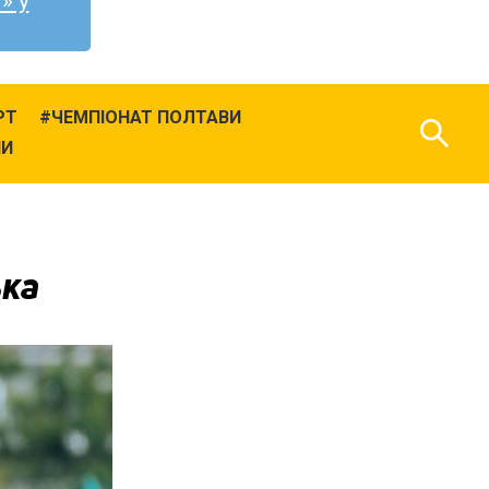
» у
РТ
ЧЕМПІОНАТ ПОЛТАВИ
НИ
ька