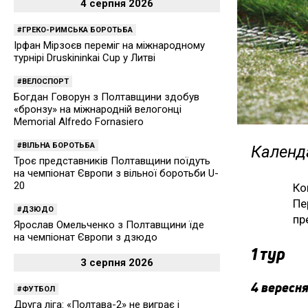
4 серпня 2026
ГРЕКО-РИМСЬКА БОРОТЬБА
Ірфан Мірзоєв переміг на міжнародному
турнірі Druskininkai Cup у Литві
ВЕЛОСПОРТ
Богдан Говорун з Полтавщини здобув
«бронзу» на міжнародній велогонці
Memorial Alfredo Fornasiero
ВІЛЬНА БОРОТЬБА
Календа
Троє представників Полтавщини поїдуть
на чемпіонат Європи з вільної боротьби U-
20
Ко
Пе
ДЗЮДО
пр
Ярослав Омельченко з Полтавщини їде
на чемпіонат Європи з дзюдо
1 тур
3 серпня 2026
4 вересня
ФУТБОЛ
Друга ліга: «Полтава-2» не виграє і