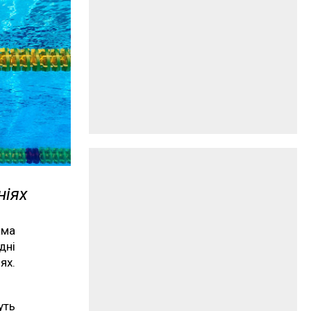
ніях
ама
дні
ях.
уть