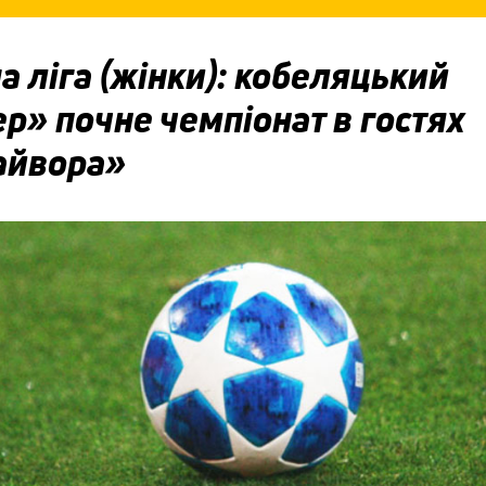
 ліга (жінки): кобеляцький
р» почне чемпіонат в гостях
айвора»