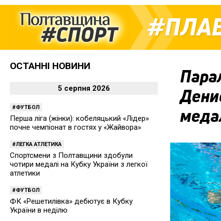
ПЛА
ОСТАННІ НОВИНИ
Парал
5 серпня 2026
Денис
ФУТБОЛ
меда
Перша ліга (жінки): кобеляцький «Лідер»
почне чемпіонат в гостях у «Жайвора»
ЛЕГКА АТЛЕТИКА
Спортсмени з Полтавщини здобули
чотири медалі на Кубку України з легкої
атлетики
ФУТБОЛ
ФК «Решетилівка» дебютує в Кубку
України в неділю