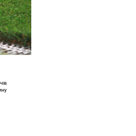
чів
ину