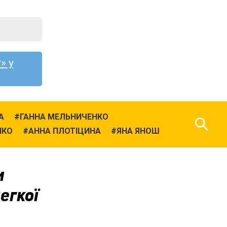
» у
А
ГАННА МЕЛЬНИЧЕНКО
НКО
АННА ПЛОТІЦИНА
ЯНА ЯНОШ
и
егкої