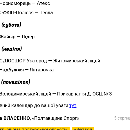
Чорноморець — Атекс
ОФКІП-Полісся — Тесла
 (субота)
Жайвір — Лідер
 (неділя)
СДЮСШОР Ужгород — Житомирський ліцей
Надбужжя — Янтарочка
 (понеділок)
Володимирський ліцей — Прикарпаття ДЮСШ№ 3
вний календар до вашої уваги
тут
.
в ВЛАСЕНКО
, «Полтавщина Спорт»
5 серпн
ЕР-ЗБІРНА ПОЛТАВСЬКОЇ ОБЛАСТІ»
ФУТБОЛ