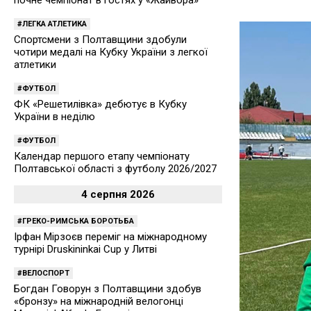
почне чемпіонат в гостях у «Жайвора»
ЛЕГКА АТЛЕТИКА
Спортсмени з Полтавщини здобули
чотири медалі на Кубку України з легкої
атлетики
ФУТБОЛ
ФК «Решетилівка» дебютує в Кубку
України в неділю
ФУТБОЛ
Календар першого етапу чемпіонату
Полтавської області з футболу 2026/2027
4 серпня 2026
ГРЕКО-РИМСЬКА БОРОТЬБА
Ірфан Мірзоєв переміг на міжнародному
турнірі Druskininkai Cup у Литві
ВЕЛОСПОРТ
Богдан Говорун з Полтавщини здобув
«бронзу» на міжнародній велогонці