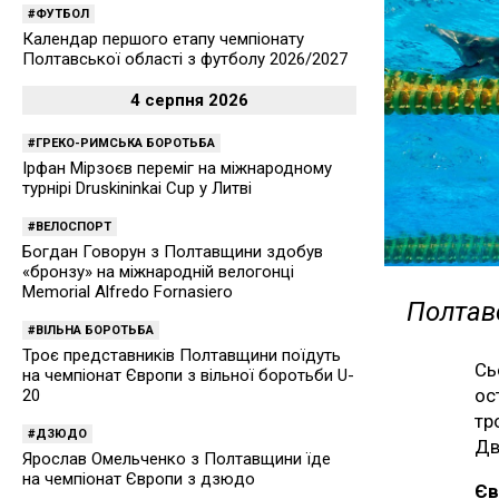
ФУТБОЛ
Календар першого етапу чемпіонату
Полтавської області з футболу 2026/2027
4 серпня 2026
ГРЕКО-РИМСЬКА БОРОТЬБА
Ірфан Мірзоєв переміг на міжнародному
турнірі Druskininkai Cup у Литві
ВЕЛОСПОРТ
Богдан Говорун з Полтавщини здобув
«бронзу» на міжнародній велогонці
Memorial Alfredo Fornasiero
Полтавс
ВІЛЬНА БОРОТЬБА
Троє представників Полтавщини поїдуть
Сь
на чемпіонат Європи з вільної боротьби U-
ос
20
тр
ДЗЮДО
Дв
Ярослав Омельченко з Полтавщини їде
на чемпіонат Європи з дзюдо
Єв