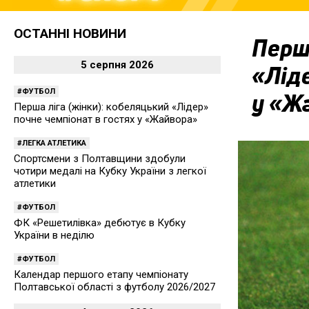
ОСТАННІ НОВИНИ
Перша
5 серпня 2026
«Ліде
ФУТБОЛ
у «Ж
Перша ліга (жінки): кобеляцький «Лідер»
почне чемпіонат в гостях у «Жайвора»
ЛЕГКА АТЛЕТИКА
Спортсмени з Полтавщини здобули
чотири медалі на Кубку України з легкої
атлетики
ФУТБОЛ
ФК «Решетилівка» дебютує в Кубку
України в неділю
ФУТБОЛ
Календар першого етапу чемпіонату
Полтавської області з футболу 2026/2027