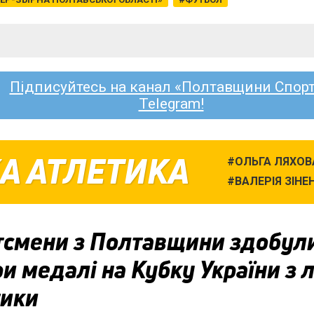
Підписуйтесь на канал «Полтавщини Спорт
Telegram!
А АТЛЕТИКА
ОЛЬГА ЛЯХОВ
ВАЛЕРІЯ ЗІНЕ
тсмени з Полтавщини здобул
и медалі на Кубку України з л
тики