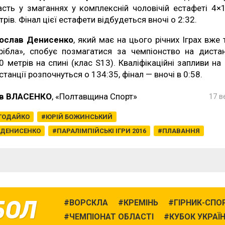
асть у змаганнях у комплексній чоловічій естафеті 4×
трів. Фінал цієї естафети відбудеться вночі о 2:32.
ослав Денисенко
, який має на цього річних Іграх вже 
рібла», спобує позмагатися за чемпіонство на дистан
0 метрів на спині (клас S13). Кваліфікаційні запливи на 
станції розпочнуться о 134:35, фінал — вночі в 0:58.
в ВЛАСЕНКО
, «Полтавщина Спорт»
17 в
ОГОДАЙКО
ЮРІЙ БОЖИНСЬКИЙ
 ДЕНИСЕНКО
ПАРАЛІМПІЙСЬКІ ІГРИ 2016
ПЛАВАННЯ
БОЛ
ВОРСКЛА
КРЕМІНЬ
ГІРНИК-СПО
ЧЕМПІОНАТ ОБЛАСТІ
КУБОК УКРАЇ