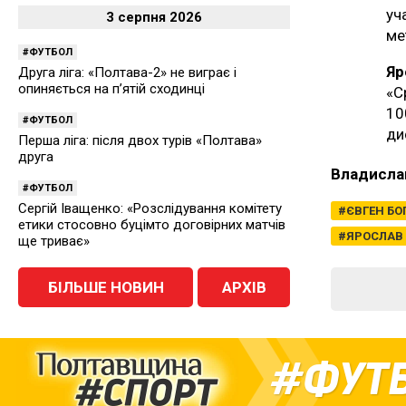
уч
3 серпня 2026
ме
ФУТБОЛ
Яр
Друга ліга: «Полтава-2» не виграє і
опиняється на п’ятій сходинці
«С
10
ФУТБОЛ
ди
Перша ліга: після двох турів «Полтава»
друга
Владисла
ФУТБОЛ
Сергій Іващенко: «Розслідування комітету
ЄВГЕН Б
етики стосовно буцімто договірних матчів
ЯРОСЛАВ
ще триває»
БІЛЬШЕ НОВИН
АРХІВ
ФУТ