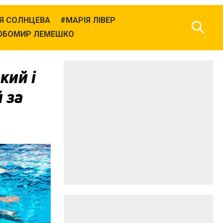
ІЯ СОЛНЦЕВА
МАРІЯ ЛІВЕР
ЮБОМИР ЛЕМЕШКО
кий і
 за