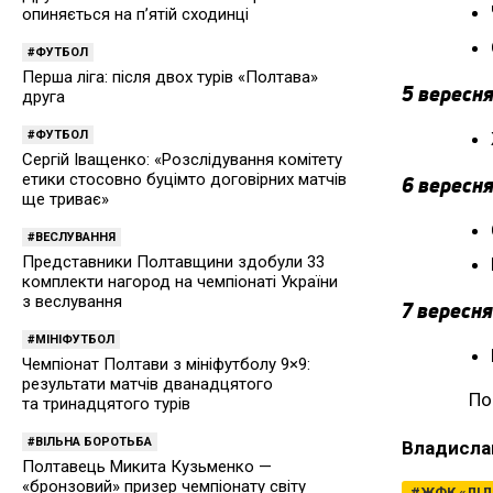
опиняється на п’ятій сходинці
ФУТБОЛ
Перша ліга: після двох турів «Полтава»
5 вересня
друга
ФУТБОЛ
Сергій Іващенко: «Розслідування комітету
етики стосовно буцімто договірних матчів
6 вересня
ще триває»
ВЕСЛУВАННЯ
Представники Полтавщини здобули 33
комплекти нагород на чемпіонаті України
з веслування
7 вересня
МІНІФУТБОЛ
Чемпіонат Полтави з мініфутболу 9×9:
результати матчів дванадцятого
По
та тринадцятого турів
ВІЛЬНА БОРОТЬБА
Владисла
Полтавець Микита Кузьменко —
«бронзовий» призер чемпіонату світу
ЖФК «ЛІД