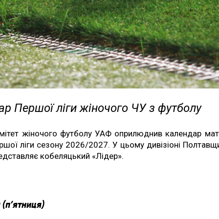
р Першої ліги жіночого ЧУ з футболу
мітет жіночого футболу УАФ оприлюднив календар мат
ршої ліги сезону 2026/2027. У цьому дивізіоні Полтавщ
едставляє кобеляцький «Лідер».
 (п’ятниця)