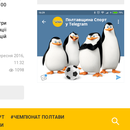
100
три
ції
цій
ересня 2016,
11:32
1098
РТ
ЧЕМПІОНАТ ПОЛТАВИ
НИ