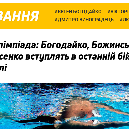
ВАННЯ
ЄВГЕН БОГОДАЙКО
ВІКТОР
ДМИТРО ВИНОГРАДЕЦЬ
Л
імпіада: Богодайко, Божинсь
енко вступлять в останній бій
лі