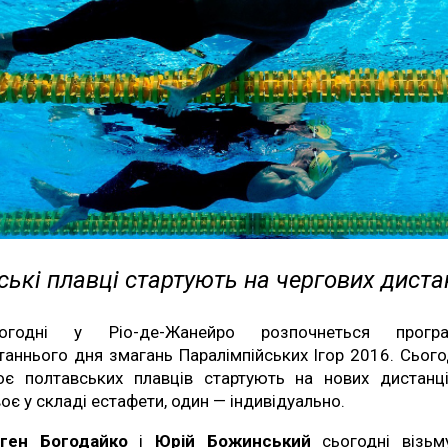
ькі плавці стартують на чергових диста
огодні у Ріо-де-Жанейро розпочнеться прогр
таннього дня змагань Паралімпійських Ігор 2016. Сього
оє полтавських плавців стартують на нових дистанці
оє у складі естафети, один — індивідуально.
ген Богодайко
і
Юрій Божинський
сьогодні візьм