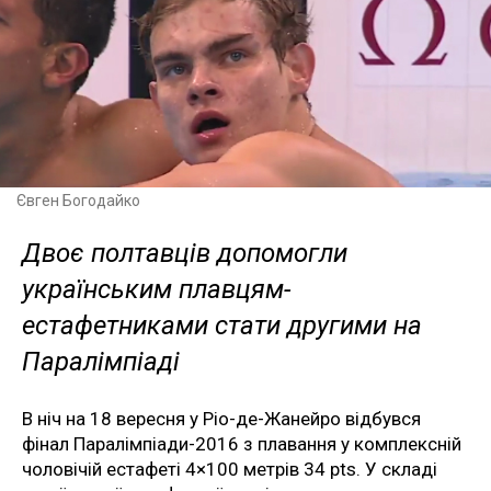
Євген Богодайко
Двоє полтавців допомогли
українським плавцям-
естафетниками стати другими на
Паралімпіаді
В ніч на 18 вересня у Ріо-де-Жанейро відбувся
фінал Паралімпіади-2016 з плавання у комплексній
чоловічій естафеті 4×100 метрів 34 pts. У складі