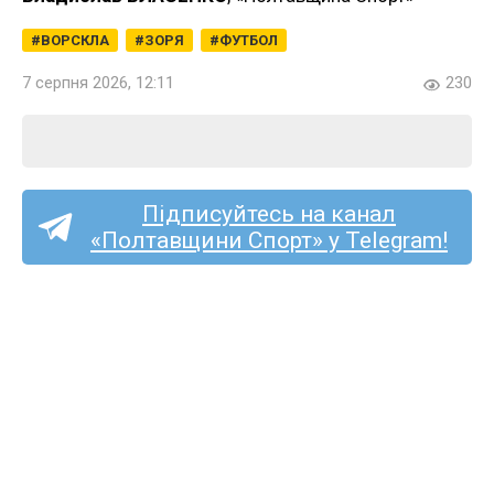
ВОРСКЛА
ЗОРЯ
ФУТБОЛ
7 серпня 2026, 12:11
230
Підписуйтесь на канал
«Полтавщини Спорт» у Telegram!
«Полтаву» та «Фенікс-
Маріуполь» судитиме