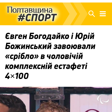
Євген Богодайко і Юрій
Божинський завоювали
«срібло» в чоловічій
комплексній естафеті
4×100