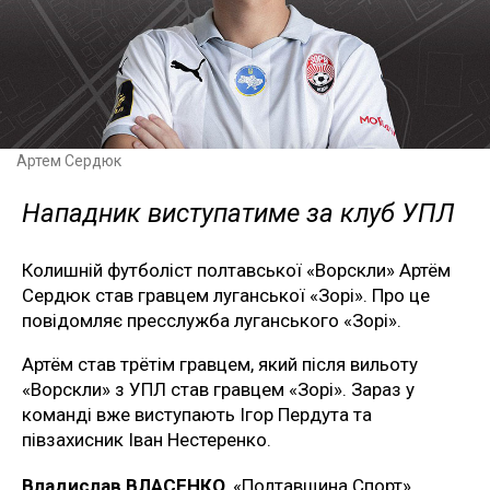
Артем Сердюк
Нападник виступатиме за клуб УПЛ
Колишній футболіст полтавської «Ворскли» Артём
Сердюк став гравцем луганської «Зорі». Про це
повідомляє пресслужба луганського «Зорі».
Артём став трётім гравцем, який після вильоту
«Ворскли» з УПЛ став гравцем «Зорі». Зараз у
команді вже виступають Ігор Пердута та
півзахисник Іван Нестеренко.
Владислав ВЛАСЕНКО
, «Полтавщина Спорт»