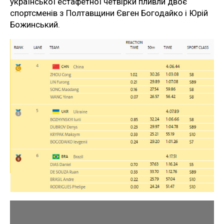
української естафетної четвірки пливли двоє
спортсменів з Полтавщини Євген Богодайко і Юрій
Божинський.