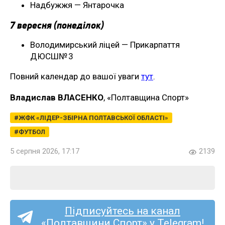
Надбужжя — Янтарочка
7 вересня (понеділок)
Володимирський ліцей — Прикарпаття
ДЮСШ№ 3
Повний календар до вашої уваги
тут
.
Владислав ВЛАСЕНКО
, «Полтавщина Спорт»
ЖФК «ЛІДЕР-ЗБІРНА ПОЛТАВСЬКОЇ ОБЛАСТІ»
ФУТБОЛ
5 серпня 2026, 17:17
2139
Підписуйтесь на канал
«Полтавщини Спорт» у Telegram!