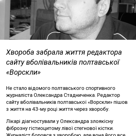
Хвороба забрала життя редактора
сайту вболівальників полтавської
«Ворскли»
Не стало відомого полтавського спортивного
журналіста Олександра Стадниченка. Редактор
сайту вболівальників полтавської «Ворскли» пішов
з життя на 43-му році життя через хворобу.
Лікарі діагностували у Олександра злоякісну
фіброзну гістиоцитому лівої стегнової кістки.
Журналіст боровся з хворобою, але вона його все