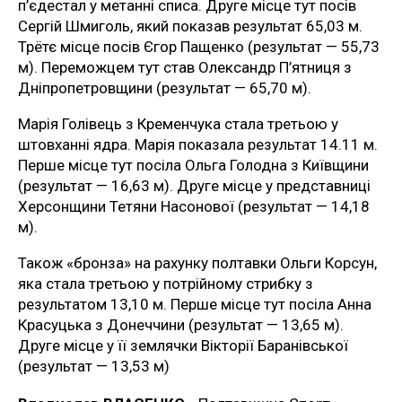
п’єдестал у метанні списа. Друге місце тут посів
Сергій Шмиголь, який показав результат 65,03 м.
Трётє місце посів Єгор Пащенко (результат — 55,73
м). Переможцем тут став Олександр П’ятниця з
Дніпропетровщини (результат — 65,70 м).
Марія Голівець з Кременчука стала третьою у
штовханні ядра. Марія показала результат 14.11 м.
Перше місце тут посіла Ольга Голодна з Київщини
(результат — 16,63 м). Друге місце у представниці
Херсонщини Тетяни Насонової (результат — 14,18
м).
Також «бронза» на рахунку полтавки Ольги Корсун,
яка стала третьою у потрійному стрибку з
результатом 13,10 м. Перше місце тут посіла Анна
Красуцька з Донеччини (результат — 13,65 м).
Друге місце у її землячки Вікторії Баранівської
(результат — 13,53 м)