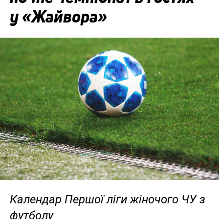
у «Жайвора»
Календар Першої ліги жіночого ЧУ з
футболу