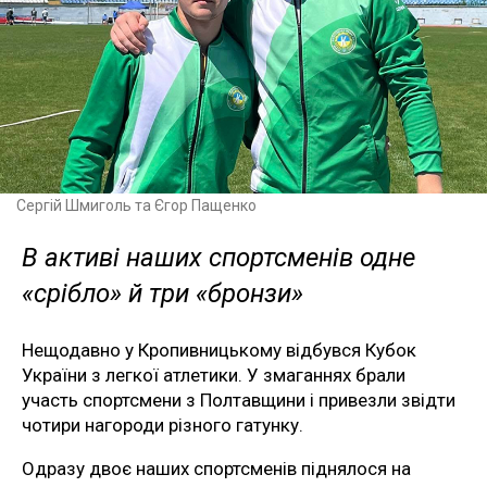
Сергій Шмиголь та Єгор Пащенко
В активі наших спортсменів одне
«срібло» й три «бронзи»
Нещодавно у Кропивницькому відбувся Кубок
України з легкої атлетики. У змаганнях брали
участь спортсмени з Полтавщини і привезли звідти
чотири нагороди різного гатунку.
Одразу двоє наших спортсменів піднялося на