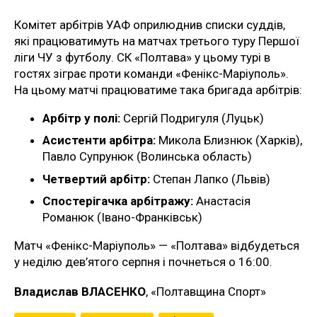
Комітет арбітрів УАФ оприлюднив списки суддів,
які працюватимуть на матчах третього туру Першої
ліги ЧУ з футболу. СК «Полтава» у цьому турі в
гостях зіграє проти команди «Фенікс-Маріуполь».
На цьому матчі працюватиме така бригада арбітрів:
Арбітр у полі:
Сергій Подригуля (Луцьк)
Асистенти арбітра:
Микола Близнюк (Харків),
Павло Супрунюк (Волинська область)
Четвертий арбітр:
Степан Лапко (Львів)
Спостерігачка арбітражу:
Анастасія
Романюк (Івано-Франківськ)
Матч «Фенікс-Маріуполь» — «Полтава» відбудеться
у неділю дев’ятого серпня і почнеться о 16:00.
Владислав ВЛАСЕНКО
, «Полтавщина Спорт»