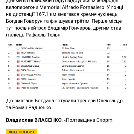
Днями в італійській Падуї відбулися міжнародні
велоперегони Memorial Alfredo Fornasiero. У гонці
на дистанції 167,1 км змагався кремечнуківець
Богдан Говорун та фінішував трётім. Перше місце
тут посів нейтрал Владімір Гончаров, другим став
італієць Рафаель Телья.
До змагань Богдана готували тренери Олександр
та Роман Радченко.
Владислав ВЛАСЕНКО
, «Полтавщина Спорт»
ВЕЛОСПОРТ