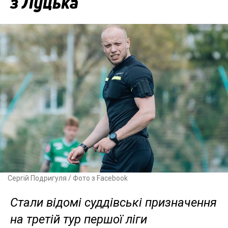
з Луцька
Сергій Подригуля / Фото з Facebook
Стали відомі суддівські призначення
на третій тур першої ліги