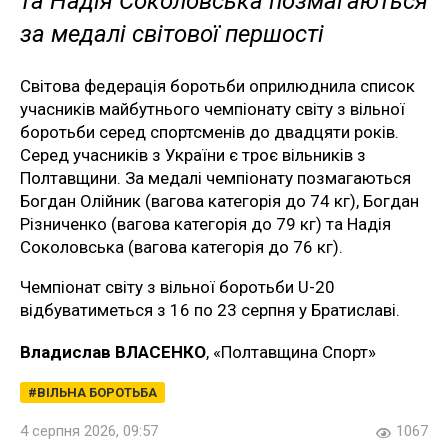
та Надія Соколовська позмагаються
за медалі світової першості
Світова федерація боротьби оприлюднила список
учасників майбутнього чемпіонату світу з вільної
боротьби серед спортсменів до двадцяти років.
Серед учасників з України є троє вільників з
Полтавщини. За медалі чемпіонату позмагаються
Богдан Олійник (вагова категорія до 74 кг), Богдан
Різниченко (вагова категорія до 79 кг) та Надія
Соколовська (вагова категорія до 76 кг).
Чемпіонат світу з вільної боротьби U-20
відбуватиметься з 16 по 23 серпня у Братиславі.
Владислав ВЛАСЕНКО
, «Полтавщина Спорт»
ВІЛЬНА БОРОТЬБА
4 серпня 2026, 09:57
1067