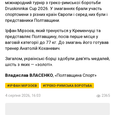
міжнародний турнір з греко-римської боротьби
Druskininkai Cup 2026. У змаганнях брали участь
спортсмени з різних країн Європи і серед них були і
представники Полтавщини.
Ірфан Мірзоєв, який тренується у Кременчуці та
представляє Полтавщину, посів перше місце у
ваговій категорії до 77 кг. До змагань його готував
тренер Анатолій Коханевич.
Загалом, українські борці здобули дев’ять медалей,
шість з яких — «золоті».
Владислав ВЛАСЕНКО
, «Полтавщина Спорт»
ІРФАН МІРЗОЄВ
ГРЕКО-РИМСЬКА БОРОТЬБА
4 серпня 2026, 16:03
2365