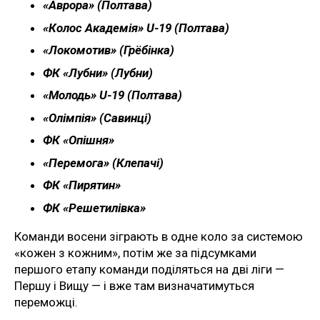
«Аврора» (Полтава)
«Колос Академія» U-19 (Полтава)
«Локомотив» (Грёбінка)
ФК «Лубни» (Лубни)
«Молодь» U-19 (Полтава)
«Олімпія» (Савинці)
ФК «Опішня»
«Перемога» (Клепачі)
ФК «Пирятин»
ФК «Решетилівка»
Команди восени зіграють в одне коло за системою
«кожен з кожним», потім же за підсумками
першого етапу команди поділяться на дві ліги —
Першу і Вищу — і вже там визначатимуться
переможці.