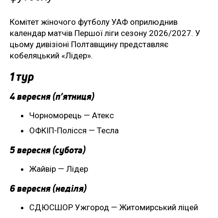
Комітет жіночого футболу УАФ оприлюднив
календар матчів Першої ліги сезону 2026/2027. У
цьому дивізіоні Полтавщину представляє
кобеляцький «Лідер».
1 тур
4 вересня (п’ятниця)
Чорноморець — Атекс
ОФКІП-Полісся — Тесла
5 вересня (субота)
Жайвір — Лідер
6 вересня (неділя)
СДЮСШОР Ужгород — Житомирський ліцей