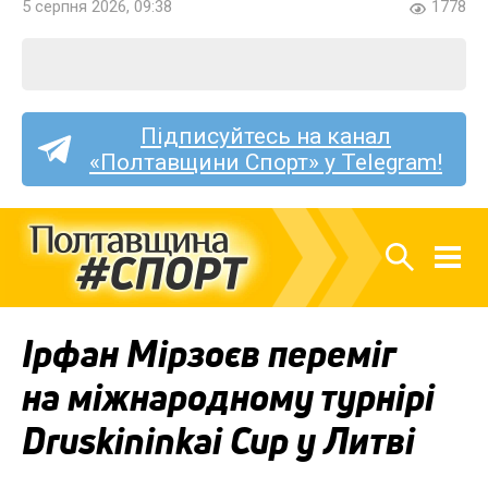
5 серпня 2026, 09:38
1778
Підписуйтесь на канал
«Полтавщини Спорт» у Telegram!
Ірфан Мірзоєв переміг
на міжнародному турнірі
Druskininkai Cup у Литві