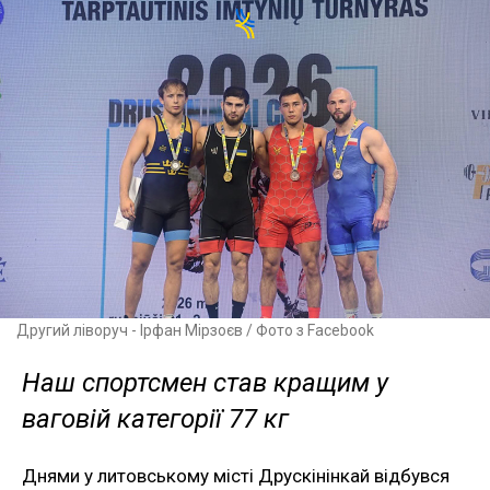
Другий ліворуч - Ірфан Мірзоєв / Фото з Facebook
Наш спортсмен став кращим у
ваговій категорії 77 кг
Днями у литовському місті Друскінінкай відбувся