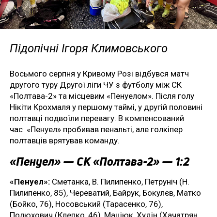
Підопічні Ігоря Климовського
Восьмого серпня у Кривому Розі відбувся матч
другого туру Другої ліги ЧУ з футболу між СК
«Полтава-2» та місцевим «Пенуелом». Після голу
Нікіти Крохмаля у першому таймі, у другій половині
полтавці подвоїли перевагу. В компенсований
час «Пенуел» пробивав пенальті, але голкіпер
полтавців врятував команду.
«Пенуел» — СК «Полтава-2» — 1:2
«Пенуел»:
Сметанка, В. Пилипенко, Петруніч (Н.
Пилипенко, 85), Череватий, Байрук, Бокулєв, Матко
(Бойко, 76), Носовський (Тарасенко, 76),
Полюхович (Клепко, 46), Маціюк, Худін (Хачатрян,