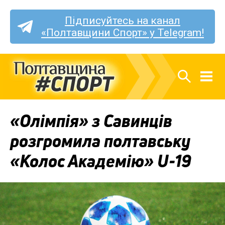
Підписуйтесь на канал
«Полтавщини Спорт» у Telegram!
«Олімпія» з Савинців
розгромила полтавську
«Колос Академію» U-19