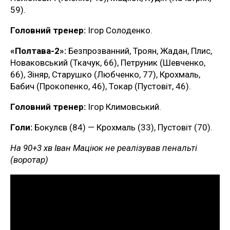
59).
Головний тренер:
Ігор Солоденко.
«Полтава-2»:
Безпрозванний, Троян, Жадан, Плис,
Новаковський (Ткачук, 66), Петруник (Шевченко,
66), Зіняр, Старушко (Любченко, 77), Крохмаль,
Бабич (Прокопенко, 46), Токар (Пустовіт, 46).
Головний тренер:
Ігор Климовський.
Голи:
Бокулєв (84) — Крохмаль (33), Пустовіт (70).
На 90+3 хв Іван Маціюк не реалізував пенальті
(воротар)