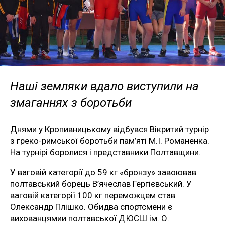
Наші земляки вдало виступили на
змаганнях з боротьби
Днями у Кропивницькому відбувся Вікритий турнір
з греко-римської боротьби пам’яті М.І. Романенка.
На турнірі боролися і представники Полтавщини.
У ваговій категорії до 59 кг «бронзу» завоював
полтавський борець В’ячеслав Гергієвський. У
ваговій категорії 100 кг переможцем став
Олександр Плішко. Обидва спортсмени є
вихованцямии полтавської ДЮСШ ім. О.