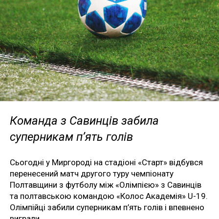
Команда з Савинців забила
суперникам п’ять голів
Сьогодні у Миргороді на стадіоні «Старт» відбувся
перенесений матч другого туру чемпіонату
Полтавщини з футболу між «Олімпією» з Савинців
та полтавською командою «Колос Академія» U-19.
Олімпійці забили суперникам п’ять голів і впевнено
виграли.