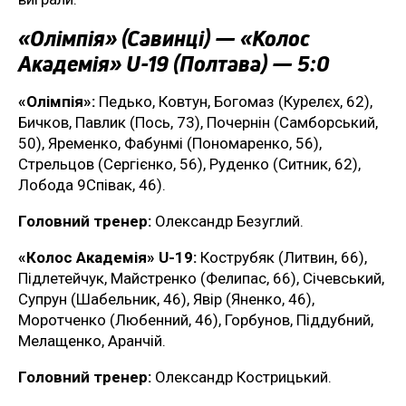
«Олімпія» (Савинці) — «Колос
Академія» U-19 (Полтава) — 5:0
«Олімпія»:
Педько, Ковтун, Богомаз (Курелєх, 62),
Бичков, Павлик (Пось, 73), Почернін (Самборський,
50), Яременко, Фабунмі (Пономаренко, 56),
Стрельцов (Сергієнко, 56), Руденко (Ситник, 62),
Лобода 9Співак, 46).
Головний тренер:
Олександр Безуглий.
«Колос Академія» U-19:
Кострубяк (Литвин, 66),
Підлетейчук, Майстренко (Фелипас, 66), Січевський,
Супрун (Шабельник, 46), Явір (Яненко, 46),
Моротченко (Любенний, 46), Горбунов, Піддубний,
Мелащенко, Аранчій.
Головний тренер:
Олександр Кострицький.