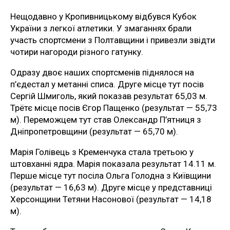
Нещодавно у Кропивницькому відбувся Кубок
України з легкої атлетики. У змаганнях брали
участь спортсмени з Полтавщини і привезли звідти
чотири нагороди різного гатунку.
Одразу двоє наших спортсменів піднялося на
п’єдестал у метанні списа. Друге місце тут посів
Сергій Шмиголь, який показав результат 65,03 м.
Трётє місце посів Єгор Пащенко (результат — 55,73
м). Переможцем тут став Олександр П’ятниця з
Дніпропетровщини (результат — 65,70 м).
Марія Голівець з Кременчука стала третьою у
штовханні ядра. Марія показала результат 14.11 м.
Перше місце тут посіла Ольга Голодна з Київщини
(результат — 16,63 м). Друге місце у представниці
Херсонщини Тетяни Насонової (результат — 14,18
м).