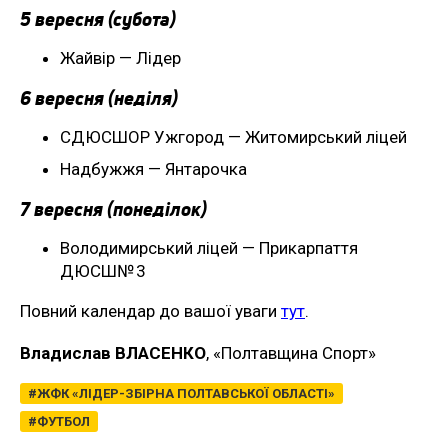
5 вересня (субота)
Жайвір — Лідер
6 вересня (неділя)
СДЮСШОР Ужгород — Житомирський ліцей
Надбужжя — Янтарочка
7 вересня (понеділок)
Володимирський ліцей — Прикарпаття
ДЮСШ№ 3
Повний календар до вашої уваги
тут
.
Владислав ВЛАСЕНКО
, «Полтавщина Спорт»
ЖФК «ЛІДЕР-ЗБІРНА ПОЛТАВСЬКОЇ ОБЛАСТІ»
ФУТБОЛ