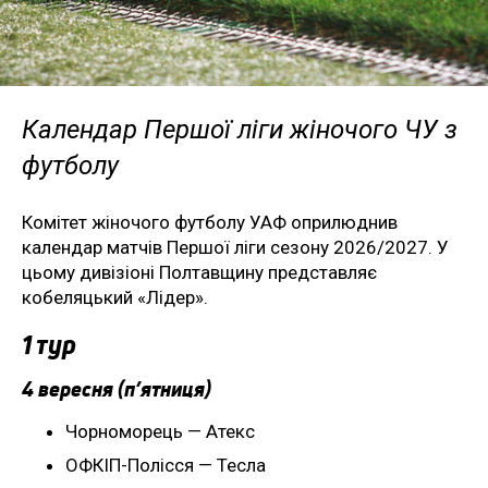
Календар Першої ліги жіночого ЧУ з
футболу
Комітет жіночого футболу УАФ оприлюднив
календар матчів Першої ліги сезону 2026/2027. У
цьому дивізіоні Полтавщину представляє
кобеляцький «Лідер».
1 тур
4 вересня (п’ятниця)
Чорноморець — Атекс
ОФКІП-Полісся — Тесла