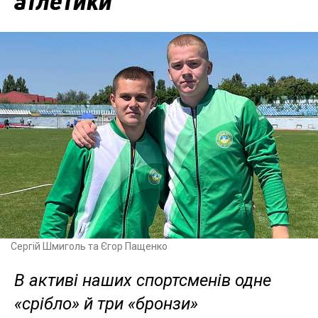
атлетики
Сергій Шмиголь та Єгор Пащенко
В активі наших спортсменів одне
«срібло» й три «бронзи»