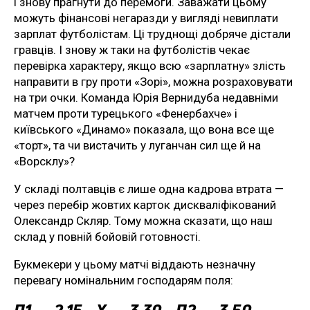
і знову прагнути до перемоги. Заважати цьому
можуть фінансові негаразди у вигляді невиплати
зарплат футболістам. Ці труднощі добряче дістали
гравців. І знову ж таки на футболістів чекає
перевірка характеру, якщо всю «зарплатну» злість
направити в гру проти «Зорі», можна розраховувати
на три очки. Команда Юрія Вернидуба недавніми
матчем проти турецького «Фенербахче» і
київського «Динамо» показала, що вона все ще
«торт», та чи вистачить у луганчан сил ще й на
«Ворсклу»?
У складі полтавців є лише одна кадрова втрата —
через перебір жовтих карток дискваліфікований
Олександр Скляр. Тому можна сказати, що наш
склад у повній бойовій готовності.
Букмекери у цьому матчі віддають незначну
перевагу номінальним господарям поля:
П1 — 2.15 Х — 3,30 П2 — 3,50