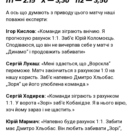
А ось що думають з приводу цього матчу наші
поважні експерти:
Ігор Кислов:
«Команди зіграють внічию. Я
прогнозую рахунок 1:1. Заб’є Юрій Коломоєць.
Сподіваюся, що він не вичерпав себе у матчі з
„Динамо“ і продовжить забивати»
Сергій Лукаш:
«Мені здається, що „Ворскла“
переможе. Матч закінчиться з рахунком 1:0 на
нашу користь. Заб’є напевно Дмитро Хльобас.
„Зоря“ це його улюблена команда.»
Сергій Ходирєв:
«Команди зіграють з рахунком
1:1. У ворота «Зорі» заб’є Кобахідзе. Я в нього вірю,
хоч йому зараз і не щастить.»
Юрій Мармач:
«Напевно буде рахунок 1:1. Забити
має Дмитро Хльобас. Він любить забивати „Зорі“,