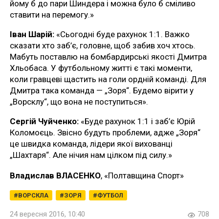
йому б до пари Шиндера і можна було б сміливо
ставити на перемогу.»
Іван Шарій:
«Сьогодні буде рахунок 1:1. Важко
сказати хто заб’є, головне, щоб забив хоч хтось.
Мабуть поставлю на бомбардирські якості Дмитра
Хльобаса. У футбольному житті є такі моменти,
коли гравцеві щастить на голи ордній команді. Для
Дмитра така команда — „Зоря“. Будемо вірити у
„Ворсклу“, що вона не поступиться».
Сергій Чуйченко:
«Буде рахунок 1:1 і заб’є Юрій
Коломоєць. Звісно будуть проблеми, адже „Зоря“
це швидка команда, лідери якої вихованці
„Шахтаря“. Але нічия нам цілком під силу.»
Владислав ВЛАСЕНКО
, «Полтавщина Спорт»
ВОРСКЛА
ЗОРЯ
ФУТБОЛ
24 вересня 2016, 10:40
708