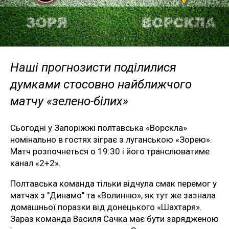
Наші прогнозисти поділилися
думками стосовно найближчого
матчу «зелено-білих»
Сьогодні у Запоріжжі полтавська «Ворскла»
номінально в гостях зіграє з луганською «Зорею».
Матч розпочнеться о 19:30 і його транслюватиме
канал «2+2».
Полтавська команда тільки відчула смак перемог у
матчах з "Динамо" та «Волинню», як тут же зазнала
домашньої поразки від донецького «Шахтаря».
Зараз команда Василя Сачка має бути зарядженою