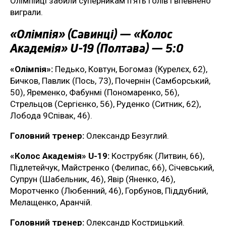
Олімпійці забили суперникам п’ять голів і впевнено
виграли.
«Олімпія» (Савинці) — «Колос
Академія» U-19 (Полтава) — 5:0
«Олімпія»:
Педько, Ковтун, Богомаз (Курелєх, 62),
Бичков, Павлик (Пось, 73), Почернін (Самборський,
50), Яременко, Фабунмі (Пономаренко, 56),
Стрельцов (Сергієнко, 56), Руденко (Ситник, 62),
Лобода 9Співак, 46).
Головний тренер:
Олександр Безуглий.
«Колос Академія» U-19:
Кострубяк (Литвин, 66),
Підлетейчук, Майстренко (Фелипас, 66), Січевський,
Супрун (Шабельник, 46), Явір (Яненко, 46),
Моротченко (Любенний, 46), Горбунов, Піддубний,
Мелащенко, Аранчій.
Головний тренер:
Олександр Кострицький.