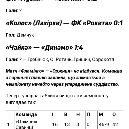
Голи:
?
«Колос» (Лазірки) — ФК «Рокита» 0:1
Гол:
Демчук
«Чайка» — «Динамо» 1:4
Голи:
? — Гребінюк, О. Ротань, Гришин, Сорокотя
Матч «Фламінго» — «Оржиця» не відбувся. Команда
з Горішніх Плавнів заявила, що знімається з
чемпіонату начебто через упереджене суддівство.
Тепер турнірна таблиця вищої ліги чемпіонату
виглядає так:
Команда
І
В
Н
П
М
О
«Олімпія»
1
16
13
3
0
46-9
42
Савинці