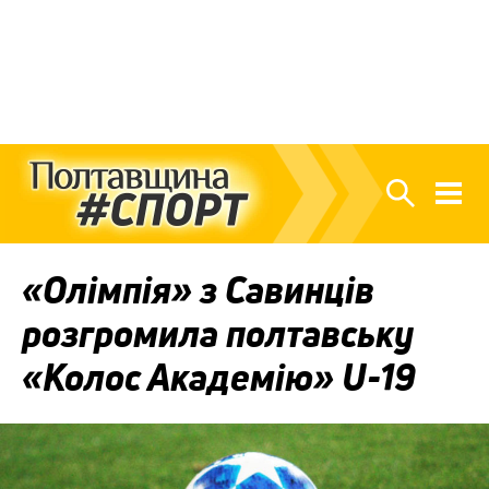
«Олімпія» з Савинців
розгромила полтавську
«Колос Академію» U-19