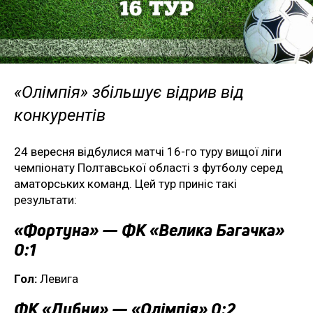
«Олімпія» збільшує відрив від
конкурентів
24 вересня відбулися матчі 16-го туру вищої ліги
чемпіонату Полтавської області з футболу серед
аматорських команд. Цей тур приніс такі
результати:
«Фортуна» — ФК «Велика Багачка»
0:1
Гол:
Левига
ФК «Лубни» — «Олімпія» 0:2