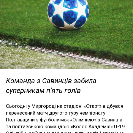
Команда з Савинців забила
суперникам п’ять голів
Сьогодні у Миргороді на стадіоні «Старт» відбувся
перенесений матч другого туру чемпіонату
Полтавщини з футболу між «Олімпією» з Савинців
та полтавською командою «Колос Академія» U-19.