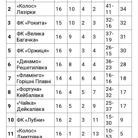
«Колос»
41-
2
16
10
4
2
34
Лазірки
11
32-
3
ФК «Рокита»
15
10
2
3
32
16
ФК «Велика
37-
4
16
9
4
3
31
Багачка»
19
26-
5
ФК «Оржиця»
16
9
3
4
30
15
«Динамо»
36-
6
16
8
4
4
28
Решетилівка
23
«Фламінго»
16-
7
14
4
6
4
18
Горішні Плавні
16
«Фортуна»
24-
8
16
4
5
7
17
Кейбалівка
32
«Чайка»
25-
9
16
5
2
9
17
Дейкалівка
37
15-
10
ФК «Лубни»
16
2
3
11
9
30
«Колос»
10-
11
16
1
2
13
5
Дмитрівка
53