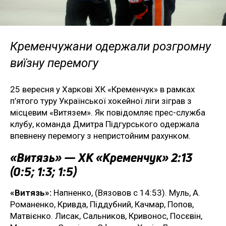
Кременчужани одержали розгромну
виїзну перемогу
25 вересня у Харкові ХК «Кременчук» в рамках
п’ятого туру Української хокейної ліги зіграв з
місцевим «Витязем». Як повідомляє прес-служба
клубу, команда Дмитра Підгурського одержала
впевнену перемогу з непристойним рахунком.
«Витязь» — ХК «Кременчук» 2:13
(0:5; 1:3; 1:5)
«Витязь»:
Напненко, (Вязовов с 14:53). Муль, А.
Романенко, Кривда, Піддубний, Качмар, Попов,
Матвієнко. Лисак, Сальников, Кривонос, Посєвін,