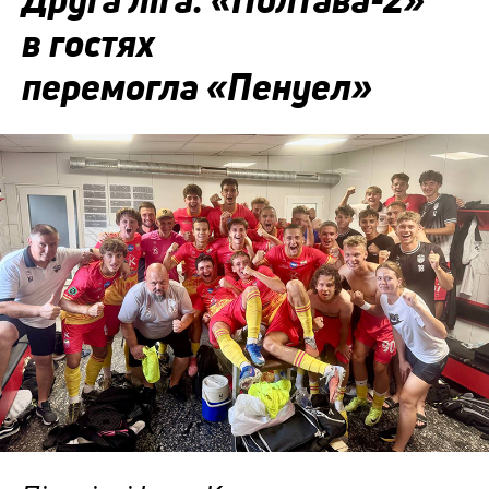
Друга ліга: «Полтава-2»
в гостях
перемогла «Пенуел»