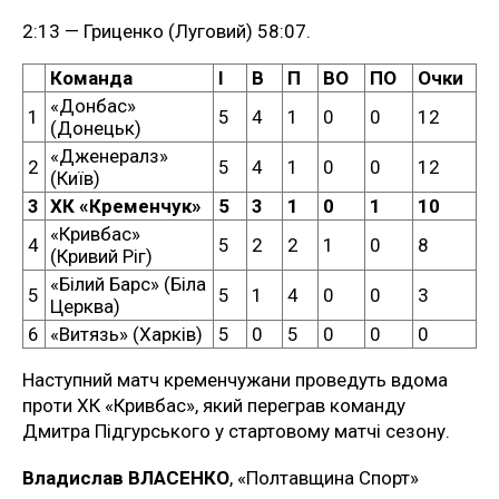
2:13 — Гриценко (Луговий) 58:07.
Команда
І
В
П
ВО
ПО
Очки
«Донбас»
1
5
4
1
0
0
12
(Донецьк)
«Дженералз»
2
5
4
1
0
0
12
(Київ)
3
ХК «Кременчук»
5
3
1
0
1
10
«Кривбас»
4
5
2
2
1
0
8
(Кривий Ріг)
«Білий Барс» (Біла
5
5
1
4
0
0
3
Церква)
6
«Витязь» (Харків)
5
0
5
0
0
0
Наступний матч кременчужани проведуть вдома
проти ХК «Кривбас», який переграв команду
Дмитра Підгурського у стартовому матчі сезону.
Владислав ВЛАСЕНКО
, «Полтавщина Спорт»