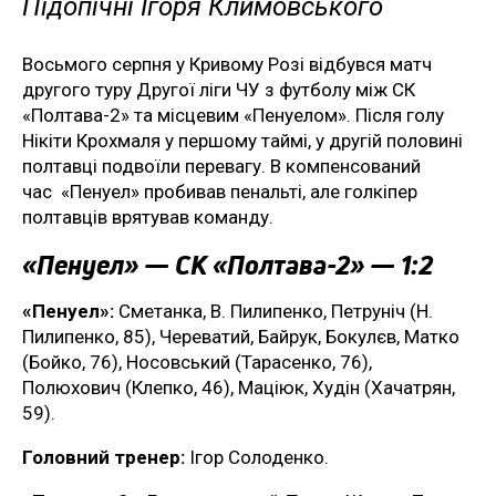
Підопічні Ігоря Климовського
Восьмого серпня у Кривому Розі відбувся матч
другого туру Другої ліги ЧУ з футболу між СК
«Полтава-2» та місцевим «Пенуелом». Після голу
Нікіти Крохмаля у першому таймі, у другій половині
полтавці подвоїли перевагу. В компенсований
час «Пенуел» пробивав пенальті, але голкіпер
полтавців врятував команду.
«Пенуел» — СК «Полтава-2» — 1:2
«Пенуел»:
Сметанка, В. Пилипенко, Петруніч (Н.
Пилипенко, 85), Череватий, Байрук, Бокулєв, Матко
(Бойко, 76), Носовський (Тарасенко, 76),
Полюхович (Клепко, 46), Маціюк, Худін (Хачатрян,
59).
Головний тренер:
Ігор Солоденко.