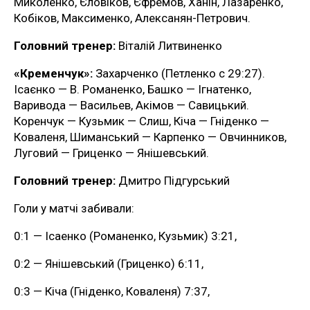
Миколенко, Єловіков, Єфремов, Ханін, Лазаренко,
Кобіков, Максименко, Алексанян-Петрович.
Головний тренер:
Віталій Литвиненко
«Кременчук»:
Захарченко (Петленко с 29:27).
Ісаєнко — В. Романенко, Башко — Ігнатенко,
Варивода — Васильев, Акімов — Савицький.
Коренчук — Кузьмик — Слиш, Кіча — Гніденко —
Коваленя, Шиманський — Карпенко — Овчинников,
Луговий — Гриценко — Янішевський.
Головний тренер:
Дмитро Підгурський
Голи у матчі забивали:
0:1 — Ісаенко (Романенко, Кузьмик) 3:21,
0:2 — Янішевський (Гриценко) 6:11,
0:3 — Кіча (Гніденко, Коваленя) 7:37,