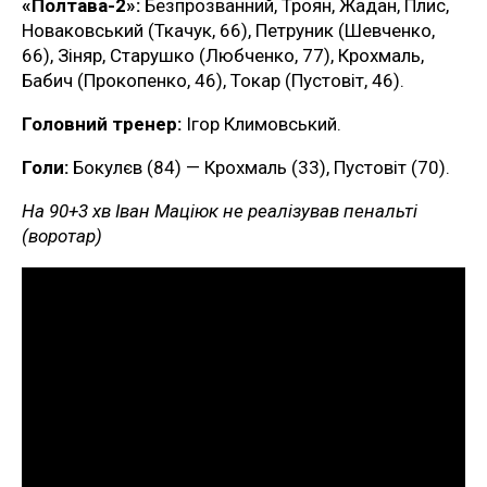
«Полтава-2»:
Безпрозванний, Троян, Жадан, Плис,
Новаковський (Ткачук, 66), Петруник (Шевченко,
66), Зіняр, Старушко (Любченко, 77), Крохмаль,
Бабич (Прокопенко, 46), Токар (Пустовіт, 46).
Головний тренер:
Ігор Климовський.
Голи:
Бокулєв (84) — Крохмаль (33), Пустовіт (70).
На 90+3 хв Іван Маціюк не реалізував пенальті
(воротар)