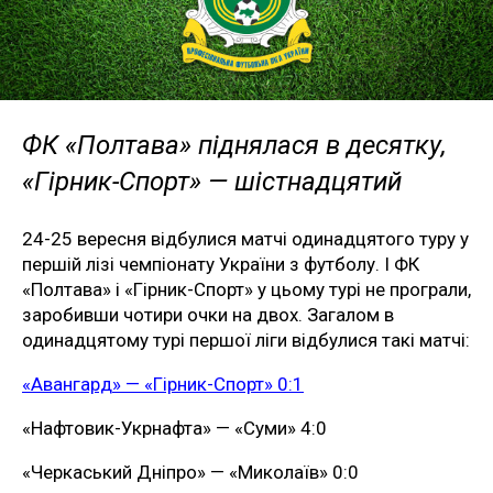
ФК «Полтава» піднялася в десятку,
«Гірник-Спорт» — шістнадцятий
24-25 вересня відбулися матчі одинадцятого туру у
першій лізі чемпіонату України з футболу. І ФК
«Полтава» і «Гірник-Спорт» у цьому турі не програли,
заробивши чотири очки на двох. Загалом в
одинадцятому турі першої ліги відбулися такі матчі:
«Авангард» — «Гірник-Спорт» 0:1
«Нафтовик-Укрнафта» — «Суми» 4:0
«Черкаський Дніпро» — «Миколаїв» 0:0