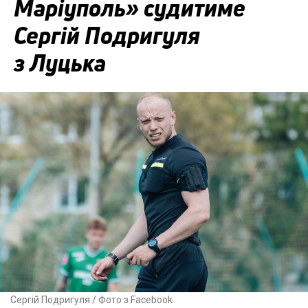
Маріуполь» судитиме
Сергій Подригуля
з Луцька
Сергій Подригуля / Фото з Facebook