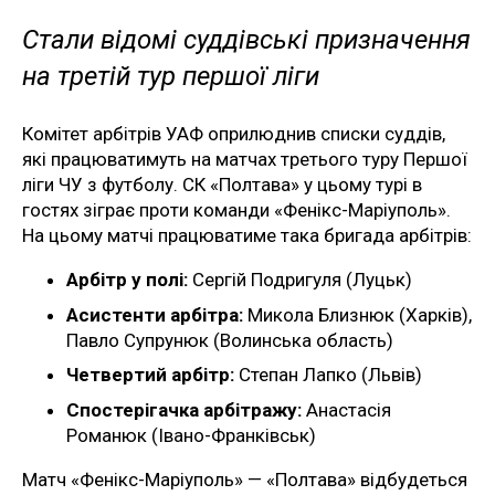
Стали відомі суддівські призначення
на третій тур першої ліги
Комітет арбітрів УАФ оприлюднив списки суддів,
які працюватимуть на матчах третього туру Першої
ліги ЧУ з футболу. СК «Полтава» у цьому турі в
гостях зіграє проти команди «Фенікс-Маріуполь».
На цьому матчі працюватиме така бригада арбітрів:
Арбітр у полі:
Сергій Подригуля (Луцьк)
Асистенти арбітра:
Микола Близнюк (Харків),
Павло Супрунюк (Волинська область)
Четвертий арбітр:
Степан Лапко (Львів)
Спостерігачка арбітражу:
Анастасія
Романюк (Івано-Франківськ)
Матч «Фенікс-Маріуполь» — «Полтава» відбудеться