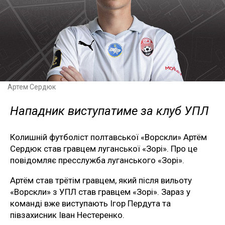
Артем Сердюк
Нападник виступатиме за клуб УПЛ
Колишній футболіст полтавської «Ворскли» Артём
Сердюк став гравцем луганської «Зорі». Про це
повідомляє пресслужба луганського «Зорі».
Артём став трётім гравцем, який після вильоту
«Ворскли» з УПЛ став гравцем «Зорі». Зараз у
команді вже виступають Ігор Пердута та
півзахисник Іван Нестеренко.