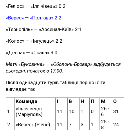
«Геліос» — «Іллічівець» 0:2
«Верес» — «Полтава» 2:2
«Тернопіль» — «Арсенал-Київ» 2:1
«Колос» — «Інгулець» 2:2
«Десна» — «Скала» 3:0
Матч «Буковина» — «Оболонь-Бровар» відбудеться
сьогодні, початок о 17:00
.
Після одинадцяти турів таблиця першої ліги
виглядає так:
Команда
I
В
Н
П
М
О
«Іллічівець»
26 -
1
11
10
1
0
31
(Маріуполь)
6
25 -
2
«Верес» (Рівне)
11
7
3
1
24
8