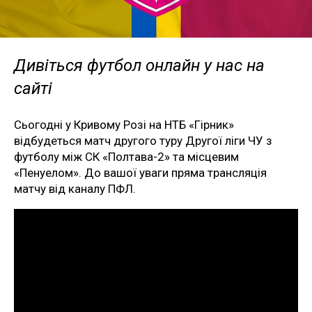
Дивіться футбол онлайн у нас на
сайті
Сьогодні у Кривому Розі на НТБ «Гірник»
відбудеться матч другого туру Другої ліги ЧУ з
футболу між СК «Полтава-2» та місцевим
«Пенуелом». До вашої уваги пряма трансляція
матчу від каналу ПФЛ.