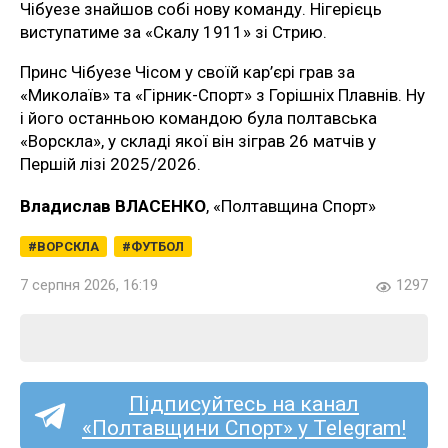
Чібуезе знайшов собі нову команду. Нігерієць
виступатиме за «Скалу 1911» зі Стрию.
Принс Чібуезе Чісом у своїй кар’єрі грав за
«Миколаїв» та «Гірник-Спорт» з Горішніх Плавнів. Ну
і його останньою командою була полтавська
«Ворскла», у складі якої він зіграв 26 матчів у
Першій лізі 2025/2026.
Владислав ВЛАСЕНКО
, «Полтавщина Спорт»
ВОРСКЛА
ФУТБОЛ
7 серпня 2026, 16:19
1297
Підписуйтесь на канал
«Полтавщини Спорт» у Telegram!