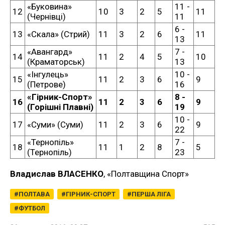
«Буковина»
11 -
12
10
3
2
5
11
(Чернівці)
11
6 -
13
«Скала» (Стрий)
11
3
2
6
11
13
«Авангард»
7 -
14
11
2
4
5
10
(Краматорськ)
13
«Інгулець»
10 -
15
11
2
3
6
9
(Петрове)
16
«Гірник-Спорт»
8 -
16
11
2
3
6
9
(Горішні Плавні)
19
10 -
17
«Суми» (Суми)
11
2
3
6
9
22
«Тернопіль»
7 -
18
11
1
2
8
5
(Тернопіль)
23
Владислав ВЛАСЕНКО
, «Полтавщина Спорт»
ПОЛТАВА
ГІРНИК-СПОРТ
ПЕРША ЛІГА
ФУТБОЛ