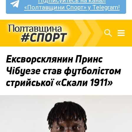
Підписуйтесь на канал
«Полтавщини Спорт» у Telegram!
Ексворсклянин Принс
Чібуезе став футболістом
стрийської «Скали 1911»