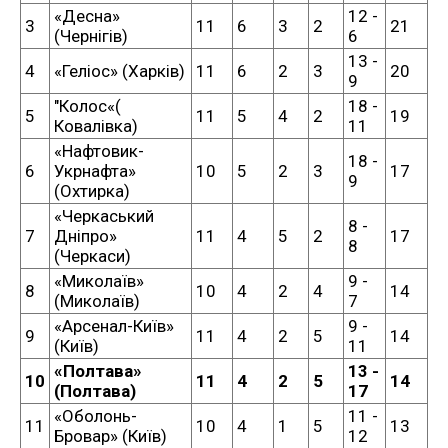
«Десна»
12 -
3
11
6
3
2
21
(Чернігів)
6
13 -
4
«Геліос» (Харків)
11
6
2
3
20
9
"Колос«(
18 -
5
11
5
4
2
19
Ковалівка)
11
«Нафтовик-
18 -
6
Укрнафта»
10
5
2
3
17
9
(Охтирка)
«Черкаський
8 -
7
Дніпро»
11
4
5
2
17
8
(Черкаси)
«Миколаїв»
9 -
8
10
4
2
4
14
(Миколаїв)
7
«Арсенал-Київ»
9 -
9
11
4
2
5
14
(Київ)
11
«Полтава»
13 -
10
11
4
2
5
14
(Полтава)
17
«Оболонь-
11 -
11
10
4
1
5
13
Бровар» (Київ)
12