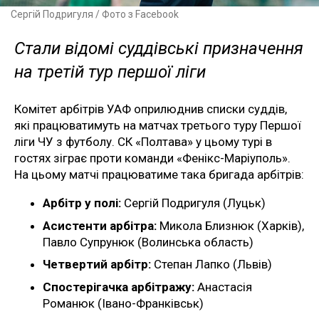
Сергій Подригуля / Фото з Facebook
Стали відомі суддівські призначення
на третій тур першої ліги
Комітет арбітрів УАФ оприлюднив списки суддів,
які працюватимуть на матчах третього туру Першої
ліги ЧУ з футболу. СК «Полтава» у цьому турі в
гостях зіграє проти команди «Фенікс-Маріуполь».
На цьому матчі працюватиме така бригада арбітрів:
Арбітр у полі:
Сергій Подригуля (Луцьк)
Асистенти арбітра:
Микола Близнюк (Харків),
Павло Супрунюк (Волинська область)
Четвертий арбітр:
Степан Лапко (Львів)
Спостерігачка арбітражу:
Анастасія
Романюк (Івано-Франківськ)