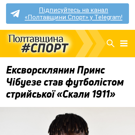
Підписуйтесь на канал
«Полтавщини Спорт» у Telegram!
Ексворсклянин Принс
Чібуезе став футболістом
стрийської «Скали 1911»