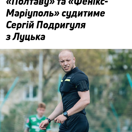
«Полтаву» та «Фенікс-
Маріуполь» судитиме
Сергій Подригуля
з Луцька