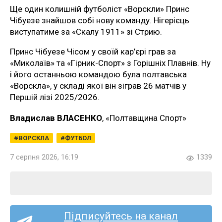
Ще один колишній футболіст «Ворскли» Принс
Чібуезе знайшов собі нову команду. Нігерієць
виступатиме за «Скалу 1911» зі Стрию.
Принс Чібуезе Чісом у своїй кар’єрі грав за
«Миколаїв» та «Гірник-Спорт» з Горішніх Плавнів. Ну
і його останньою командою була полтавська
«Ворскла», у складі якої він зіграв 26 матчів у
Першій лізі 2025/2026.
Владислав ВЛАСЕНКО
, «Полтавщина Спорт»
ВОРСКЛА
ФУТБОЛ
7 серпня 2026, 16:19
1339
Підписуйтесь на канал