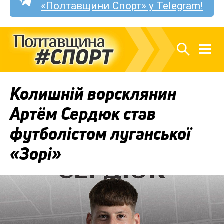
«Полтавщини Спорт» у Telegram!
Колишній ворсклянин
Артём Сердюк став
футболістом луганської
«Зорі»