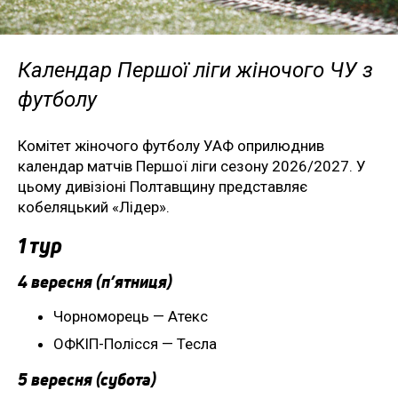
Календар Першої ліги жіночого ЧУ з
футболу
Комітет жіночого футболу УАФ оприлюднив
календар матчів Першої ліги сезону 2026/2027. У
цьому дивізіоні Полтавщину представляє
кобеляцький «Лідер».
1 тур
4 вересня (п’ятниця)
Чорноморець — Атекс
ОФКІП-Полісся — Тесла
5 вересня (субота)