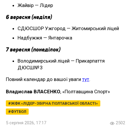
Жайвір — Лідер
6 вересня (неділя)
СДЮСШОР Ужгород — Житомирський ліцей
Надбужжя — Янтарочка
7 вересня (понеділок)
Володимирський ліцей — Прикарпаття
ДЮСШ№ 3
Повний календар до вашої уваги
тут
.
Владислав ВЛАСЕНКО
, «Полтавщина Спорт»
ЖФК «ЛІДЕР-ЗБІРНА ПОЛТАВСЬКОЇ ОБЛАСТІ»
ФУТБОЛ
5 серпня 2026, 17:17
2502