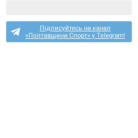
Підписуйтесь на канал
«Полтавщини Спорт» у Telegram!
Спортсмени з Полтавщини
здобули чотири медалі
на Кубку України з легкої
атлетики