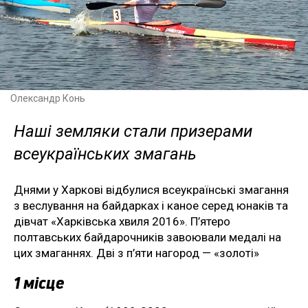
Олександр Конь
Наші земляки стали призерами
всеукраїнських змагань
Днями у Харкові відбулися всеукраїнські змагання
з веслування на байдарках і каное серед юнаків та
дівчат «Харківська хвиля 2016». П’ятеро
полтавських байдарочників завоювали медалі на
цих змаганнях. Дві з п’яти нагород — «золоті»
1 місце