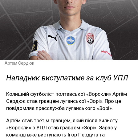
Артем Сердюк
Нападник виступатиме за клуб УПЛ
Колишній футболіст полтавської «Ворскли» Артём
Сердюк став гравцем луганської «Зорі». Про це
повідомляє пресслужба луганського «Зорі».
Артём став трётім гравцем, який після вильоту
«Ворскли» з УПЛ став гравцем «Зорі». Зараз у
команді вже виступають Ігор Пердута та