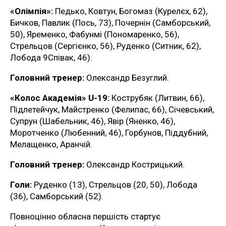
«Олімпія»:
Педько, Ковтун, Богомаз (Курелєх, 62),
Бичков, Павлик (Пось, 73), Почернін (Самборський,
50), Яременко, Фабунмі (Пономаренко, 56),
Стрельцов (Сергієнко, 56), Руденко (Ситник, 62),
Лобода 9Співак, 46).
Головний тренер:
Олександр Безуглий.
«Колос Академія» U-19:
Кострубяк (Литвин, 66),
Підлетейчук, Майстренко (Фелипас, 66), Січевський,
Супрун (Шабельник, 46), Явір (Яненко, 46),
Моротченко (Любенний, 46), Горбунов, Піддубний,
Мелащенко, Аранчій.
Головний тренер:
Олександр Кострицький.
Голи:
Руденко (13), Стрельцов (20, 50), Лобода
(36), Самборський (52).
Повноцінно обласна першість стартує