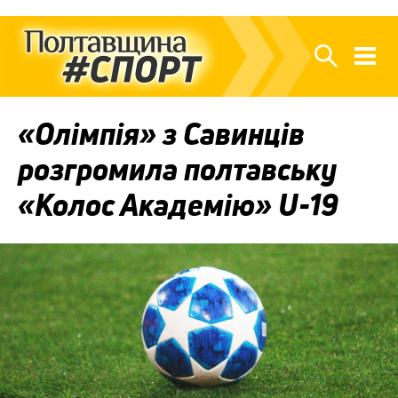
«Олімпія» з Савинців
розгромила полтавську
«Колос Академію» U-19