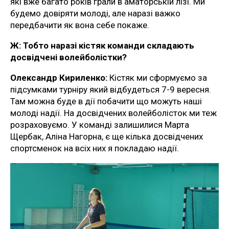
які вже багато років грали в аматорській лізі. Ми
будемо довіряти молоді, але наразі важко
передбачити як вона себе покаже.
Ж:
Тобто наразі кістяк команди складають
досвідчені волейболістки?
Олександр Кириленко:
Кістяк ми сформуємо за
підсумками турніру який відбудеться 7-9 вересня.
Там можна буде в дії побачити що можуть наші
молоді надії. На досвідчених волейболісток ми теж
розраховуємо. У команді залишилися Марта
Щербак, Аліна Нагорна, є ще кілька досвідчених
спортсменок на всіх них я покладаю надії.