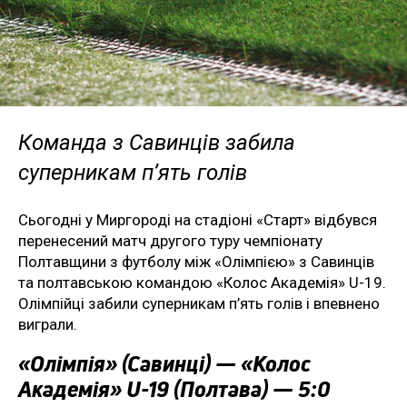
Команда з Савинців забила
суперникам п’ять голів
Сьогодні у Миргороді на стадіоні «Старт» відбувся
перенесений матч другого туру чемпіонату
Полтавщини з футболу між «Олімпією» з Савинців
та полтавською командою «Колос Академія» U-19.
Олімпійці забили суперникам п’ять голів і впевнено
виграли.
«Олімпія» (Савинці) — «Колос
Академія» U-19 (Полтава) — 5:0