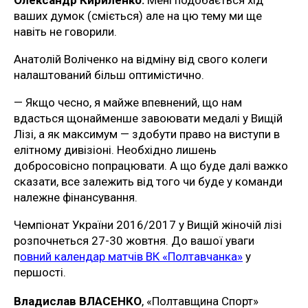
ваших думок (сміється) але на цю тему ми ще
навіть не говорили.
Анатолій Воліченко на відміну від свого колеги
налаштований більш оптимістично.
— Якщо чесно, я майже впевнений, що нам
вдасться щонайменше завоювати медалі у Вищій
Лізі, а як максимум — здобути право на виступи в
елітному дивізіоні. Необхідно лишень
добросовісно попрацювати. А що буде далі важко
сказати, все залежить від того чи буде у команди
належне фінансування.
Чемпіонат України 2016/2017 у Вищій жіночій лізі
розпочнеться 27-30 жовтня. До вашої уваги
п
овний календар матчів ВК «Полтавчанка»
у
першості.
Владислав ВЛАСЕНКО
, «Полтавщина Спорт»