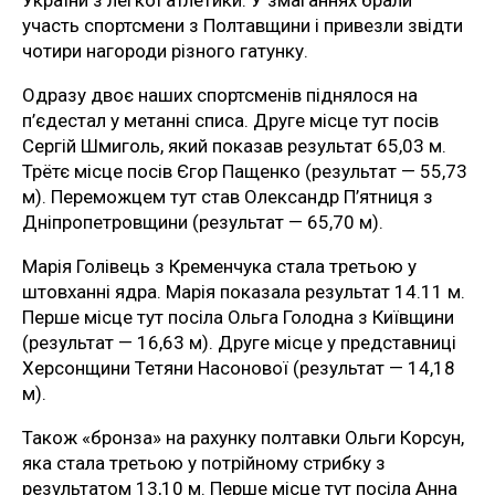
участь спортсмени з Полтавщини і привезли звідти
чотири нагороди різного гатунку.
Одразу двоє наших спортсменів піднялося на
п’єдестал у метанні списа. Друге місце тут посів
Сергій Шмиголь, який показав результат 65,03 м.
Трётє місце посів Єгор Пащенко (результат — 55,73
м). Переможцем тут став Олександр П’ятниця з
Дніпропетровщини (результат — 65,70 м).
Марія Голівець з Кременчука стала третьою у
штовханні ядра. Марія показала результат 14.11 м.
Перше місце тут посіла Ольга Голодна з Київщини
(результат — 16,63 м). Друге місце у представниці
Херсонщини Тетяни Насонової (результат — 14,18
м).
Також «бронза» на рахунку полтавки Ольги Корсун,
яка стала третьою у потрійному стрибку з
результатом 13,10 м. Перше місце тут посіла Анна