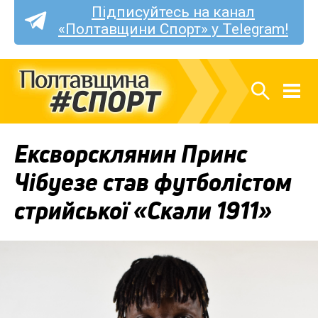
Підписуйтесь на канал
«Полтавщини Спорт» у Telegram!
Ексворсклянин Принс
Чібуезе став футболістом
стрийської «Скали 1911»