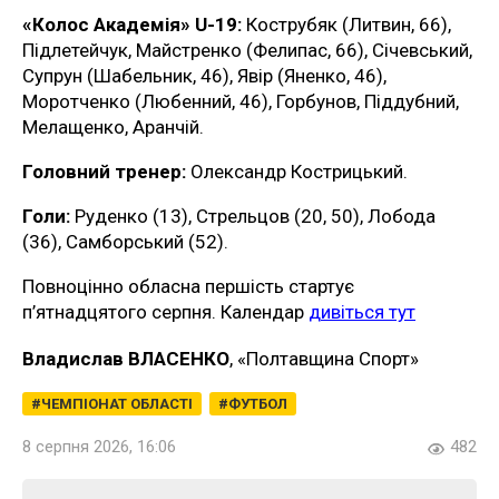
«Колос Академія» U-19:
Кострубяк (Литвин, 66),
Підлетейчук, Майстренко (Фелипас, 66), Січевський,
Супрун (Шабельник, 46), Явір (Яненко, 46),
Моротченко (Любенний, 46), Горбунов, Піддубний,
Мелащенко, Аранчій.
Головний тренер:
Олександр Кострицький.
Голи:
Руденко (13), Стрельцов (20, 50), Лобода
(36), Самборський (52).
Повноцінно обласна першість стартує
п’ятнадцятого серпня. Календар
дивіться тут
Владислав ВЛАСЕНКО
, «Полтавщина Спорт»
ЧЕМПІОНАТ ОБЛАСТІ
ФУТБОЛ
8 серпня 2026, 16:06
482