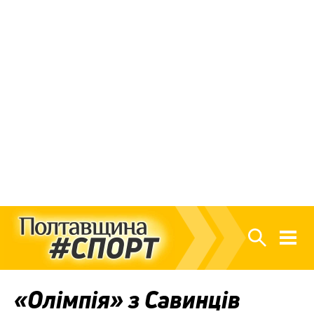
«Олімпія» з Савинців