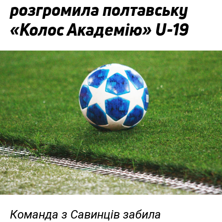
розгромила полтавську
«Колос Академію» U-19
Команда з Савинців забила