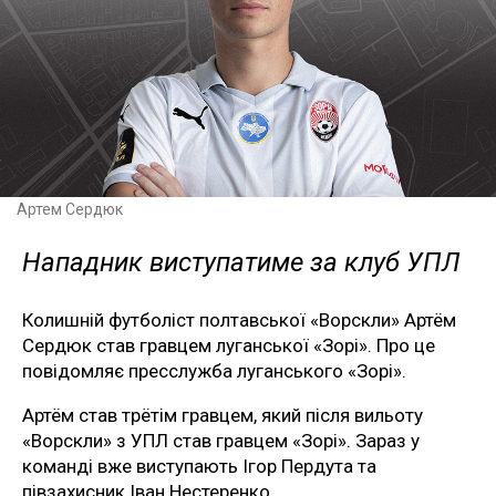
Артем Сердюк
Нападник виступатиме за клуб УПЛ
Колишній футболіст полтавської «Ворскли» Артём
Сердюк став гравцем луганської «Зорі». Про це
повідомляє пресслужба луганського «Зорі».
Артём став трётім гравцем, який після вильоту
«Ворскли» з УПЛ став гравцем «Зорі». Зараз у
команді вже виступають Ігор Пердута та
півзахисник Іван Нестеренко.