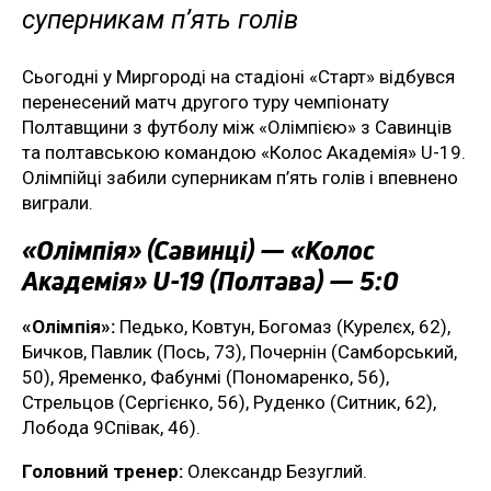
суперникам п’ять голів
Сьогодні у Миргороді на стадіоні «Старт» відбувся
перенесений матч другого туру чемпіонату
Полтавщини з футболу між «Олімпією» з Савинців
та полтавською командою «Колос Академія» U-19.
Олімпійці забили суперникам п’ять голів і впевнено
виграли.
«Олімпія» (Савинці) — «Колос
Академія» U-19 (Полтава) — 5:0
«Олімпія»:
Педько, Ковтун, Богомаз (Курелєх, 62),
Бичков, Павлик (Пось, 73), Почернін (Самборський,
50), Яременко, Фабунмі (Пономаренко, 56),
Стрельцов (Сергієнко, 56), Руденко (Ситник, 62),
Лобода 9Співак, 46).
Головний тренер:
Олександр Безуглий.