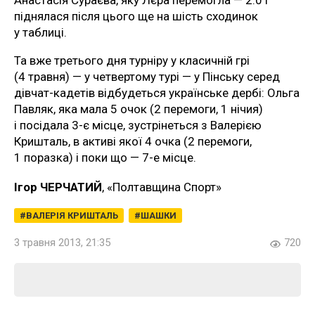
піднялася після цього ще на шість сходинок
у таблиці.
Та вже третього дня турніру у класичній грі
(4 травня) — у четвертому турі — у Пінську серед
дівчат-кадетів відбудеться українське дербі: Ольга
Павляк, яка мала 5 очок (2 перемоги, 1 нічия)
і посідала 3-є місце, зустрінеться з Валерією
Кришталь, в активі якої 4 очка (2 перемоги,
1 поразка) і поки що — 7-е місце.
Ігор ЧЕРЧАТИЙ
, «Полтавщина Спорт»
ВАЛЕРІЯ КРИШТАЛЬ
ШАШКИ
3 травня 2013, 21:35
720