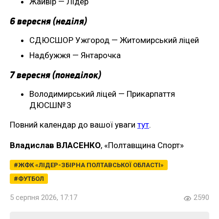
Жайвір — Лідер
6 вересня (неділя)
СДЮСШОР Ужгород — Житомирський ліцей
Надбужжя — Янтарочка
7 вересня (понеділок)
Володимирський ліцей — Прикарпаття
ДЮСШ№ 3
Повний календар до вашої уваги
тут
.
Владислав ВЛАСЕНКО
, «Полтавщина Спорт»
ЖФК «ЛІДЕР-ЗБІРНА ПОЛТАВСЬКОЇ ОБЛАСТІ»
ФУТБОЛ
5 серпня 2026, 17:17
2590