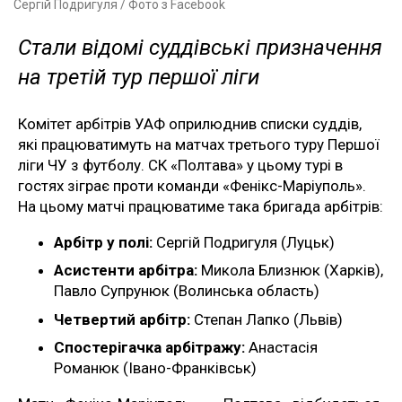
Сергій Подригуля / Фото з Facebook
Стали відомі суддівські призначення
на третій тур першої ліги
Комітет арбітрів УАФ оприлюднив списки суддів,
які працюватимуть на матчах третього туру Першої
ліги ЧУ з футболу. СК «Полтава» у цьому турі в
гостях зіграє проти команди «Фенікс-Маріуполь».
На цьому матчі працюватиме така бригада арбітрів:
Арбітр у полі:
Сергій Подригуля (Луцьк)
Асистенти арбітра:
Микола Близнюк (Харків),
Павло Супрунюк (Волинська область)
Четвертий арбітр:
Степан Лапко (Львів)
Спостерігачка арбітражу:
Анастасія
Романюк (Івано-Франківськ)