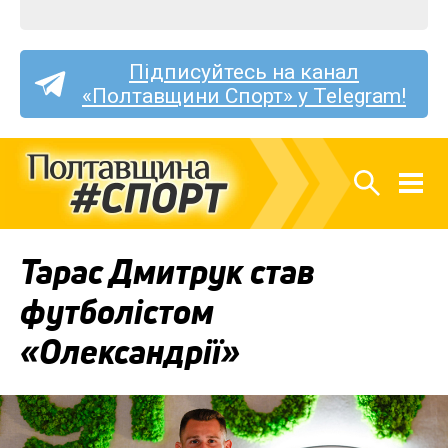
Підписуйтесь на канал
«Полтавщини Спорт» у Telegram!
Тарас Дмитрук став
футболістом
«Олександрії»