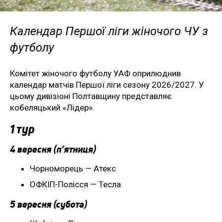
Календар Першої ліги жіночого ЧУ з
футболу
Комітет жіночого футболу УАФ оприлюднив
календар матчів Першої ліги сезону 2026/2027. У
цьому дивізіоні Полтавщину представляє
кобеляцький «Лідер».
1 тур
4 вересня (п’ятниця)
Чорноморець — Атекс
ОФКІП-Полісся — Тесла
5 вересня (субота)