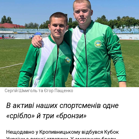
Сергій Шмиголь та Єгор Пащенко
В активі наших спортсменів одне
«срібло» й три «бронзи»
Нещодавно у Кропивницькому відбувся Кубок
України з легкої атлетики. У змаганнях брали