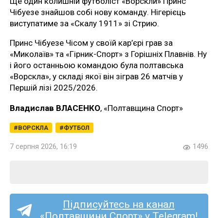
Ще один колишній футболіст «Ворскли» Принс
Чібуезе знайшов собі нову команду. Нігерієць
виступатиме за «Скалу 1911» зі Стрию.
Принс Чібуезе Чісом у своїй кар’єрі грав за
«Миколаїв» та «Гірник-Спорт» з Горішніх Плавнів. Ну
і його останньою командою була полтавська
«Ворскла», у складі якої він зіграв 26 матчів у
Першій лізі 2025/2026.
Владислав ВЛАСЕНКО
, «Полтавщина Спорт»
ВОРСКЛА
ФУТБОЛ
7 серпня 2026, 16:19
1496
Підписуйтесь на канал
«Полтавщини Спорт» у Telegram!