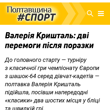
Валерія Кришталь: дві
перемоги після поразки
До головного старту — турніру
з класичної гри чемпіонату Європи
з шашок-64 серед дівчат-кадетів —
полтавка Валерія Кришталь
підійшла, посівши напередодні
«класики» два шостих місця у бліці
та швидкій грі.