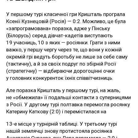
У першому турі класичної гри Кришталь програла
Ксенії Кузнецовій (Росія) — 0:2. Можливо, це була
«запрограмована» поразка, адже у Пінську
(Білорусь) серед дівчат-кадетів виступають
19 учасниць, 10 з яких — росіянки. Грати з ними
важко, у першу чергу через те, що вони у кожній
окремій грі ведуть боротьбу не лише за себе саму
(тактичну), а й за своїх подруг по збірній Росії
(стратегічну) — відбираючи дорогоцінні очки
у головних конкуренток їхніх співвітчизниць.
Але поразка Кришталь у першому турі, на жаль,
не «обмежила» її подальші контакти з суперницями
з Росії. У другому турі полтавка перемогла росянку
Катерину Каткову (2:0) і перемістилася на
13-е місце у турнірній таблиці. У третьому турі
нашій землячці знову протистояла росіянка
Анастасія Сураєва, яку Лєра перемогла — 2:0 і