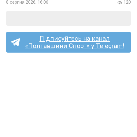
8 серпня 2026, 16:06
120
Підписуйтесь на канал
«Полтавщини Спорт» у Telegram!
Тарас Дмитрук став
футболістом
«Олександрії»