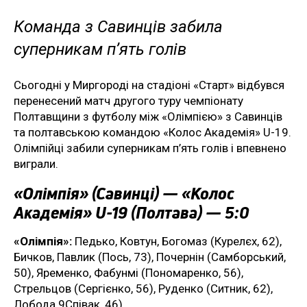
Команда з Савинців забила
суперникам п’ять голів
Сьогодні у Миргороді на стадіоні «Старт» відбувся
перенесений матч другого туру чемпіонату
Полтавщини з футболу між «Олімпією» з Савинців
та полтавською командою «Колос Академія» U-19.
Олімпійці забили суперникам п’ять голів і впевнено
виграли.
«Олімпія» (Савинці) — «Колос
Академія» U-19 (Полтава) — 5:0
«Олімпія»:
Педько, Ковтун, Богомаз (Курелєх, 62),
Бичков, Павлик (Пось, 73), Почернін (Самборський,
50), Яременко, Фабунмі (Пономаренко, 56),
Стрельцов (Сергієнко, 56), Руденко (Ситник, 62),
Лобода 9Співак, 46).