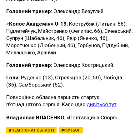
Головний тренер:
Олександр Безуглий.
«Колос Академія» U-19:
Кострубяк (Литвин, 66),
Підлетейчук, Майстренко (Фелипас, 66), Січевський,
Супрун (Шабельник, 46), Явір (Яненко, 46),
Моротченко (Любенний, 46), Горбунов, Піддубний,
Мелащенко, Аранчій.
Головний тренер:
Олександр Кострицький.
Голи:
Руденко (13), Стрельцов (20, 50), Лобода
(36), Самборський (52).
Повноцінно обласна першість стартує
п’ятнадцятого серпня. Календар
дивіться тут
Владислав ВЛАСЕНКО
, «Полтавщина Спорт»
ЧЕМПІОНАТ ОБЛАСТІ
ФУТБОЛ