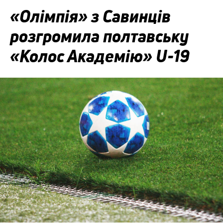
«Олімпія» з Савинців
розгромила полтавську
«Колос Академію» U-19