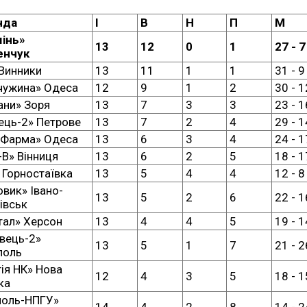
нда
I
В
Н
П
М
інь»
13
12
0
1
27 - 7
енчук
 Винники
13
11
1
1
31 - 9
ужина» Одеса
12
9
1
2
30 - 1
ани» Зоря
13
7
3
3
23 - 1
лець-2» Петрове
13
7
2
4
29 - 1
 Фарма» Одеса
13
6
3
4
24 - 1
-В» Вінниця
13
6
2
5
18 - 1
 Горностаївка
13
5
4
4
12 - 8
овик» Івано-
13
5
2
6
22 - 1
івськ
тал» Херсон
13
4
4
5
19 - 1
івець-2»
13
5
1
7
21 - 2
поль
гія НК» Нова
12
4
3
5
18 - 1
ка
поль-НПГУ»
14
4
2
8
14 - 2