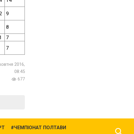
2
9
8
1
7
7
жовтня 2016,
08:45
677
РТ
ЧЕМПІОНАТ ПОЛТАВИ