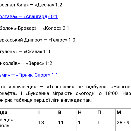
рсенал-Київ» — «Десна» 1:2
олтава» — «Авангард» 0:1
болонь-Бровар» — «Колос» 2:1
еркаський Дніпро» — «Геліос» 1:0
нгулець» — «Скала» 1:0
иколаїв» — «Верес» 1:2
уми» — «Гірник-Спорт» 1:1
тч «Іллічівець» — «Тернопіль» не відбувся. «Нафтов
рнафта» і «Буковина зіграють сьогодні о 18:00. Нар
рнірна таблиця першої ліги виглядає так:
нда
I
В
Н
П
М
івець»
13
11
1
1
28 - 9
поль