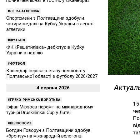
почне чемпіонат в гостях у «Жайвора»
ЛЕГКА АТЛЕТИКА
Спортсмени з Полтавщини здобули
чотири медалі на Кубку України з легкої
атлетики
ФУТБОЛ
ФК «Решетилівка» дебютує в Кубку
України в неділю
ФУТБОЛ
Календар першого етапу чемпіонату
Полтавської області з футболу 2026/2027
Актуаль
4 серпня 2026
ГРЕКО-РИМСЬКА БОРОТЬБА
15
Ірфан Мірзоєв переміг на міжнародному
че
турнірі Druskininkai Cup у Литві
По
ВЕЛОСПОРТ
ві
Богдан Говорун з Полтавщини здобув
та
«бронзу» на міжнародній велогонці