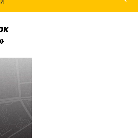
НИ
юк
»