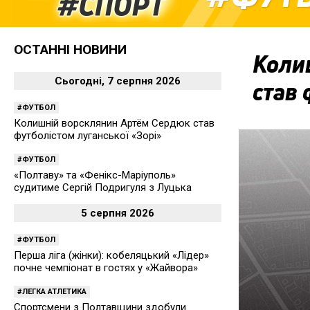
ОСТАННІ НОВИНИ
Коли
Сьогодні, 7 серпня 2026
став 
ФУТБОЛ
Колишній ворсклянин Артём Сердюк став
футболістом луганської «Зорі»
ФУТБОЛ
«Полтаву» та «Фенікс-Маріуполь»
судитиме Сергій Подригуля з Луцька
5 серпня 2026
ФУТБОЛ
Перша ліга (жінки): кобеляцький «Лідер»
почне чемпіонат в гостях у «Жайвора»
ЛЕГКА АТЛЕТИКА
Спортсмени з Полтавщини здобули