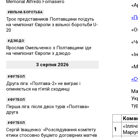
Memorial Alfredo Fornasiero
«А
ВІЛЬНА БОРОТЬБА
«П
Троє представників Полтавщини поїдуть
на чемпіонат Європи з вільної боротьби U-
«О
20
«Ч
ДЗЮДО
Ярослав Омельченко з Полтавщини їде
на чемпіонат Європи з дзюдо
«І
3 серпня 2026
«М
ФУТБОЛ
«С
Друга ліга: «Полтава-2» не виграє і
опиняється на п’ятій сходинці
Ма
Ук
ФУТБОЛ
ту
Перша ліга: після двох турів «Полтава»
друга
Кома
ФУТБОЛ
«Ілліч
1
Сергій Іващенко: «Розслідування комітету
Маріу
етики стосовно буцімто договірних матчів