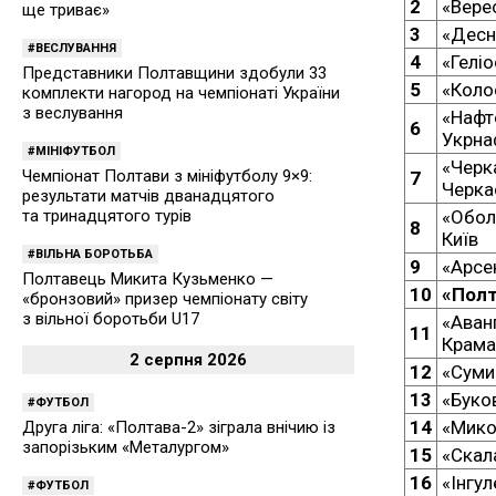
2
«Вере
ще триває»
3
«Десн
ВЕСЛУВАННЯ
4
«Геліо
Представники Полтавщини здобули 33
5
«Коло
комплекти нагород на чемпіонаті України
з веслування
«Нафт
6
Укрна
МІНІФУТБОЛ
«Черк
Чемпіонат Полтави з мініфутболу 9×9:
7
Черка
результати матчів дванадцятого
«Обол
та тринадцятого турів
8
Київ
ВІЛЬНА БОРОТЬБА
9
«Арсе
Полтавець Микита Кузьменко —
10
«Полт
«бронзовий» призер чемпіонату світу
з вільної боротьби U17
«Аван
11
Крама
2 серпня 2026
12
«Суми
13
«Буко
ФУТБОЛ
14
«Мико
Друга ліга: «Полтава-2» зіграла внічию із
запорізьким «Металургом»
15
«Скал
16
«Інгу
ФУТБОЛ