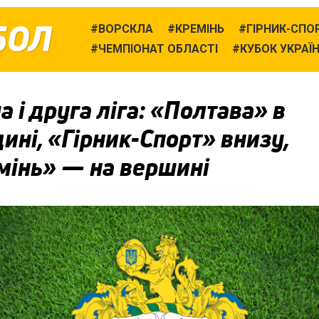
БОЛ
ВОРСКЛА
КРЕМІНЬ
ГІРНИК-СПО
ЧЕМПІОНАТ ОБЛАСТІ
КУБОК УКРАЇ
 і друга ліга: «Полтава» в
ині, «Гірник-Спорт» внизу,
мінь» — на вершині