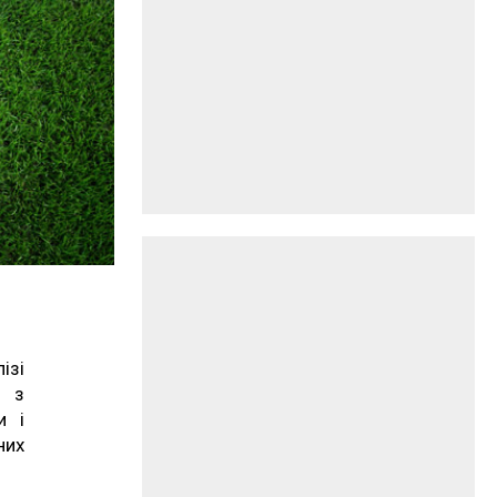
ізі
и з
и і
них