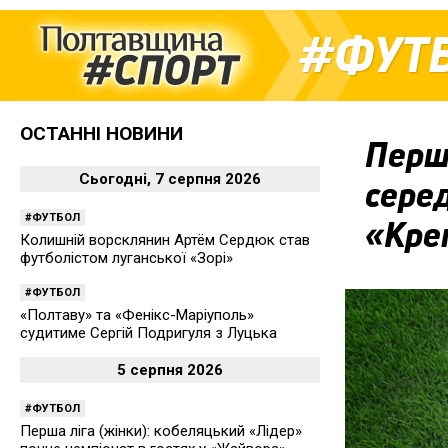
ФУТ
ОСТАННІ НОВИНИ
Перша
Сьогодні, 7 серпня 2026
серед
ФУТБОЛ
«Кре
Колишній ворсклянин Артём Сердюк став
футболістом луганської «Зорі»
ФУТБОЛ
«Полтаву» та «Фенікс-Маріуполь»
судитиме Сергій Подригуля з Луцька
5 серпня 2026
ФУТБОЛ
Перша ліга (жінки): кобеляцький «Лідер»