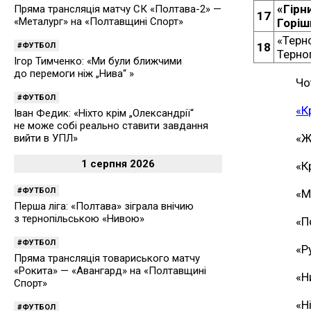
«Гірн
Пряма трансляція матчу СК «Полтава-2» —
17
«Металург» на «Полтавщині Спорт»
Горіш
«Терн
18
ФУТБОЛ
Терно
Ігор Тимченко: «Ми були ближчими
до перемоги ніж „Нива“ »
Чо
ФУТБОЛ
«К
Іван Федик: «Ніхто крім „Олександрії“
не може собі реально ставити завдання
«Ж
вийти в УПЛ»
1 серпня 2026
«К
ФУТБОЛ
«М
Перша ліга: «Полтава» зіграла внічию
з тернопільською «Нивою»
«П
ФУТБОЛ
«Р
Пряма трансляція товариського матчу
«Рокита» — «Авангард» на «Полтавщині
«Н
Спорт»
«Н
ФУТБОЛ