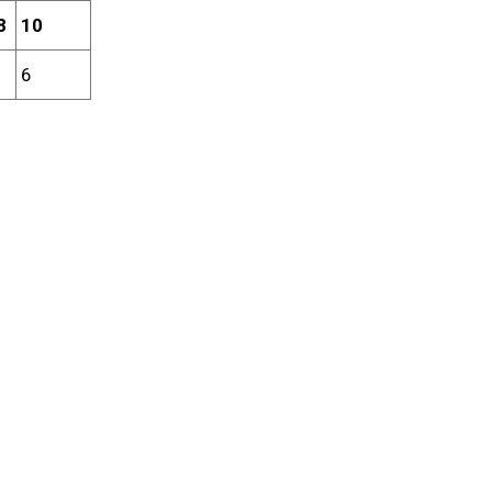
8
10
6