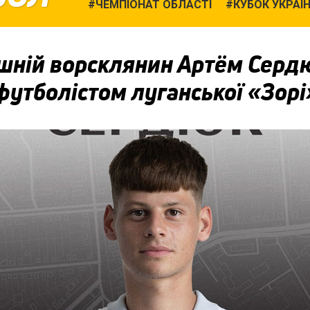
ЧЕМПІОНАТ ОБЛАСТІ
КУБОК УКРАЇ
шній ворсклянин Артём Серд
футболістом луганської «Зорі