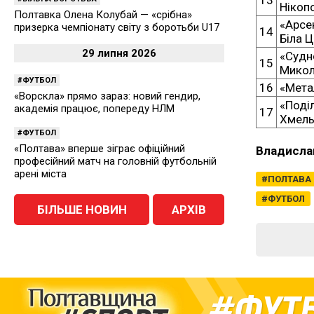
Нікоп
Полтавка Олена Колубай — «срібна»
«Арсе
призерка чемпіонату світу з боротьби U17
14
Біла 
29 липня 2026
«Судн
15
Микол
ФУТБОЛ
16
«Мета
«Ворскла» прямо зараз: новий гендир,
«Поді
академія працює, попереду НЛМ
17
Хмель
ФУТБОЛ
«Полтава» вперше зіграє офіційний
Владисла
професійний матч на головній футбольній
арені міста
ПОЛТАВА
ФУТБОЛ
БІЛЬШЕ НОВИН
АРХІВ
ФУТ