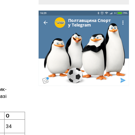
ик-
азі
О
34