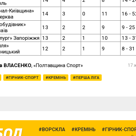
оль
нал-Київщина»
14
3
0
11
16 - 5
Церква
обудівник»
13
2
2
9
9 - 25
аїв
лург» Запоріжжя
13
2
1
10
13 - 3
лля»
12
2
1
9
8 - 31
ницький
в ВЛАСЕНКО
, «Полтавщина Спорт»
17 
ГІРНИК-СПОРТ
КРЕМІНЬ
ПЕРША ЛІГА
БОЛ
ВОРСКЛА
КРЕМІНЬ
ГІРНИК-СПО