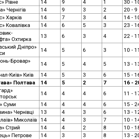
с» Рівне
14
9
4
1
30 - 1
а» Чернігів
14
9
3
2
20 - 9
с» Харків
14
7
3
4
14 - 1
с» Ковалівка
14
6
5
3
23 - 1
овик-
13
6
3
4
22 - 1
фта» Охтирка
аський Дніпро»
14
5
6
3
10 - 1
си
онь-Бровар»
14
5
4
5
13 - 1
нал-Київ» Київ
14
5
3
6
15 - 1
ава» Полтава
14
5
2
7
16 - 2
гард»
14
4
4
6
11 - 1
торськ
» Суми
14
4
4
6
15 - 2
вина» Чернівці
13
4
3
6
13 - 1
лаїв» Миколаїв
14
4
3
7
10 - 1
а» Стрий
14
4
2
8
10 - 1
лець» Петрове
14
3
3
8
13 - 2