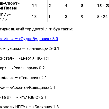
ик-Спорт»
14
2
4
8
13 - 2
ні Плавні
опіль»
13
1
3
9
8 - 26
піль
тирнадцятий тур другої ліги був таким:
ремінь» — «Суднобудівник» 3:0
емчужина» — «Іллічівець-2» 3:1
ристал» — «Енергія НК» 1:1
ир» — «Реал Фарма» 0:2
оділля» — «Тепловик» 2:1
ух» — «Арсенал-Київщина» 5:1
ива В» — «Інгулець-2» 2:1
ікополь-НПГУ» — «Балкани» 1:3