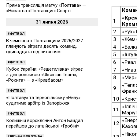
Пряма трансляція матчу «Полтава» —
Кома
«Нива» на «Полтавщині Спорт»
«Крем
1
31 липня 2026
Крем
2
«Рух»
ФУТБОЛ
3
«Жемч
В чемпіонаті Полтавщини 2026/2027
планують зіграти десять команд,
4
«Балк
одинадцята під питанням
5
«Інгу
6
«Реал
ФУТБОЛ
Кубок України: «Решетилівка» зіграє
7
«Нива
з дніпровською «Ukrainian Team»,
8
«Мир»
«Рокита» — з «Кривбасом»
«Тепл
9
Франк
ФУТБОЛ
«Полтаву» та тернопільську «Ниву»
10
«Крис
судитиме арбітр із Запоріжжя
«Ілліч
11
Маріу
ФУТБОЛ
«Енер
Колишній ворсклянин Антон Байдал
12
Кахов
перейшов до латвійської «Гробіні»
«Ніко
13
ВІЛЬНА БОРОТЬБА