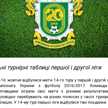
ні турнірні таблиці першої і другої ліги
-16 жовтня відбулися матчі 14-го туру у першій і другій л
мпіонату України з футболу 2016/2017. Команд
лтавщини зіграли свої матчі з різними результатам
дповідно перебувають на різних полюсах у своїх турнір
блицях. У 14-му турі першої ліги відбулися такі поєдинки: