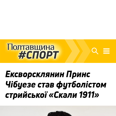
Ексворсклянин Принс
Чібуезе став футболістом
стрийської «Скали 1911»