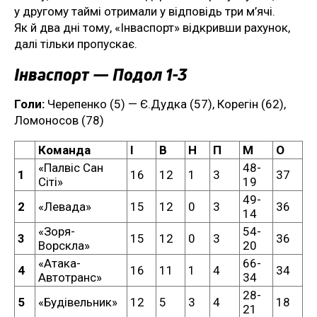
у другому таймі отримали у відповідь три м’ячі.
Як й два дні тому, «Інваспорт» відкривши рахунок,
далі тільки пропускає.
Інваспорт — Подол 1-3
Голи:
Черепенко (5) — Є.Дудка (57), Корегін (62),
Ломоносов (78)
Команда
І
В
Н
П
М
О
«Палвіс Сан
48-
1
16
12
1
3
37
Сіті»
19
49-
2
«Левада»
15
12
0
3
36
14
«Зоря-
54-
3
15
12
0
3
36
Ворскла»
20
«Атака-
66-
4
16
11
1
4
34
Автотранс»
34
28-
5
«Будівельник»
12
5
3
4
18
21