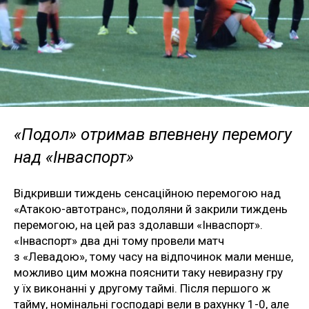
«Подол» отримав впевнену перемогу
над «Інваспорт»
Відкривши тиждень сенсаційною перемогою над
«Атакою-автотранс», подоляни й закрили тиждень
перемогою, на цей раз здолавши «Інваспорт».
«Інваспорт» два дні тому провели матч
з «Левадою», тому часу на відпочинок мали менше,
можливо цим можна пояснити таку невиразну гру
у їх виконанні у другому таймі. Після першого ж
тайму, номінальні господарі вели в рахунку 1-0, але