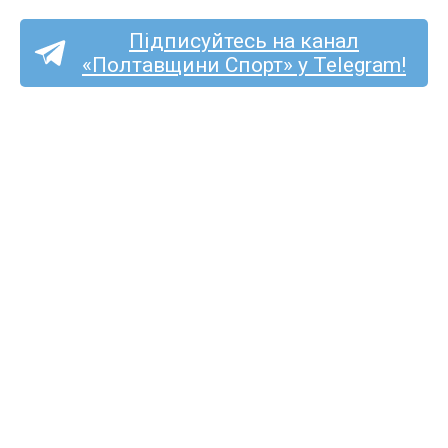
Підписуйтесь на канал
«Полтавщини Спорт» у Telegram!
Колишній ворсклянин
Артём Сердюк став
футболістом луганської
«Зорі»