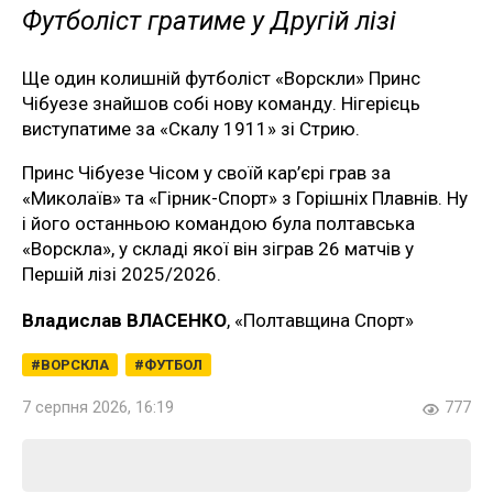
Футболіст гратиме у Другій лізі
Ще один колишній футболіст «Ворскли» Принс
Чібуезе знайшов собі нову команду. Нігерієць
виступатиме за «Скалу 1911» зі Стрию.
Принс Чібуезе Чісом у своїй кар’єрі грав за
«Миколаїв» та «Гірник-Спорт» з Горішніх Плавнів. Ну
і його останньою командою була полтавська
«Ворскла», у складі якої він зіграв 26 матчів у
Першій лізі 2025/2026.
Владислав ВЛАСЕНКО
, «Полтавщина Спорт»
ВОРСКЛА
ФУТБОЛ
7 серпня 2026, 16:19
777