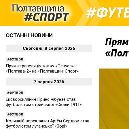
ФУТ
ОСТАННІ НОВИНИ
Прям
Сьогодні, 8 серпня 2026
«Пол
ФУТБОЛ
Пряма трансляція матчу «Пенуел» —
«Полтава-2» на «Полтавщині Спорт»
7 серпня 2026
ФУТБОЛ
Ексворсклянин Принс Чібуезе став
футболістом стрийської «Скали 1911»
ФУТБОЛ
Колишній ворсклянин Артём Сердюк став
футболістом луганської «Зорі»