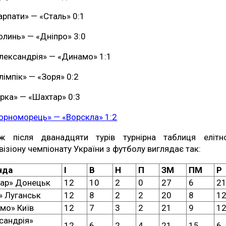
арпати» — «Сталь» 0:1
олинь» — «Дніпро» 3:0
лександрія» — «Динамо» 1:1
лімпік» — «Зоря» 0:2
ірка» — «Шахтар» 0:3
орноморець» — «Ворскла» 1:2
ж після дванадцяти турів турнірна таблиця елітн
візіону чемпіонату України з футболу виглядає так:
нда
І
В
Н
П
ЗМ
ПМ
Р
ар» Донецьк
12
10
2
0
27
6
2
» Луганськ
12
8
2
2
20
8
1
мо» Київ
12
7
3
2
21
9
1
сандрія»
12
6
2
4
21
15
6