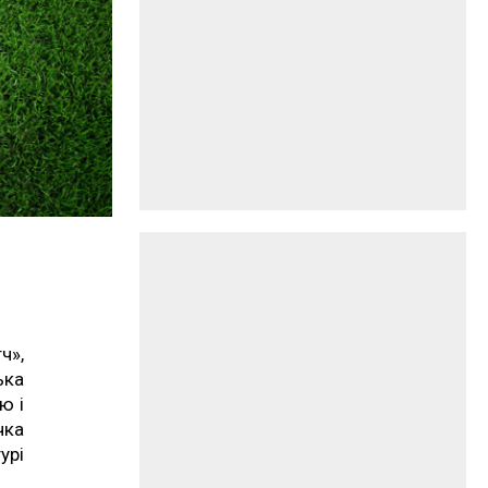
ч»,
ька
ю і
чка
урі