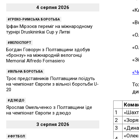
4 серпня 2026
«К
ГРЕКО-РИМСЬКА БОРОТЬБА
«В
Ірфан Мірзоєв переміг на міжнародному
турнірі Druskininkai Cup у Литві
«О
ВЕЛОСПОРТ
«О
Богдан Говорун з Полтавщини здобув
«бронзу» на міжнародній велогонці
«З
Memorial Alfredo Fornasiero
«Ч
ВІЛЬНА БОРОТЬБА
Троє представників Полтавщини поїдуть
То
на чемпіонат Європи з вільної боротьби U-
20
ди
ДЗЮДО
Кома
Ярослав Омельченко з Полтавщини їде
1
«Шахт
на чемпіонат Європи з дзюдо
2
«Зоря
3 серпня 2026
3
«Дина
«Олек
ФУТБОЛ
4