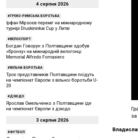
4 серпня 2026
ГРЕКО-РИМСЬКА БОРОТЬБА
Ірфан Мірзоєв переміг на міжнародному
турнірі Druskininkai Cup у Литві
ВЕЛОСПОРТ
Богдан Говорун з Полтавщини здобув
«бронзу» на міжнародній велогонці
Memorial Alfredo Fornasiero
ВІЛЬНА БОРОТЬБА
Троє представників Полтавщини поїдуть
на чемпіонат Європи з вільної боротьби U-
20
ДЗЮДО
Ярослав Омельченко з Полтавщини їде
Гр
на чемпіонат Європи з дзюдо
за
3 серпня 2026
Владисла
ФУТБОЛ