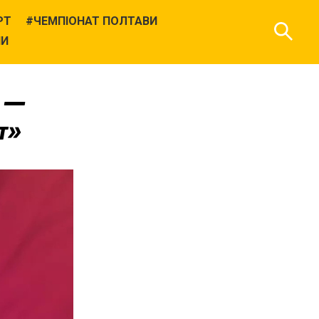
РТ
ЧЕМПІОНАТ ПОЛТАВИ
НИ
» —
т»