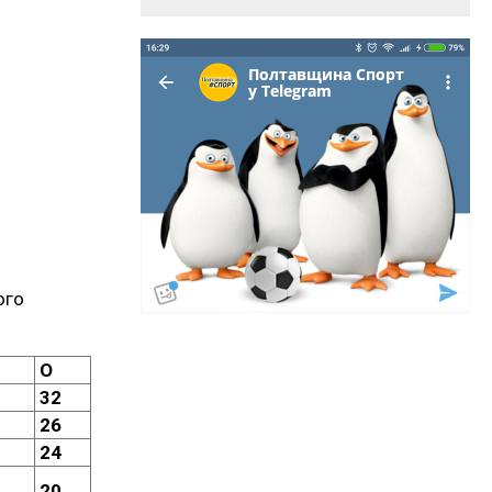
ого
О
1
32
2
26
2
24
20