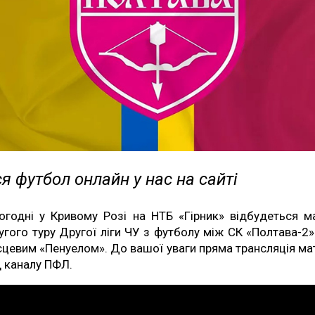
я футбол онлайн у нас на сайті
огодні у Кривому Розі на НТБ «Гірник» відбудеться м
угого туру Другої ліги ЧУ з футболу між СК «Полтава-2»
сцевим «Пенуелом». До вашої уваги пряма трансляція ма
д каналу ПФЛ.