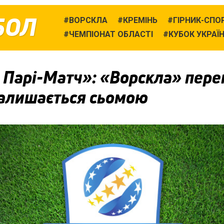
БОЛ
ВОРСКЛА
КРЕМІНЬ
ГІРНИК-СПО
ЧЕМПІОНАТ ОБЛАСТІ
КУБОК УКРАЇ
 Парі-Матч»: «Ворскла» пере
залишається сьомою