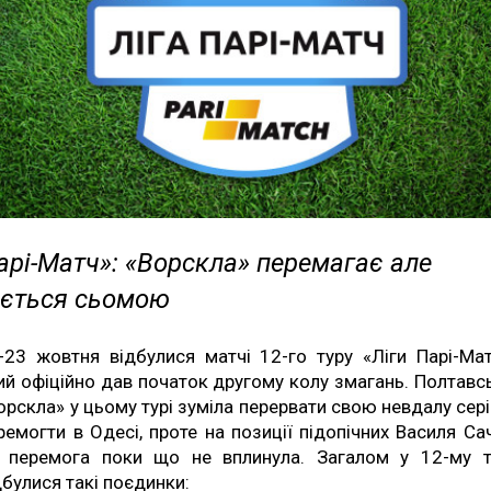
арі-Матч»: «Ворскла» перемагає але
ється сьомою
-23 жовтня відбулися матчі 12-го туру «Ліги Парі-Мат
ий офіційно дав початок другому колу змагань. Полтавс
орскла» у цьому турі зуміла перервати свою невдалу сері
ремогти в Одесі, проте на позиції підопічних Василя Са
 перемога поки що не вплинула. Загалом у 12-му т
дбулися такі поєдинки: