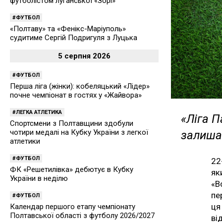
футболістом луганської «Зорі»
ФУТБОЛ
«Полтаву» та «Фенікс-Маріуполь»
судитиме Сергій Подригуля з Луцька
5 серпня 2026
ФУТБОЛ
Перша ліга (жінки): кобеляцький «Лідер»
почне чемпіонат в гостях у «Жайвора»
ЛЕГКА АТЛЕТИКА
«Ліга П
Спортсмени з Полтавщини здобули
чотири медалі на Кубку України з легкої
залиша
атлетики
ФУТБОЛ
22
ФК «Решетилівка» дебютує в Кубку
як
України в неділю
«В
пе
ФУТБОЛ
ця
Календар першого етапу чемпіонату
Полтавської області з футболу 2026/2027
ві