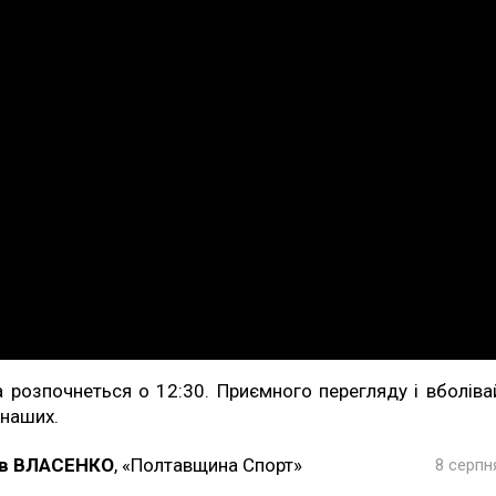
а розпочнеться о 12:30. Приємного перегляду і вболіва
 наших.
в ВЛАСЕНКО
, «Полтавщина Спорт»
8 серпн