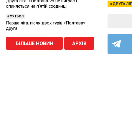
Друга ліга: «Полтава-2» не виграє і
ДРУГА ЛІ
опиняється на п’ятій сходинці
ФУТБОЛ
Перша ліга: після двох турів «Полтава»
друга
БІЛЬШЕ НОВИН
АРХІВ
ФУТ
ОСТАННІ НОВИНИ
Ексво
Сьогодні, 8 серпня 2026
футбо
ФУТБОЛ
Пряма трансляція матчу «Пенуел» —