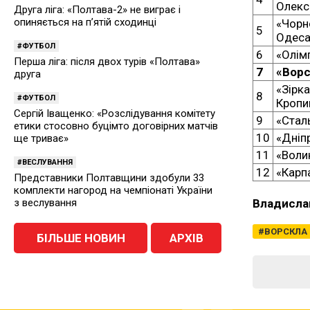
Олекс
Друга ліга: «Полтава-2» не виграє і
опиняється на п’ятій сходинці
«Чорн
5
Одес
ФУТБОЛ
6
«Олім
Перша ліга: після двох турів «Полтава»
7
«Ворс
друга
«Зірка
8
ФУТБОЛ
Кропи
Сергій Іващенко: «Розслідування комітету
9
«Стал
етики стосовно буцімто договірних матчів
10
«Дніп
ще триває»
11
«Воли
ВЕСЛУВАННЯ
12
«Карп
Представники Полтавщини здобули 33
комплекти нагород на чемпіонаті України
Владисла
з веслування
ВОРСКЛА
БІЛЬШЕ НОВИН
АРХІВ