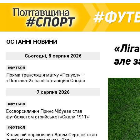
ФУТ
ОСТАННІ НОВИНИ
«Ліга
Сьогодні, 8 серпня 2026
але 
ФУТБОЛ
Пряма трансляція матчу «Пенуел» —
«Полтава-2» на «Полтавщині Спорт»
7 серпня 2026
ФУТБОЛ
Ексворсклянин Принс Чібуезе став
футболістом стрийської «Скали 1911»
ФУТБОЛ
Колишній ворсклянин Артём Сердюк став