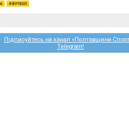
ГА
ФУТБОЛ
Підписуйтесь на канал «Полтавщини Спорт
Telegram!
БОЛ
ВОРСКЛА
КРЕМІНЬ
ГІРНИК-СПО
ЧЕМПІОНАТ ОБЛАСТІ
КУБОК УКРАЇ
рсклянин Принс Чібуезе став
лістом стрийської «Скали 19