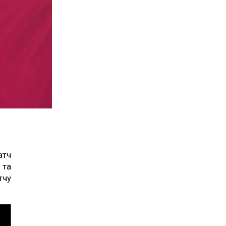
атч
 та
тчу