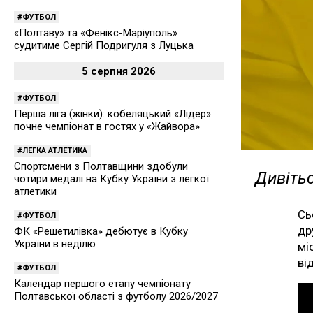
ФУТБОЛ
«Полтаву» та «Фенікс-Маріуполь»
судитиме Сергій Подригуля з Луцька
5 серпня 2026
ФУТБОЛ
Перша ліга (жінки): кобеляцький «Лідер»
почне чемпіонат в гостях у «Жайвора»
ЛЕГКА АТЛЕТИКА
Спортсмени з Полтавщини здобули
Дивітьс
чотири медалі на Кубку України з легкої
атлетики
Сь
ФУТБОЛ
др
ФК «Решетилівка» дебютує в Кубку
України в неділю
мі
ві
ФУТБОЛ
Календар першого етапу чемпіонату
Полтавської області з футболу 2026/2027