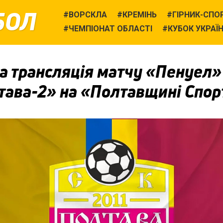
БОЛ
ВОРСКЛА
КРЕМІНЬ
ГІРНИК-СПО
ЧЕМПІОНАТ ОБЛАСТІ
КУБОК УКРАЇ
а трансляція матчу «Пенуел
тава-2» на «Полтавщині Спор