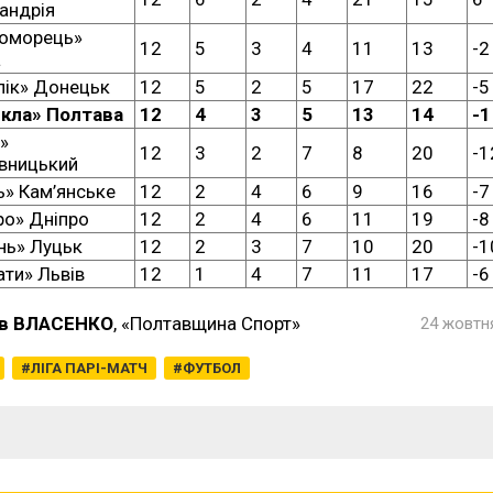
андрія
оморець»
12
5
3
4
11
13
-2
а
пік» Донецьк
12
5
2
5
17
22
-5
кла» Полтава
12
4
3
5
13
14
-1
»
12
3
2
7
8
20
-1
вницький
ь» Кам’янське
12
2
4
6
9
16
-7
ро» Дніпро
12
2
4
6
11
19
-8
нь» Луцьк
12
2
3
7
10
20
-1
ати» Львів
12
1
4
7
11
17
-6
в ВЛАСЕНКО
, «Полтавщина Спорт»
24 жовтня
ЛІГА ПАРІ-МАТЧ
ФУТБОЛ