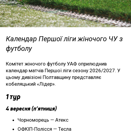
Календар Першої ліги жіночого ЧУ з
футболу
Комітет жіночого футболу УАФ оприлюднив
календар матчів Першої ліги сезону 2026/2027. У
цьому дивізіоні Полтавщину представляє
кобеляцький «Лідер».
1 тур
4 вересня (п’ятниця)
Чорноморець — Атекс
ОФКІП-Полісся — Тесла