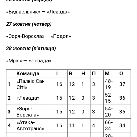
«Будівельник» — «Левада»
27 жовтня (четвер)
«Зоря-Ворскла» — «Подол»
28 жовтня (п’ятниця)
«Мрія» — «Левада»
Команда
І
В
Н
П
М
О
«Палвіс Сан
48-
1
16
12
1
3
37
Сіті»
19
52-
2
«Левада»
15
12
0
3
36
15
«Зоря-
54-
3
15
12
0
3
36
Ворскла»
20
«Атака-
66-
4
16
11
1
4
34
Автотранс»
34
28-