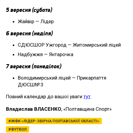
5 вересня (субота)
Жайвір — Лідер
6 вересня (неділя)
СДЮСШОР Ужгород — Житомирський ліцей
Надбужжя — Янтарочка
7 вересня (понеділок)
Володимирський ліцей — Прикарпаття
ДЮСШ№ 3
Повний календар до вашої уваги
тут
.
Владислав ВЛАСЕНКО
, «Полтавщина Спорт»
ЖФК «ЛІДЕР-ЗБІРНА ПОЛТАВСЬКОЇ ОБЛАСТІ»
ФУТБОЛ