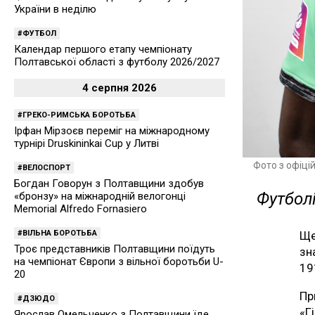
України в неділю
ФУТБОЛ
Календар першого етапу чемпіонату
Полтавської області з футболу 2026/2027
4 серпня 2026
ГРЕКО-РИМСЬКА БОРОТЬБА
Ірфан Мірзоєв переміг на міжнародному
турнірі Druskininkai Cup у Литві
Фото з офіці
ВЕЛОСПОРТ
Богдан Говорун з Полтавщини здобув
Футболі
«бронзу» на міжнародній велогонці
Memorial Alfredo Fornasiero
ВІЛЬНА БОРОТЬБА
Ще
Троє представників Полтавщини поїдуть
зн
на чемпіонат Європи з вільної боротьби U-
19
20
Пр
ДЗЮДО
«Г
Ярослав Омельченко з Полтавщини їде