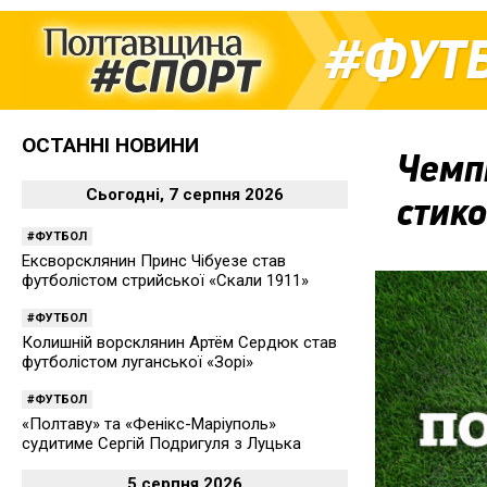
ФУТ
ОСТАННІ НОВИНИ
Чемп
Сьогодні, 7 серпня 2026
стико
ФУТБОЛ
Ексворсклянин Принс Чібуезе став
футболістом стрийської «Скали 1911»
ФУТБОЛ
Колишній ворсклянин Артём Сердюк став
футболістом луганської «Зорі»
ФУТБОЛ
«Полтаву» та «Фенікс-Маріуполь»
судитиме Сергій Подригуля з Луцька
5 серпня 2026