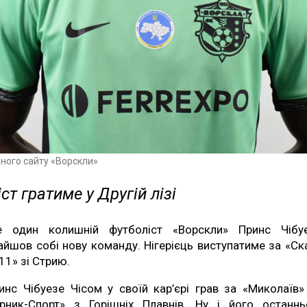
йного сайту «Ворскли»
ст гратиме у Другій лізі
 один колишній футболіст «Ворскли» Принс Чібу
айшов собі нову команду. Нігерієць виступатиме за «Ск
11» зі Стрию.
инс Чібуезе Чісом у своїй кар’єрі грав за «Миколаїв»
ірник-Спорт» з Горішніх Плавнів. Ну і його останн