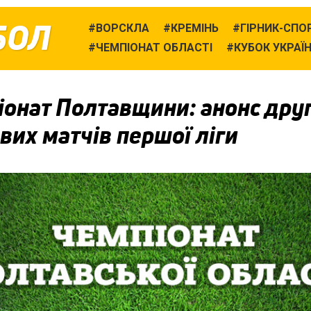
БОЛ
ВОРСКЛА
КРЕМІНЬ
ГІРНИК-СПО
ЧЕМПІОНАТ ОБЛАСТІ
КУБОК УКРАЇ
іонат Полтавщини: анонс дру
вих матчів першої ліги