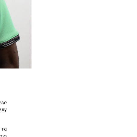
езе
алу
 та
ьою