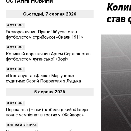
ОСТАННІ НОВИНИ
Коли
Сьогодні, 7 серпня 2026
став 
ФУТБОЛ
Ексворсклянин Принс Чібуезе став
футболістом стрийської «Скали 1911»
ФУТБОЛ
Колишній ворсклянин Артём Сердюк став
футболістом луганської «Зорі»
ФУТБОЛ
«Полтаву» та «Фенікс-Маріуполь»
судитиме Сергій Подригуля з Луцька
5 серпня 2026
ФУТБОЛ
Перша ліга (жінки): кобеляцький «Лідер»
почне чемпіонат в гостях у «Жайвора»
ЛЕГКА АТЛЕТИКА