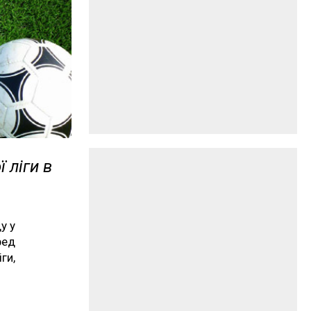
 ліги в
у у
ред
ги,