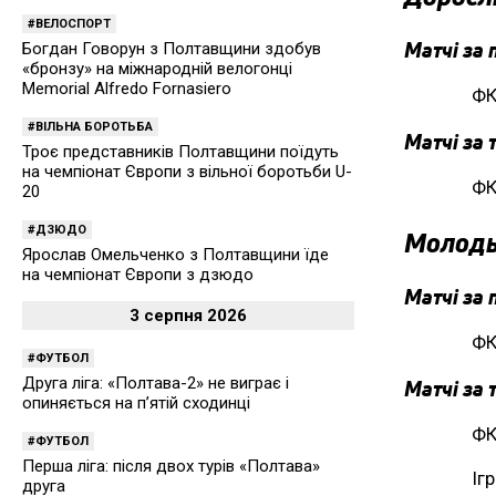
ВЕЛОСПОРТ
Матчі за 
Богдан Говорун з Полтавщини здобув
«бронзу» на міжнародній велогонці
Memorial Alfredo Fornasiero
ФК
ВІЛЬНА БОРОТЬБА
Матчі за 
Троє представників Полтавщини поїдуть
на чемпіонат Європи з вільної боротьби U-
ФК
20
ДЗЮДО
Молод
Ярослав Омельченко з Полтавщини їде
на чемпіонат Європи з дзюдо
Матчі за 
3 серпня 2026
ФК
ФУТБОЛ
Друга ліга: «Полтава-2» не виграє і
Матчі за 
опиняється на п’ятій сходинці
ФК
ФУТБОЛ
Перша ліга: після двох турів «Полтава»
Іг
друга