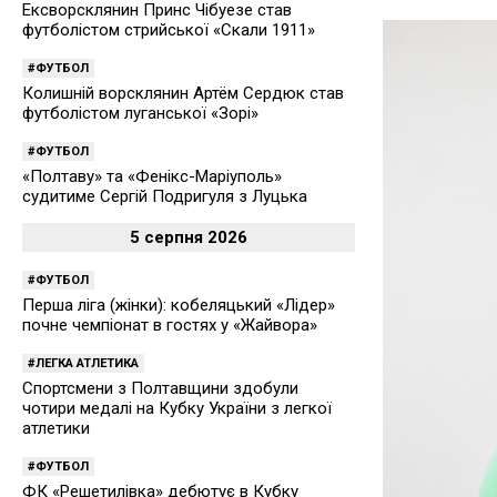
Ексворсклянин Принс Чібуезе став
футболістом стрийської «Скали 1911»
ФУТБОЛ
Колишній ворсклянин Артём Сердюк став
футболістом луганської «Зорі»
ФУТБОЛ
«Полтаву» та «Фенікс-Маріуполь»
судитиме Сергій Подригуля з Луцька
5 серпня 2026
ФУТБОЛ
Перша ліга (жінки): кобеляцький «Лідер»
почне чемпіонат в гостях у «Жайвора»
ЛЕГКА АТЛЕТИКА
Спортсмени з Полтавщини здобули
чотири медалі на Кубку України з легкої
атлетики
ФУТБОЛ
ФК «Решетилівка» дебютує в Кубку