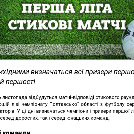
хідними визначаться всі призери першої
й першості
6 листопада відбудуться матчі-відповіді стикового раунд
ршій лізі чемпіонату Полтавської області з футболу се
аторів. У ці дні визначаться чемпіони і призери першої лі
 серед дорослих, так і серед юнацьких команд.
і команди