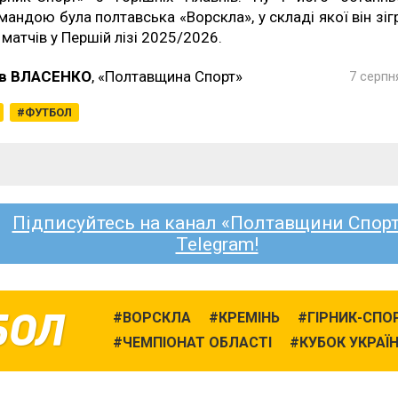
мандою була полтавська «Ворскла», у складі якої він зіг
 матчів у Першій лізі 2025/2026.
в ВЛАСЕНКО
, «Полтавщина Спорт»
7 серпн
ФУТБОЛ
Підписуйтесь на канал «Полтавщини Спорт
Telegram!
БОЛ
ВОРСКЛА
КРЕМІНЬ
ГІРНИК-СПО
ЧЕМПІОНАТ ОБЛАСТІ
КУБОК УКРАЇ