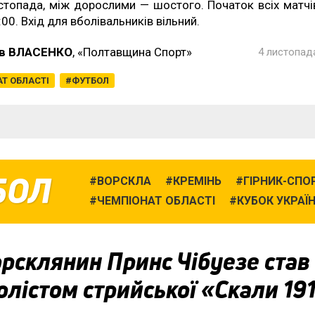
стопада, між дорослими — шостого. Початок всіх матчі
:00. Вхід для вболівальників вільний.
в ВЛАСЕНКО
, «Полтавщина Спорт»
4 листопада
Т ОБЛАСТІ
ФУТБОЛ
БОЛ
ВОРСКЛА
КРЕМІНЬ
ГІРНИК-СПО
ЧЕМПІОНАТ ОБЛАСТІ
КУБОК УКРАЇ
рсклянин Принс Чібуезе став
лістом стрийської «Скали 19