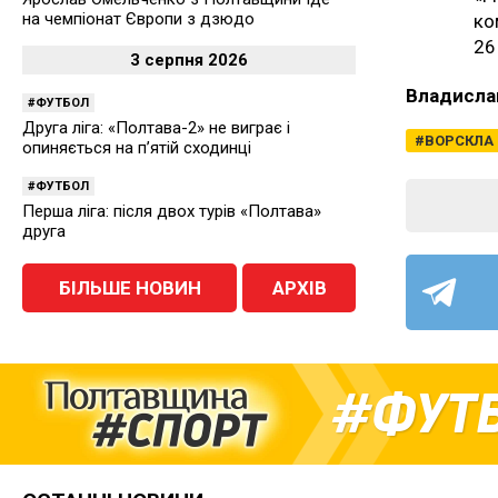
на чемпіонат Європи з дзюдо
ко
26
3 серпня 2026
Владисла
ФУТБОЛ
Друга ліга: «Полтава-2» не виграє і
ВОРСКЛА
опиняється на п’ятій сходинці
ФУТБОЛ
Перша ліга: після двох турів «Полтава»
друга
БІЛЬШЕ НОВИН
АРХІВ
ФУТ