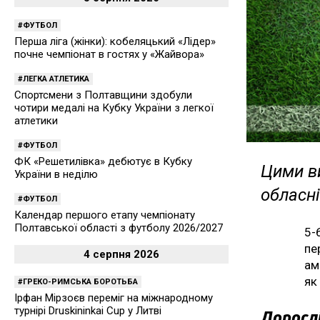
ФУТБОЛ
Перша ліга (жінки): кобеляцький «Лідер»
почне чемпіонат в гостях у «Жайвора»
ЛЕГКА АТЛЕТИКА
Спортсмени з Полтавщини здобули
чотири медалі на Кубку України з легкої
атлетики
ФУТБОЛ
ФК «Решетилівка» дебютує в Кубку
Цими ви
України в неділю
обласні
ФУТБОЛ
Календар першого етапу чемпіонату
Полтавської області з футболу 2026/2027
5-
пе
4 серпня 2026
ам
як
ГРЕКО-РИМСЬКА БОРОТЬБА
Ірфан Мірзоєв переміг на міжнародному
турнірі Druskininkai Cup у Литві
Доросл