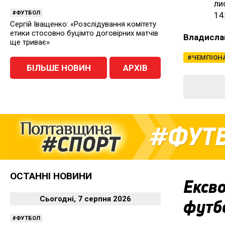
ли
ФУТБОЛ
14
Сергій Іващенко: «Розслідування комітету
етики стосовно буцімто договірних матчів
Владисла
ще триває»
ЧЕМПІОНА
БІЛЬШЕ НОВИН
АРХІВ
ФУТ
ОСТАННІ НОВИНИ
Ексво
Сьогодні, 7 серпня 2026
футбо
ФУТБОЛ