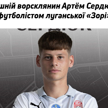
шній ворсклянин Артём Серд
футболістом луганської «Зорі