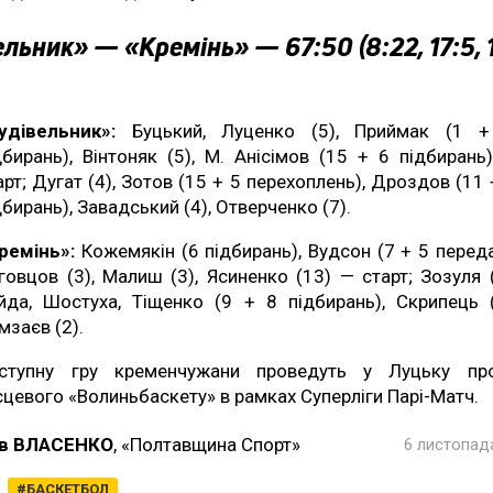
льник» — «Кремінь» — 67:50 (8:22, 17:5, 1
удівельник»:
Буцький, Луценко (5), Приймак (1 
дбирань), Вінтоняк (5), М. Анісімов (15 + 6 підбирань
арт; Дугат (4), Зотов (15 + 5 перехоплень), Дроздов (11 
дбирань), Завадський (4), Отверченко (7).
ремінь»:
Кожемякін (6 підбирань), Вудсон (7 + 5 переда
говцов (3), Малиш (3), Ясиненко (13) — старт; Зозуля (
йда, Шостуха, Тіщенко (9 + 8 підбирань), Скрипець (
мзаєв (2).
ступну гру кременчужани проведуть у Луцьку пр
сцевого «Волиньбаскету» в рамках Суперліги Парі-Матч.
в ВЛАСЕНКО
, «Полтавщина Спорт»
6 листопада
БАСКЕТБОЛ