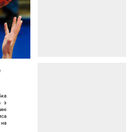
а
бка
в з
ні
иса
 на