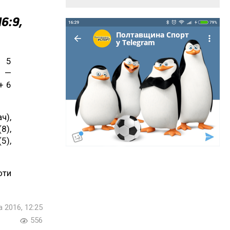
6:9,
+ 5
) —
+ 6
ч),
8),
5),
оти
 2016, 12:25
556