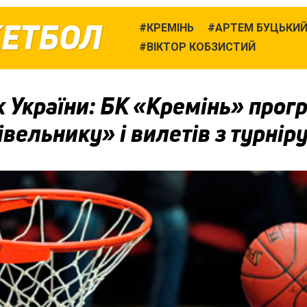
КЕТБОЛ
КРЕМІНЬ
АРТЕМ БУЦЬКИ
ВІКТОР КОБЗИСТИЙ
 України: БК «Кремінь» прог
вельнику» і вилетів з турнір