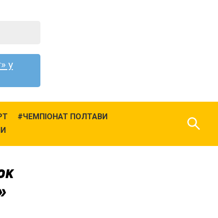
» у
РТ
ЧЕМПІОНАТ ПОЛТАВИ
НИ
юк
»