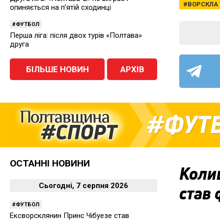
ВОРСКЛА
опиняється на п’ятій сходинці
ФУТБОЛ
Перша ліга: після двох турів «Полтава»
друга
БІЛЬШЕ НОВИН
АРХІВ
ФУТ
ОСТАННІ НОВИНИ
Коли
Сьогодні, 7 серпня 2026
став 
ФУТБОЛ
Ексворсклянин Принс Чібуезе став