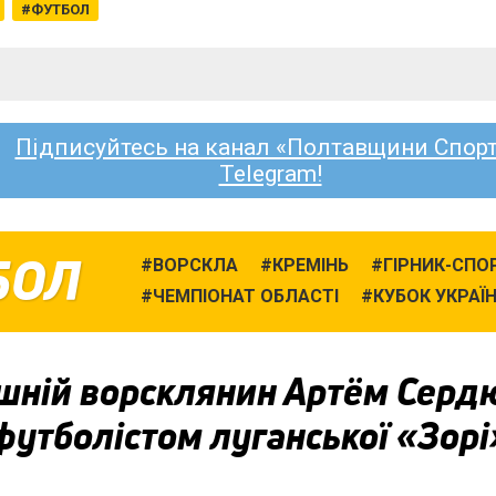
ФУТБОЛ
Підписуйтесь на канал «Полтавщини Спорт
Telegram!
БОЛ
ВОРСКЛА
КРЕМІНЬ
ГІРНИК-СПО
ЧЕМПІОНАТ ОБЛАСТІ
КУБОК УКРАЇ
шній ворсклянин Артём Серд
футболістом луганської «Зорі