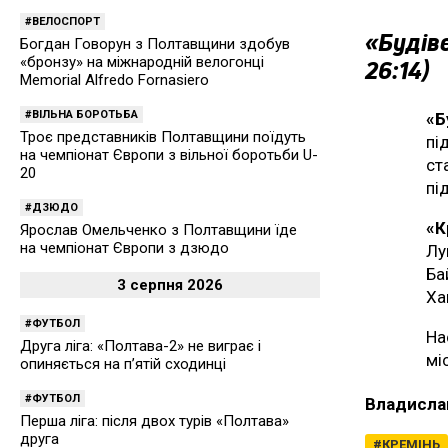
ВЕЛОСПОРТ
«Будіве
Богдан Говорун з Полтавщини здобув
«бронзу» на міжнародній велогонці
26:14)
Memorial Alfredo Fornasiero
ВІЛЬНА БОРОТЬБА
«Б
Троє представників Полтавщини поїдуть
пі
на чемпіонат Європи з вільної боротьби U-
ст
20
пі
ДЗЮДО
«К
Ярослав Омельченко з Полтавщини їде
на чемпіонат Європи з дзюдо
Лу
Ба
3 серпня 2026
Ха
ФУТБОЛ
На
Друга ліга: «Полтава-2» не виграє і
мі
опиняється на п’ятій сходинці
ФУТБОЛ
Владисла
Перша ліга: після двох турів «Полтава»
друга
КРЕМІНЬ