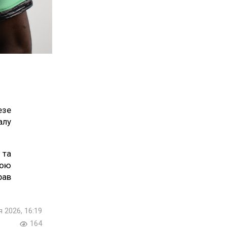
езе
алу
 та
ьою
рав
я 2026, 16:19
164