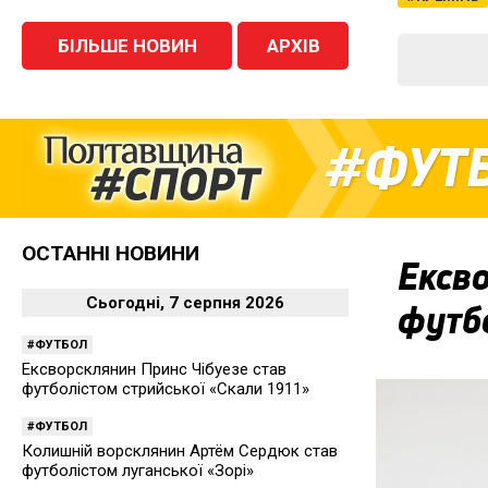
БІЛЬШЕ НОВИН
АРХІВ
ФУТ
ОСТАННІ НОВИНИ
Ексво
Сьогодні, 7 серпня 2026
футбо
ФУТБОЛ
Ексворсклянин Принс Чібуезе став
футболістом стрийської «Скали 1911»
ФУТБОЛ
Колишній ворсклянин Артём Сердюк став
футболістом луганської «Зорі»