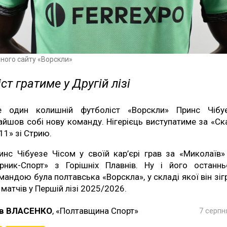
йного сайту «Ворскли»
ст гратиме у Другій лізі
 один колишній футболіст «Ворскли» Принс Чібу
айшов собі нову команду. Нігерієць виступатиме за «Ск
11» зі Стрию.
инс Чібуезе Чісом у своїй кар’єрі грав за «Миколаїв»
ірник-Спорт» з Горішніх Плавнів. Ну і його останн
мандою була полтавська «Ворскла», у складі якої він зіг
 матчів у Першій лізі 2025/2026.
в ВЛАСЕНКО
, «Полтавщина Спорт»
7 серпн