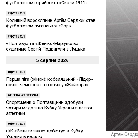
футболістом стрийської «Скали 1911»
ФУТБОЛ
Колишній ворсклянин Артём Сердюк став
футболістом луганської «Зорі»
ФУТБОЛ
«Полтаву» та «Фенікс-Маріуполь»
судитиме Сергій Подригуля з Луцька
5 серпня 2026
ФУТБОЛ
Перша ліга (жінки): кобеляцький «Лідер»
почне чемпіонат в гостях у «Жайвора»
ЛЕГКА АТЛЕТИКА
Спортсмени з Полтавщини здобули
чотири медалі на Кубку України з легкої
атлетики
ФУТБОЛ
ФК «Решетилівка» дебютує в Кубку
Артем Сердю
України в неділю