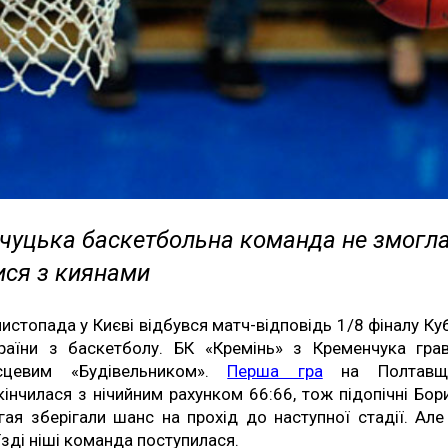
чуцька баскетбольна команда не змогл
ися з киянами
листопада у Києві відбувся матч-відповідь 1/8 фіналу Ку
раїни з баскетболу. БК «Кремінь» з Кременчука гра
сцевим «Будівельником».
Перша гра
на Полтавщи
кінчилася з нічийним рахунком 66:66, тож підопічні Бор
гая зберігали шанс на прохід до наступної стадії. Але
їзді ніші команда поступилася.