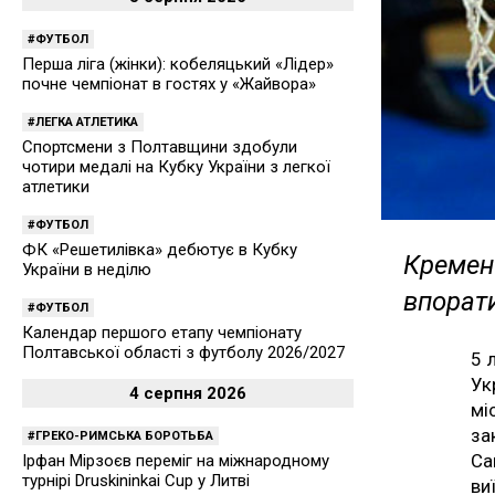
ФУТБОЛ
Перша ліга (жінки): кобеляцький «Лідер»
почне чемпіонат в гостях у «Жайвора»
ЛЕГКА АТЛЕТИКА
Спортсмени з Полтавщини здобули
чотири медалі на Кубку України з легкої
атлетики
ФУТБОЛ
ФК «Решетилівка» дебютує в Кубку
Кремен
України в неділю
впорат
ФУТБОЛ
Календар першого етапу чемпіонату
Полтавської області з футболу 2026/2027
5 
Ук
4 серпня 2026
мі
за
ГРЕКО-РИМСЬКА БОРОТЬБА
Са
Ірфан Мірзоєв переміг на міжнародному
турнірі Druskininkai Cup у Литві
ви