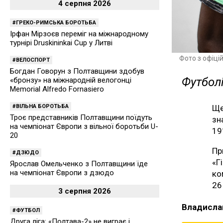
4 серпня 2026
ГРЕКО-РИМСЬКА БОРОТЬБА
Ірфан Мірзоєв переміг на міжнародному
турнірі Druskininkai Cup у Литві
Фото з офіці
ВЕЛОСПОРТ
Богдан Говорун з Полтавщини здобув
Футболі
«бронзу» на міжнародній велогонці
Memorial Alfredo Fornasiero
ВІЛЬНА БОРОТЬБА
Ще
Троє представників Полтавщини поїдуть
зн
на чемпіонат Європи з вільної боротьби U-
19
20
Пр
ДЗЮДО
«Г
Ярослав Омельченко з Полтавщини їде
на чемпіонат Європи з дзюдо
ко
26
3 серпня 2026
Владисла
ФУТБОЛ
Друга ліга: «Полтава-2» не виграє і