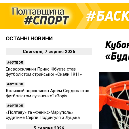
БАС
ОСТАННІ НОВИНИ
Кубок
Сьогодні, 7 серпня 2026
«Буді
ФУТБОЛ
Ексворсклянин Принс Чібуезе став
футболістом стрийської «Скали 1911»
ФУТБОЛ
Колишній ворсклянин Артём Сердюк став
футболістом луганської «Зорі»
ФУТБОЛ
«Полтаву» та «Фенікс-Маріуполь»
судитиме Сергій Подригуля з Луцька
5 серпня 2026