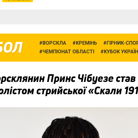
БОЛ
ВОРСКЛА
КРЕМІНЬ
ГІРНИК-СПО
ЧЕМПІОНАТ ОБЛАСТІ
КУБОК УКРАЇ
рсклянин Принс Чібуезе став
лістом стрийської «Скали 19