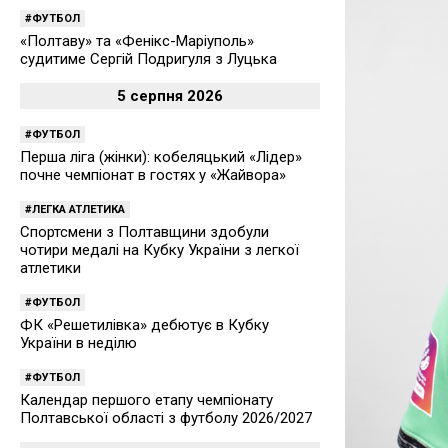
ФУТБОЛ
«Полтаву» та «Фенікс-Маріуполь»
судитиме Сергій Подригуля з Луцька
5 серпня 2026
ФУТБОЛ
Перша ліга (жінки): кобеляцький «Лідер»
почне чемпіонат в гостях у «Жайвора»
ЛЕГКА АТЛЕТИКА
Спортсмени з Полтавщини здобули
чотири медалі на Кубку України з легкої
атлетики
ФУТБОЛ
ФК «Решетилівка» дебютує в Кубку
України в неділю
ФУТБОЛ
Календар першого етапу чемпіонату
Полтавської області з футболу 2026/2027