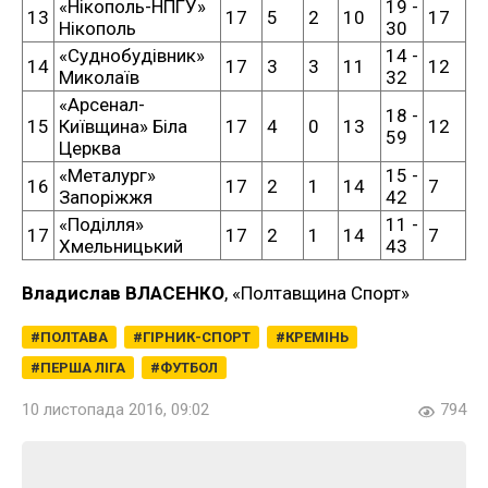
«Нікополь-НПГУ»
19 -
13
17
5
2
10
17
Нікополь
30
«Суднобудівник»
14 -
14
17
3
3
11
12
Миколаїв
32
«Арсенал-
18 -
15
Київщина» Біла
17
4
0
13
12
59
Церква
«Металург»
15 -
16
17
2
1
14
7
Запоріжжя
42
«Поділля»
11 -
17
17
2
1
14
7
Хмельницький
43
Владислав ВЛАСЕНКО
, «Полтавщина Спорт»
ПОЛТАВА
ГІРНИК-СПОРТ
КРЕМІНЬ
ПЕРША ЛІГА
ФУТБОЛ
10 листопада 2016, 09:02
794