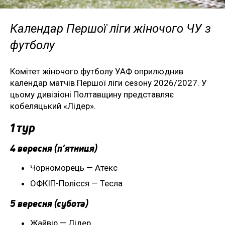
Календар Першої ліги жіночого ЧУ з
футболу
Комітет жіночого футболу УАФ оприлюднив
календар матчів Першої ліги сезону 2026/2027. У
цьому дивізіоні Полтавщину представляє
кобеляцький «Лідер».
1 тур
4 вересня (п’ятниця)
Чорноморець — Атекс
ОФКІП-Полісся — Тесла
5 вересня (субота)
Жайвір — Лідер