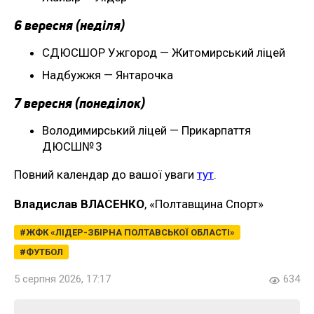
6 вересня (неділя)
СДЮСШОР Ужгород — Житомирський ліцей
Надбужжя — Янтарочка
7 вересня (понеділок)
Володимирський ліцей — Прикарпаття
ДЮСШ№ 3
Повний календар до вашої уваги
тут
.
Владислав ВЛАСЕНКО
, «Полтавщина Спорт»
ЖФК «ЛІДЕР-ЗБІРНА ПОЛТАВСЬКОЇ ОБЛАСТІ»
ФУТБОЛ
5 серпня 2026, 17:17
634