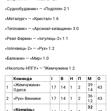
«Суднобудівник» — «Поділля» 2:1
«Металург» — «Кристал» 1:6
«Тепловик» — «Арсенал-київщина» 3:0
«Реал Фарма» — «Інгулець-2» 1:1
«Іллічівець-2» — «Рух» 1:2
«Балкани» — «Мир» 1:0
«Нікополь-НПГУ» — "Жемчужина 1:2
Команда
I
В
Н
П
М
О
«Жемчужина»
39 -
1
17
14
1
2
43
Одеса
14
36 -
2
«Рух» Винники
17
14
1
2
43
12
32
«Кремінь»