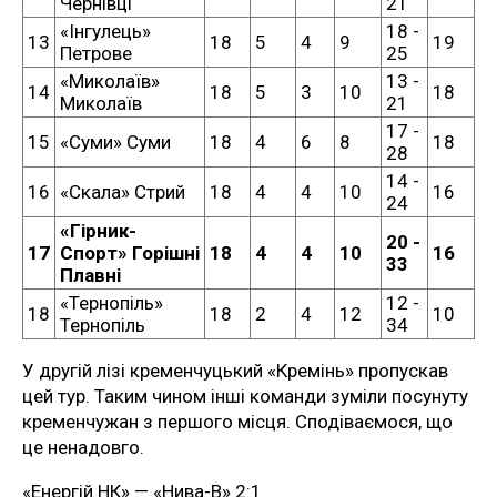
Чернівці
21
«Інгулець»
18 -
13
18
5
4
9
19
Петрове
25
«Миколаїв»
13 -
14
18
5
3
10
18
Миколаїв
21
17 -
15
«Суми» Суми
18
4
6
8
18
28
14 -
16
«Скала» Стрий
18
4
4
10
16
24
«Гірник-
20 -
17
Спорт» Горішні
18
4
4
10
16
33
Плавні
«Тернопіль»
12 -
18
18
2
4
12
10
Тернопіль
34
У другій лізі кременчуцький «Кремінь» пропускав
цей тур. Таким чином інші команди зуміли посунуту
кременчужан з першого місця. Сподіваємося, що
це ненадовго.
«Енергій НК» — «Нива-В» 2:1