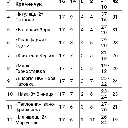
3
16
14
0
2
-
42
Кременчук
10
«Інгулець-2»
37 -
4
17
9
4
4
31
Петрове
16
27 -
5
«Балкани» Зоря
17
9
4
4
31
20
«Реал Фарма»
29 -
6
17
8
4
5
28
Одеса
20
31 -
7
«Кристал» Херсон
17
7
5
5
26
18
«Мир»
19 -
8
17
7
5
5
26
Горностаївка
12
«Енергія НК» Нова
25 -
9
17
7
3
7
24
Каховка
22
23 -
10
«Нива-В» Вінниця
17
7
2
8
23
24
«Тепловик» Івано-
27 -
11
17
6
3
8
21
Франківськ
20
«Іллічівець-2»
26 -
12
17
6
1
10
19
Маріуполь
34