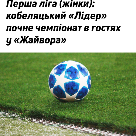
Перша ліга (жінки):
кобеляцький «Лідер»
почне чемпіонат в гостях
у «Жайвора»