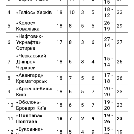
15
18 -
4
«Геліос» Харків
18
10
3
5
33
12
«Колос»
26 -
5
18
8
5
5
29
Ковалівка
19
«Нафтовик-
27 -
6
Укрнафта»
17
8
3
6
27
14
Охтирка
«Черкаський
15 -
7
Дніпро»
18
6
8
4
26
14
Черкаси
«Авангард»
17 -
8
18
7
5
6
26
Краматорськ
18
«Арсенал-Київ»
20 -
9
18
6
5
7
23
Київ
20
«Оболонь-
19 -
10
18
6
5
7
23
Бровар» Київ
20
«Полтава»
19 -
11
18
7
2
9
23
Полтава
26
«Буковина»
15 -
12
18
5
4
9
19