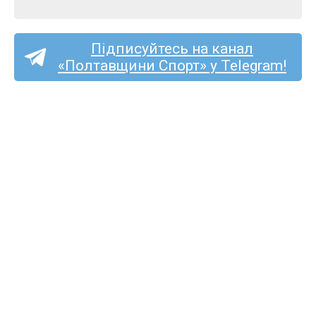
Підписуйтесь на канал
«Полтавщини Спорт» у Telegram!
Спортсмени з Полтавщини
здобули чотири медалі
на Кубку України з легкої
атлетики