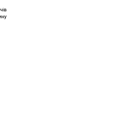
чів
ину