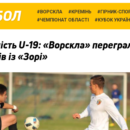
БОЛ
ВОРСКЛА
КРЕМІНЬ
ГІРНИК-СПО
ЧЕМПІОНАТ ОБЛАСТІ
КУБОК УКРАЇ
сть U-19: «Ворскла» перегра
в із «Зорі»