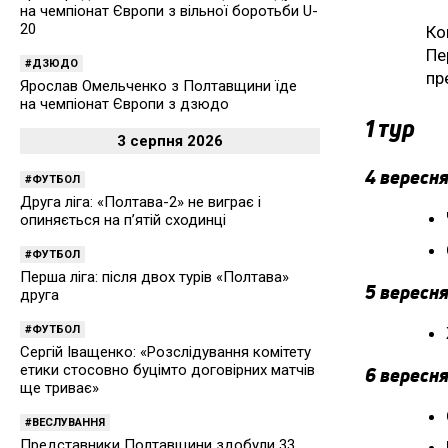
на чемпіонат Європи з вільної боротьби U-
20
Ко
Пе
ДЗЮДО
пр
Ярослав Омельченко з Полтавщини їде
на чемпіонат Європи з дзюдо
1 тур
3 серпня 2026
4 вересня
ФУТБОЛ
Друга ліга: «Полтава-2» не виграє і
опиняється на п’ятій сходинці
ФУТБОЛ
Перша ліга: після двох турів «Полтава»
5 вересня
друга
ФУТБОЛ
Сергій Іващенко: «Розслідування комітету
етики стосовно буцімто договірних матчів
6 вересня
ще триває»
ВЕСЛУВАННЯ
Представники Полтавщини здобули 33