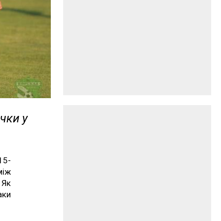
чки у
15-
між
 Як
аки