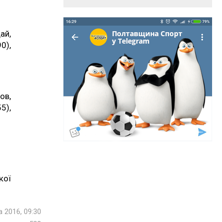
ай,
0),
ов,
5),
кої
 2016, 09:30