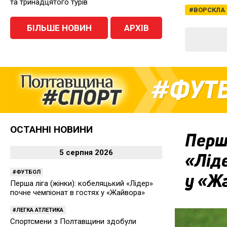
та тринадцятого турів
ВОРСКЛА
БІЛЬШЕ НОВИН
АРХІВ
ФУТ
ОСТАННІ НОВИНИ
Перша
5 серпня 2026
«Ліде
ФУТБОЛ
у «Ж
Перша ліга (жінки): кобеляцький «Лідер»
почне чемпіонат в гостях у «Жайвора»
ЛЕГКА АТЛЕТИКА
Спортсмени з Полтавщини здобули