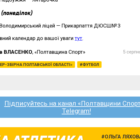
 (понеділок)
Володимирський ліцей — Прикарпаття ДЮСШ№ 3
вний календар до вашої уваги
тут
.
в ВЛАСЕНКО
, «Полтавщина Спорт»
5 серпн
ЕР-ЗБІРНА ПОЛТАВСЬКОЇ ОБЛАСТІ»
ФУТБОЛ
Підписуйтесь на канал «Полтавщини Спорт
Telegram!
ОЛЬГА ЛЯХОВ