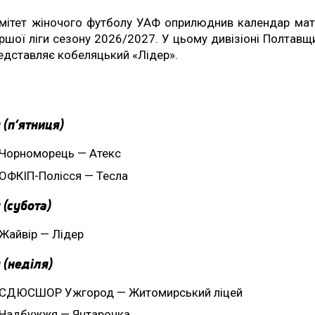
мітет жіночого футболу УАФ оприлюднив календар мат
ршої ліги сезону 2026/2027. У цьому дивізіоні Полтавщ
едставляє кобеляцький «Лідер».
 (п’ятниця)
Чорноморець — Атекс
ОФКІП-Полісся — Тесла
 (субота)
Жайвір — Лідер
 (неділя)
СДЮСШОР Ужгород — Житомирський ліцей
Надбужжя — Янтарочка