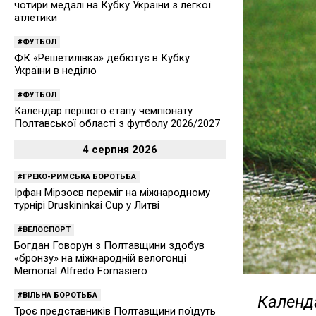
чотири медалі на Кубку України з легкої
атлетики
ФУТБОЛ
ФК «Решетилівка» дебютує в Кубку
України в неділю
ФУТБОЛ
Календар першого етапу чемпіонату
Полтавської області з футболу 2026/2027
4 серпня 2026
ГРЕКО-РИМСЬКА БОРОТЬБА
Ірфан Мірзоєв переміг на міжнародному
турнірі Druskininkai Cup у Литві
ВЕЛОСПОРТ
Богдан Говорун з Полтавщини здобув
«бронзу» на міжнародній велогонці
Memorial Alfredo Fornasiero
ВІЛЬНА БОРОТЬБА
Календа
Троє представників Полтавщини поїдуть