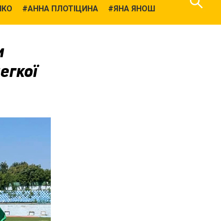
НКО
АННА ПЛОТІЦИНА
ЯНА ЯНОШ
и
егкої