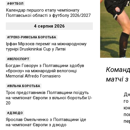
ФУТБОЛ
Календар першого етапу чемпіонату
Полтавської області з футболу 2026/2027
4 серпня 2026
ГРЕКО-РИМСЬКА БОРОТЬБА
Ірфан Мірзоєв переміг на міжнародному
турнірі Druskininkai Cup у Литві
ВЕЛОСПОРТ
Богдан Говорун з Полтавщини здобув
Команд
«бронзу» на міжнародній велогонці
Memorial Alfredo Fornasiero
матчі 
ВІЛЬНА БОРОТЬБА
Троє представників Полтавщини поїдуть
Дн
на чемпіонат Європи з вільної боротьби U-
го
20
юн
ДЗЮДО
по
Ярослав Омельченко з Полтавщини їде
пе
на чемпіонат Європи з дзюдо