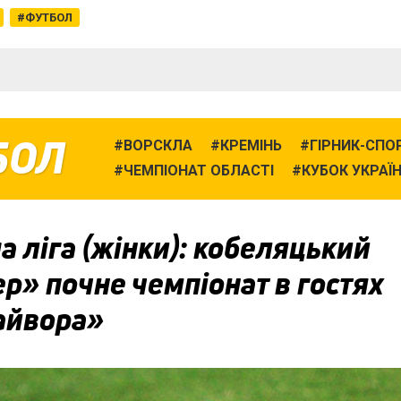
ФУТБОЛ
БОЛ
ВОРСКЛА
КРЕМІНЬ
ГІРНИК-СПО
ЧЕМПІОНАТ ОБЛАСТІ
КУБОК УКРАЇ
 ліга (жінки): кобеляцький
р» почне чемпіонат в гостях
айвора»