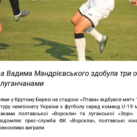
а Вадима Мандрієвського здобула три о
з луганчанами
ями у Крутому Березі на стадіоні «Лтава» відбувся матч 
 туру чемпіонату України з футболу серед команд U-19 
аками полтавської «Ворскли» та луганської «Зорі».
відомляє прес-служба ФК «Ворскла», полтавські юн
реконливо виграли.