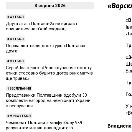
«Ворскл
3 серпня 2026
ФУТБОЛ
«В
Друга ліга: «Полтава-2» не виграє і
Ів
опиняється на п’ятій сходинці
Да
ФУТБОЛ
Тр
Перша ліга: після двох турів «Полтава»
друга
«З
ФУТБОЛ
Ша
Сергій Іващенко: «Розслідування комітету
Бр
етики стосовно буцімто договірних матчів
ще триває»
Тр
ВЕСЛУВАННЯ
Го
Представники Полтавщини здобули 33
комплекти нагород на чемпіонаті України
У 
з веслування
«В
МІНІФУТБОЛ
Чемпіонат Полтави з мініфутболу 9×9:
Владисла
результати матчів дванадцятого