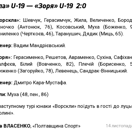
а» U-19 — «Зоря» U-19 2:0
орскла»:
Шевчук, Герасимчук, Жила, Величенко, Бород
аночко (Антонюк, 76), Косовський, Муха (Боженко, 9
ниленко (Черткоєв, 46), Таранушич, Дядик (Миць, 65).
енер:
Вадим Мандрієвський.
оря»:
Герасименко, Решетов, Авраменко, Сухіна, Сафіхан
лфєєв, Білий (Вовченко, 82), Плечій (Борисенко, 5
иженко (Загоруйко, 78), Левенець, Сандрак-Вінницький.
енер:
Дмитро Кара-Мустафа.
ли:
Муха (48, пен., 86)
наступному турі юнаки «Ворскли» поїдуть в гості до луць
олині».
в ВЛАСЕНКО
, «Полтавщина Спорт»
14 листопада