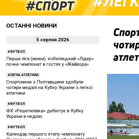
ЛЕГК
ОСТАННІ НОВИНИ
Спор
5 серпня 2026
чотир
ФУТБОЛ
атле
Перша ліга (жінки): кобеляцький «Лідер»
почне чемпіонат в гостях у «Жайвора»
ЛЕГКА АТЛЕТИКА
Спортсмени з Полтавщини здобули
чотири медалі на Кубку України з легкої
атлетики
ФУТБОЛ
ФК «Решетилівка» дебютує в Кубку
України в неділю
ФУТБОЛ
Календар першого етапу чемпіонату