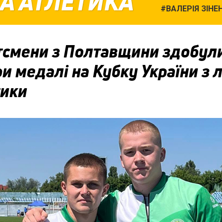
А АТЛЕТИКА
ВАЛЕРІЯ ЗІНЕ
тсмени з Полтавщини здобул
и медалі на Кубку України з л
тики