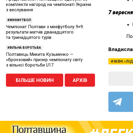
комплекти нагород на чемпіонаті України
з веслування
7 вересня
МІНІФУТБОЛ
Чемпіонат Полтави з мініфутболу 9×9:
результати матчів дванадцятого
По
та тринадцятого турів
ВІЛЬНА БОРОТЬБА
Владисла
Полтавець Микита Кузьменко —
«бронзовий» призер чемпіонату світу
ЖФК «ЛІД
з вільної боротьби U17
БІЛЬШЕ НОВИН
АРХІВ