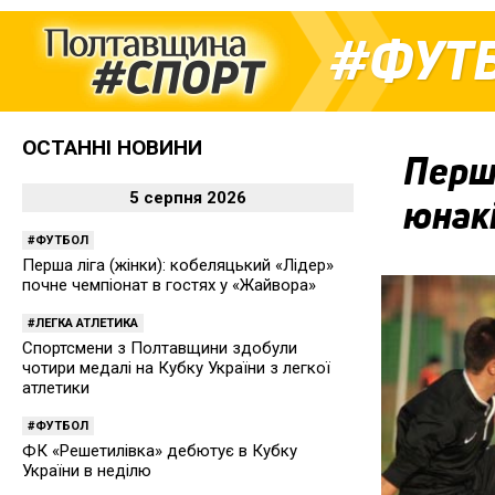
ФУТ
ОСТАННІ НОВИНИ
Перші
5 серпня 2026
юнакі
ФУТБОЛ
Перша ліга (жінки): кобеляцький «Лідер»
почне чемпіонат в гостях у «Жайвора»
ЛЕГКА АТЛЕТИКА
Спортсмени з Полтавщини здобули
чотири медалі на Кубку України з легкої
атлетики
ФУТБОЛ
ФК «Решетилівка» дебютує в Кубку
України в неділю