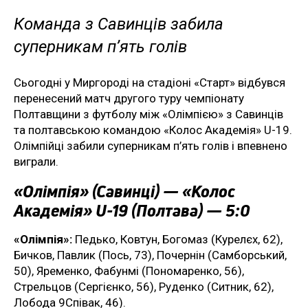
Команда з Савинців забила
суперникам п’ять голів
Сьогодні у Миргороді на стадіоні «Старт» відбувся
перенесений матч другого туру чемпіонату
Полтавщини з футболу між «Олімпією» з Савинців
та полтавською командою «Колос Академія» U-19.
Олімпійці забили суперникам п’ять голів і впевнено
виграли.
«Олімпія» (Савинці) — «Колос
Академія» U-19 (Полтава) — 5:0
«Олімпія»:
Педько, Ковтун, Богомаз (Курелєх, 62),
Бичков, Павлик (Пось, 73), Почернін (Самборський,
50), Яременко, Фабунмі (Пономаренко, 56),
Стрельцов (Сергієнко, 56), Руденко (Ситник, 62),
Лобода 9Співак, 46).