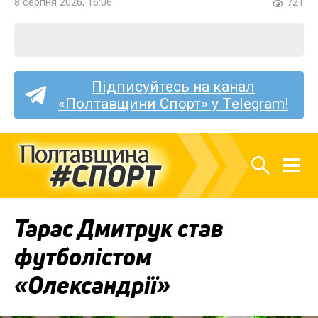
8 серпня 2026, 16:06
721
Підписуйтесь на канал
«Полтавщини Спорт» у Telegram!
Тарас Дмитрук став
футболістом
«Олександрії»