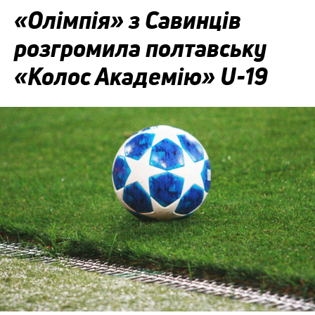
«Олімпія» з Савинців
розгромила полтавську
«Колос Академію» U-19