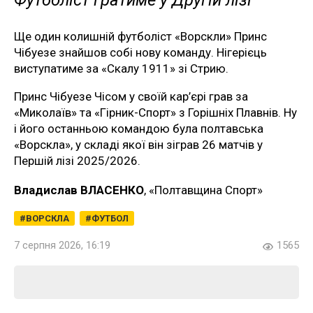
Футболіст гратиме у Другій лізі
Ще один колишній футболіст «Ворскли» Принс
Чібуезе знайшов собі нову команду. Нігерієць
виступатиме за «Скалу 1911» зі Стрию.
Принс Чібуезе Чісом у своїй кар’єрі грав за
«Миколаїв» та «Гірник-Спорт» з Горішніх Плавнів. Ну
і його останньою командою була полтавська
«Ворскла», у складі якої він зіграв 26 матчів у
Першій лізі 2025/2026.
Владислав ВЛАСЕНКО
, «Полтавщина Спорт»
ВОРСКЛА
ФУТБОЛ
7 серпня 2026, 16:19
1565