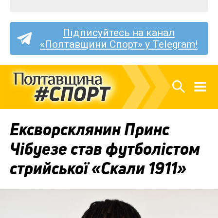
Підписуйтесь на канал
«Полтавщини Спорт» у Telegram!
Ексворсклянин Принс
Чібуезе став футболістом
стрийської «Скали 1911»