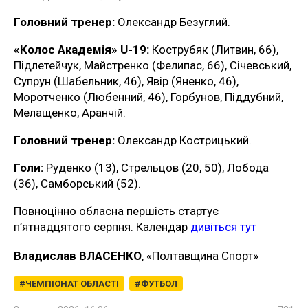
Головний тренер:
Олександр Безуглий.
«Колос Академія» U-19:
Кострубяк (Литвин, 66),
Підлетейчук, Майстренко (Фелипас, 66), Січевський,
Супрун (Шабельник, 46), Явір (Яненко, 46),
Моротченко (Любенний, 46), Горбунов, Піддубний,
Мелащенко, Аранчій.
Головний тренер:
Олександр Кострицький.
Голи:
Руденко (13), Стрельцов (20, 50), Лобода
(36), Самборський (52).
Повноцінно обласна першість стартує
п’ятнадцятого серпня. Календар
дивіться тут
Владислав ВЛАСЕНКО
, «Полтавщина Спорт»
ЧЕМПІОНАТ ОБЛАСТІ
ФУТБОЛ