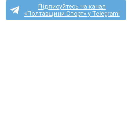
Підписуйтесь на канал
«Полтавщини Спорт» у Telegram!
Колишній ворсклянин
Артём Сердюк став
футболістом луганської
«Зорі»