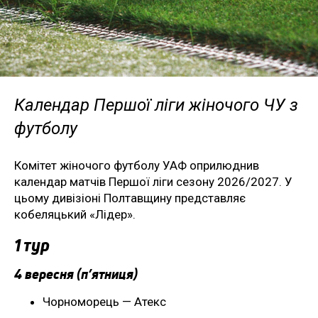
Календар Першої ліги жіночого ЧУ з
футболу
Комітет жіночого футболу УАФ оприлюднив
календар матчів Першої ліги сезону 2026/2027. У
цьому дивізіоні Полтавщину представляє
кобеляцький «Лідер».
1 тур
4 вересня (п’ятниця)
Чорноморець — Атекс