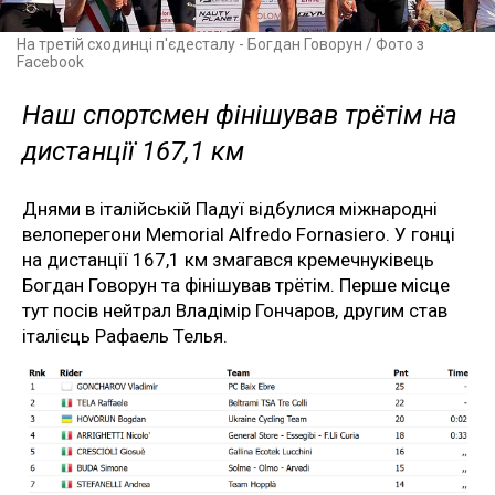
На третій сходинці п'єдесталу - Богдан Говорун / Фото з
Facebook
Наш спортсмен фінішував трётім на
дистанції 167,1 км
Днями в італійській Падуї відбулися міжнародні
велоперегони Memorial Alfredo Fornasiero. У гонці
на дистанції 167,1 км змагався кремечнуківець
Богдан Говорун та фінішував трётім. Перше місце
тут посів нейтрал Владімір Гончаров, другим став
італієць Рафаель Телья.