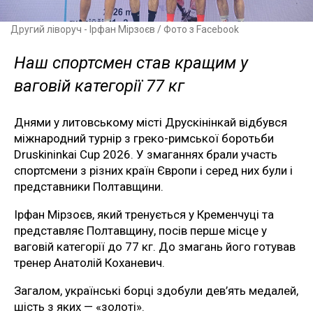
Другий ліворуч - Ірфан Мірзоєв / Фото з Facebook
Наш спортсмен став кращим у
ваговій категорії 77 кг
Днями у литовському місті Друскінінкай відбувся
міжнародний турнір з греко-римської боротьби
Druskininkai Cup 2026. У змаганнях брали участь
спортсмени з різних країн Європи і серед них були і
представники Полтавщини.
Ірфан Мірзоєв, який тренується у Кременчуці та
представляє Полтавщину, посів перше місце у
ваговій категорії до 77 кг. До змагань його готував
тренер Анатолій Коханевич.
Загалом, українські борці здобули дев’ять медалей,
шість з яких — «золоті».