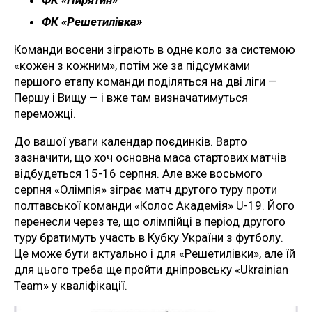
ФК «Решетилівка»
Команди восени зіграють в одне коло за системою
«кожен з кожним», потім же за підсумками
першого етапу команди поділяться на дві ліги —
Першу і Вищу — і вже там визначатимуться
переможці.
До вашої уваги календар поєдинків. Варто
зазначити, що хоч основна маса стартових матчів
відбудеться 15-16 серпня. Але вже восьмого
серпня «Олімпія» зіграє матч другого туру проти
полтавської команди «Колос Академія» U-19. Його
перенесли через те, що олімпійці в період другого
туру братимуть участь в Кубку України з футболу.
Це може бути актуально і для «Решетилівки», але їй
для цього треба ще пройти дніпровську «Ukrainian
Team» у кваліфікації.