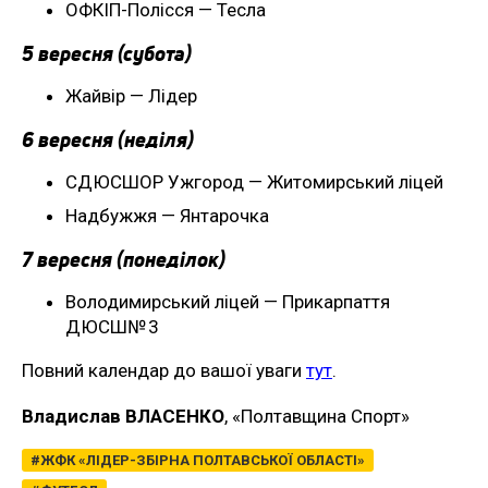
ОФКІП-Полісся — Тесла
5 вересня (субота)
Жайвір — Лідер
6 вересня (неділя)
СДЮСШОР Ужгород — Житомирський ліцей
Надбужжя — Янтарочка
7 вересня (понеділок)
Володимирський ліцей — Прикарпаття
ДЮСШ№ 3
Повний календар до вашої уваги
тут
.
Владислав ВЛАСЕНКО
, «Полтавщина Спорт»
ЖФК «ЛІДЕР-ЗБІРНА ПОЛТАВСЬКОЇ ОБЛАСТІ»