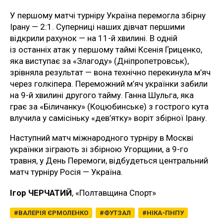
У першому матчі турніру Україна перемогла збірну
Ірану — 2:1. Суперниці наших дівчат першими
відкрили рахунок — на 11-й хвилині. В одній
із останніх атак у першому таймі Ксенія Гриценко,
яка виступає за «Злагоду» (Дніпропетровськ),
зрівняла результат — вона технічно перекинула м’яч
через голкіпера. Переможний м’яч українки забили
на 9-й хвилині другого тайму. Ганна Шульга, яка
грає за «Біличанку» (Коцюбинське) з гострого кута
влучила у самісіньку «дев’ятку» воріт збірної Ірану.
Наступний матч міжнародного турніру в Москві
українки зіграють зі збірною Угорщини, а 9-го
травня, у День Перемоги, відбудеться центральний
матч турніру Росія — Україна.
Ігор ЧЕРЧАТИЙ
, «Полтавщина Спорт»
ВАЛЕРІЯ ЄРМОЛЕНКО
ФУТЗАЛ
НІКА-ПНПУ