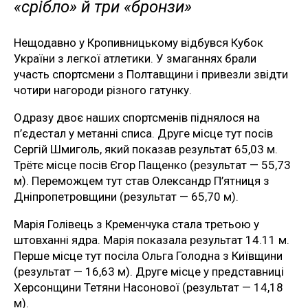
«срібло» й три «бронзи»
Нещодавно у Кропивницькому відбувся Кубок
України з легкої атлетики. У змаганнях брали
участь спортсмени з Полтавщини і привезли звідти
чотири нагороди різного гатунку.
Одразу двоє наших спортсменів піднялося на
п’єдестал у метанні списа. Друге місце тут посів
Сергій Шмиголь, який показав результат 65,03 м.
Трётє місце посів Єгор Пащенко (результат — 55,73
м). Переможцем тут став Олександр П’ятниця з
Дніпропетровщини (результат — 65,70 м).
Марія Голівець з Кременчука стала третьою у
штовханні ядра. Марія показала результат 14.11 м.
Перше місце тут посіла Ольга Голодна з Київщини
(результат — 16,63 м). Друге місце у представниці
Херсонщини Тетяни Насонової (результат — 14,18
м).