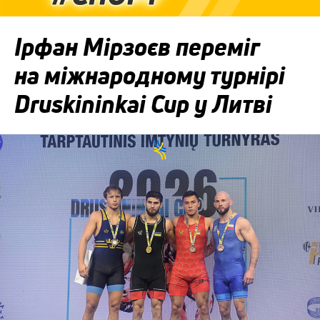
Ірфан Мірзоєв переміг
на міжнародному турнірі
Druskininkai Cup у Литві