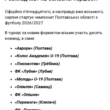
Офіційно п’ятнадцятого, а насправді вже восьмого,
серпня стартує чемпіонат Полтавської області з
футболу 2026/2027.
В турнірі за новим форматом візьме участь десять
команд, а саме:
«Аврора» (Полтава)
«Колос Академія» U-19 (Полтава)
«Локомотив» (Грёбінка)
ФК «Лубни» (Лубни)
«Молодь» U-19 (Полтава)
«Олімпія» (Савинці)
ФК «Опішня»
«Перемога» (Клепачі)
ФК «Пирятин»