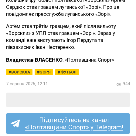
Сердюк став гравцем луганської «Зорі». Про це
повідомляє пресслужба луганського «Зорі».
Артём став трётім гравцем, який після вильоту
«Ворскли» з УПЛ став гравцем «Зорі». Зараз у
команді вже виступають Ігор Пердута та
півзахисник Іван Нестеренко.
Владислав ВЛАСЕНКО
, «Полтавщина Спорт»
ВОРСКЛА
ЗОРЯ
ФУТБОЛ
7 серпня 2026, 12:11
944
Підписуйтесь на канал
«Полтавщини Спорт» у Telegram!