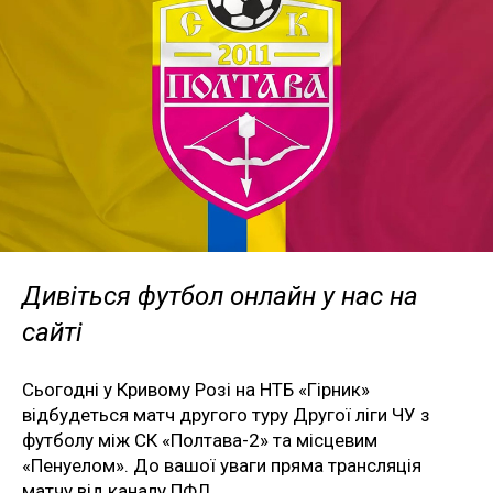
Дивіться футбол онлайн у нас на
сайті
Сьогодні у Кривому Розі на НТБ «Гірник»
відбудеться матч другого туру Другої ліги ЧУ з
футболу між СК «Полтава-2» та місцевим
«Пенуелом». До вашої уваги пряма трансляція
матчу від каналу ПФЛ.