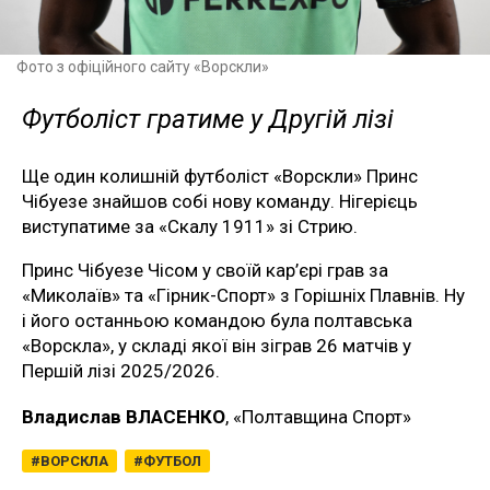
Фото з офіційного сайту «Ворскли»
Футболіст гратиме у Другій лізі
Ще один колишній футболіст «Ворскли» Принс
Чібуезе знайшов собі нову команду. Нігерієць
виступатиме за «Скалу 1911» зі Стрию.
Принс Чібуезе Чісом у своїй кар’єрі грав за
«Миколаїв» та «Гірник-Спорт» з Горішніх Плавнів. Ну
і його останньою командою була полтавська
«Ворскла», у складі якої він зіграв 26 матчів у
Першій лізі 2025/2026.
Владислав ВЛАСЕНКО
, «Полтавщина Спорт»
ВОРСКЛА
ФУТБОЛ