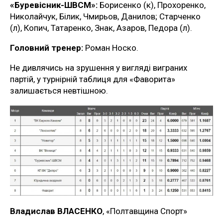
«Буревісник-ШВСМ»:
Борисенко (к), Прохоренко,
Николайчук, Білик, Чмирьов, Данилов; Старченко
(л), Копич, Татаренко, Знак, Азаров, Педора (л).
Головний тренер:
Роман Носко.
Не дивлячись на зрушення у вигляді виграних
партій, у турнірній таблиця для «Фаворита»
залишається невтішною.
Владислав ВЛАСЕНКО
, «Полтавщина Спорт»