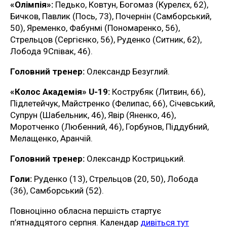
«Олімпія»:
Педько, Ковтун, Богомаз (Курелєх, 62),
Бичков, Павлик (Пось, 73), Почернін (Самборський,
50), Яременко, Фабунмі (Пономаренко, 56),
Стрельцов (Сергієнко, 56), Руденко (Ситник, 62),
Лобода 9Співак, 46).
Головний тренер:
Олександр Безуглий.
«Колос Академія» U-19:
Кострубяк (Литвин, 66),
Підлетейчук, Майстренко (Фелипас, 66), Січевський,
Супрун (Шабельник, 46), Явір (Яненко, 46),
Моротченко (Любенний, 46), Горбунов, Піддубний,
Мелащенко, Аранчій.
Головний тренер:
Олександр Кострицький.
Голи:
Руденко (13), Стрельцов (20, 50), Лобода
(36), Самборський (52).
Повноцінно обласна першість стартує
п’ятнадцятого серпня. Календар
дивіться тут