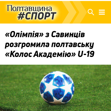
«Олімпія» з Савинців
розгромила полтавську
«Колос Академію» U-19