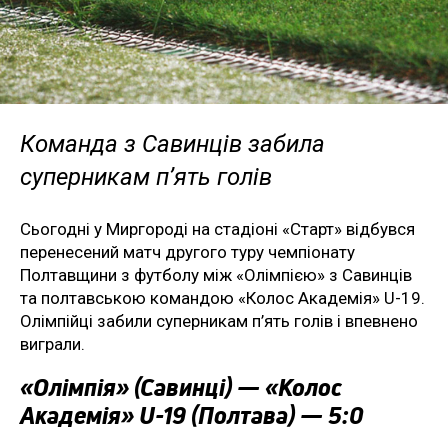
Команда з Савинців забила
суперникам п’ять голів
Сьогодні у Миргороді на стадіоні «Старт» відбувся
перенесений матч другого туру чемпіонату
Полтавщини з футболу між «Олімпією» з Савинців
та полтавською командою «Колос Академія» U-19.
Олімпійці забили суперникам п’ять голів і впевнено
виграли.
«Олімпія» (Савинці) — «Колос
Академія» U-19 (Полтава) — 5:0