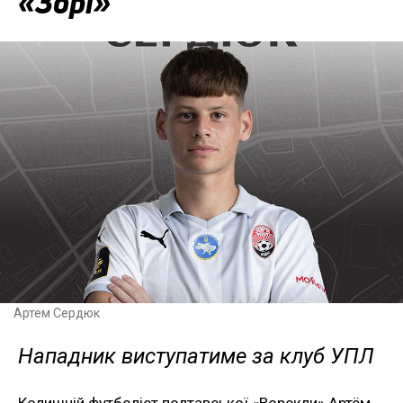
«Зорі»
Артем Сердюк
Нападник виступатиме за клуб УПЛ
Колишній футболіст полтавської «Ворскли» Артём