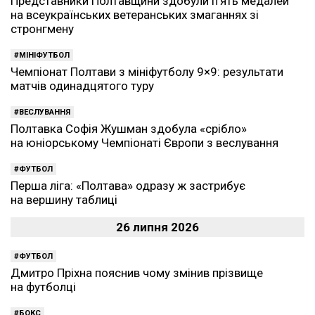
Представники Полтавщини здобули п’ять медалей
на всеукраїнських ветеранських змаганнях зі
стронгмену
МІНІФУТБОЛ
Чемпіонат Полтави з мініфутболу 9×9: результати
матчів одинадцятого туру
ВЕСЛУВАННЯ
Полтавка Софія Жушман здобула «срібло»
на юніорському Чемпіонаті Європи з веслування
ФУТБОЛ
Перша ліга: «Полтава» одразу ж застрибує
на вершину таблиці
26 липня 2026
ФУТБОЛ
Дмитро Пріхна пояснив чому змінив прізвище
на футболці
БОКС