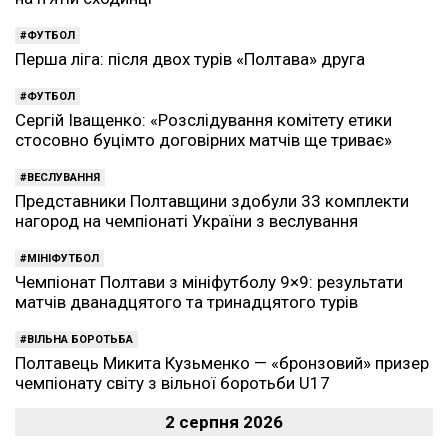
ФУТБОЛ
Перша ліга: після двох турів «Полтава» друга
ФУТБОЛ
Сергій Іващенко: «Розслідування комітету етики
стосовно буцімто договірних матчів ще триває»
ВЕСЛУВАННЯ
Представники Полтавщини здобули 33 комплекти
нагород на чемпіонаті України з веслування
МІНІФУТБОЛ
Чемпіонат Полтави з мініфутболу 9×9: результати
матчів дванадцятого та тринадцятого турів
ВІЛЬНА БОРОТЬБА
Полтавець Микита Кузьменко — «бронзовий» призер
чемпіонату світу з вільної боротьби U17
2 серпня 2026