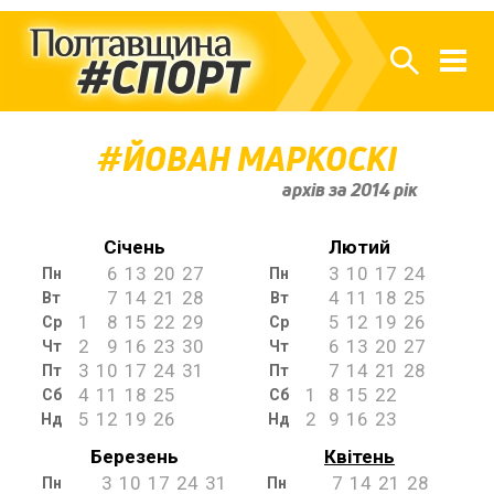
ЙОВАН МАРКОСКІ
архів за 2014 рік
Січень
Лютий
6
13
20
27
3
10
17
24
Пн
Пн
7
14
21
28
4
11
18
25
Вт
Вт
1
8
15
22
29
5
12
19
26
Ср
Ср
2
9
16
23
30
6
13
20
27
Чт
Чт
3
10
17
24
31
7
14
21
28
Пт
Пт
4
11
18
25
1
8
15
22
Сб
Сб
5
12
19
26
2
9
16
23
Нд
Нд
Березень
Квітень
3
10
17
24
31
7
14
21
28
Пн
Пн