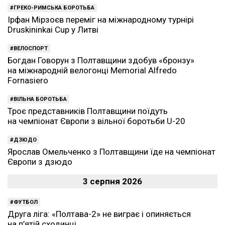
ГРЕКО-РИМСЬКА БОРОТЬБА
Ірфан Мірзоєв переміг на міжнародному турнірі
Druskininkai Cup у Литві
ВЕЛОСПОРТ
Богдан Говорун з Полтавщини здобув «бронзу»
на міжнародній велогонці Memorial Alfredo
Fornasiero
ВІЛЬНА БОРОТЬБА
Троє представників Полтавщини поїдуть
на чемпіонат Європи з вільної боротьби U-20
ДЗЮДО
Ярослав Омельченко з Полтавщини їде на чемпіонат
Європи з дзюдо
3 серпня 2026
ФУТБОЛ
Друга ліга: «Полтава-2» не виграє і опиняється
на п’ятій сходинці