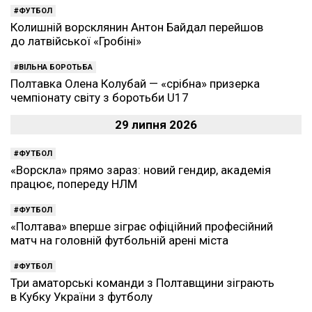
ФУТБОЛ
Колишній ворсклянин Антон Байдал перейшов
до латвійської «Гробіні»
ВІЛЬНА БОРОТЬБА
Полтавка Олена Колубай — «срібна» призерка
чемпіонату світу з боротьби U17
29 липня 2026
ФУТБОЛ
«Ворскла» прямо зараз: новий гендир, академія
працює, попереду НЛМ
ФУТБОЛ
«Полтава» вперше зіграє офіційний професійний
матч на головній футбольній арені міста
ФУТБОЛ
Три аматорські команди з Полтавщини зіграють
в Кубку України з футболу