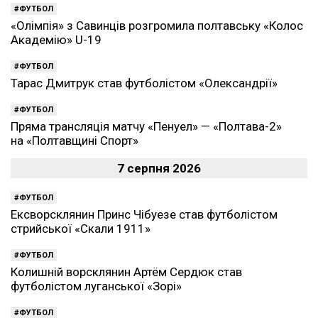
ФУТБОЛ
«Олімпія» з Савинців розгромила полтавську «Колос
Академію» U-19
ФУТБОЛ
Тарас Дмитрук став футболістом «Олександрії»
ФУТБОЛ
Пряма трансляція матчу «Пенуел» — «Полтава-2»
на «Полтавщині Спорт»
7 серпня 2026
ФУТБОЛ
Ексворсклянин Принс Чібуезе став футболістом
стрийської «Скали 1911»
ФУТБОЛ
Колишній ворсклянин Артём Сердюк став
футболістом луганської «Зорі»
ФУТБОЛ