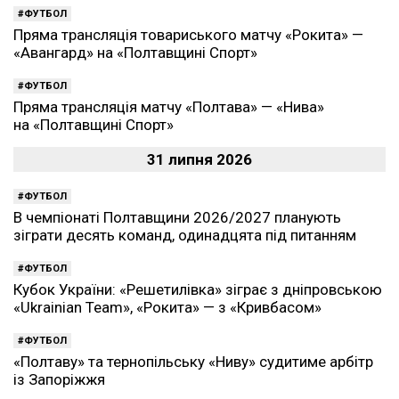
ФУТБОЛ
Пряма трансляція товариського матчу «Рокита» —
«Авангард» на «Полтавщині Спорт»
ФУТБОЛ
Пряма трансляція матчу «Полтава» — «Нива»
на «Полтавщині Спорт»
31 липня 2026
ФУТБОЛ
В чемпіонаті Полтавщини 2026/2027 планують
зіграти десять команд, одинадцята під питанням
ФУТБОЛ
Кубок України: «Решетилівка» зіграє з дніпровською
«Ukrainian Team», «Рокита» — з «Кривбасом»
ФУТБОЛ
«Полтаву» та тернопільську «Ниву» судитиме арбітр
із Запоріжжя