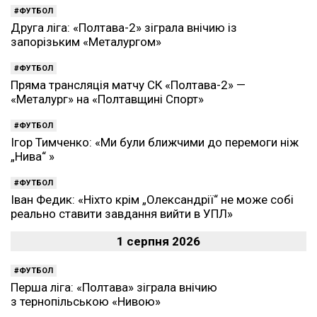
ФУТБОЛ
Друга ліга: «Полтава-2» зіграла внічию із
запорізьким «Металургом»
ФУТБОЛ
Пряма трансляція матчу СК «Полтава-2» —
«Металург» на «Полтавщині Спорт»
ФУТБОЛ
Ігор Тимченко: «Ми були ближчими до перемоги ніж
„Нива“ »
ФУТБОЛ
Іван Федик: «Ніхто крім „Олександрії“ не може собі
реально ставити завдання вийти в УПЛ»
1 серпня 2026
ФУТБОЛ
Перша ліга: «Полтава» зіграла внічию
з тернопільською «Нивою»