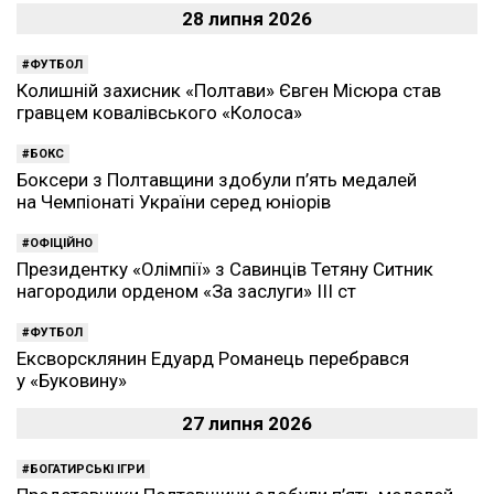
28 липня 2026
ФУТБОЛ
Колишній захисник «Полтави» Євген Місюра став
гравцем ковалівського «Колоса»
БОКС
Боксери з Полтавщини здобули п’ять медалей
на Чемпіонаті України серед юніорів
ОФІЦІЙНО
Президентку «Олімпії» з Савинців Тетяну Ситник
нагородили орденом «За заслуги» ІІІ ст
ФУТБОЛ
Ексворсклянин Едуард Романець перебрався
у «Буковину»
27 липня 2026
БОГАТИРСЬКІ ІГРИ