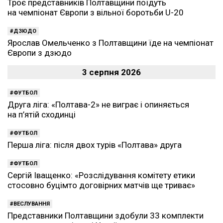
Троє представників Полтавщини поїдуть
на чемпіонат Європи з вільної боротьби U-20
ДЗЮДО
Ярослав Омельченко з Полтавщини їде на чемпіонат
Європи з дзюдо
3 серпня 2026
ФУТБОЛ
Друга ліга: «Полтава-2» не виграє і опиняється
на п’ятій сходинці
ФУТБОЛ
Перша ліга: після двох турів «Полтава» друга
ФУТБОЛ
Сергій Іващенко: «Розслідування комітету етики
стосовно буцімто договірних матчів ще триває»
ВЕСЛУВАННЯ
Представники Полтавщини здобули 33 комплекти