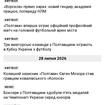
ФУТБОЛ
«Ворскла» прямо зараз: новий гендир, академія
працює, попереду НЛМ
ФУТБОЛ
«Полтава» вперше зіграє офіційний професійний
матч на головній футбольній арені міста
ФУТБОЛ
Три аматорські команди з Полтавщини зіграють
в Кубку України з футболу
28 липня 2026
ФУТБОЛ
Колишній захисник «Полтави» Євген Місюра став
гравцем ковалівського «Колоса»
БОКС
Боксери з Полтавщини здобули п’ять медалей
на Чемпіонаті України серед юніорів