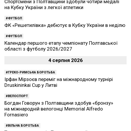
Спортсмени з Полтавщини здобули чотири медалі
на Кубку України з легкої атлетики
ФУТБОЛ
ФК «Решетилівка» дебютує в Кубку України в неділю
ФУТБОЛ
Календар першого етапу чемпіонату Полтавської
області з футболу 2026/2027
4 серпня 2026
ГРЕКО-РИМСЬКА БОРОТЬБА
Ірфан Мірзоєв переміг на міжнародному турнірі
Druskininkai Cup у Литві
ВЕЛОСПОРТ
Богдан Говорун з Полтавщини здобув «бронзу»
на міжнародній велогонці Memorial Alfredo
Fornasiero
ВІЛЬНА БОРОТЬБА