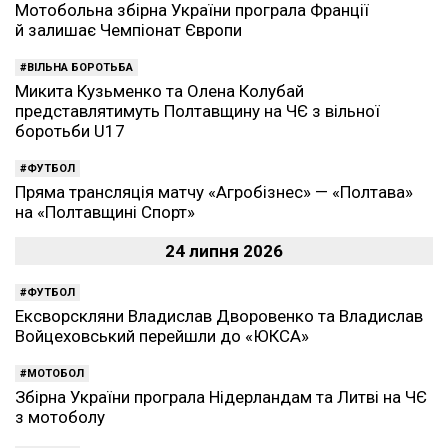
Мотобольна збірна України програла Франції
й залишає Чемпіонат Європи
ВІЛЬНА БОРОТЬБА
Микита Кузьменко та Олена Колубай
представлятимуть Полтавщину на ЧЄ з вільної
боротьби U17
ФУТБОЛ
Пряма трансляція матчу «Агробізнес» — «Полтава»
на «Полтавщині Спорт»
24 липня 2026
ФУТБОЛ
Ексворскляни Владислав Дворовенко та Владислав
Войцеховський перейшли до «ЮКСА»
МОТОБОЛ
Збірна України програла Нідерландам та Литві на ЧЄ
з мотоболу