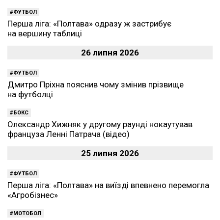
ФУТБОЛ
Перша ліга: «Полтава» одразу ж застрибує
на вершину таблиці
26 липня 2026
ФУТБОЛ
Дмитро Пріхна пояснив чому змінив прізвище
на футболці
БОКС
Олександр Хижняк у другому раунді нокаутував
француза Ленні Патрача (відео)
25 липня 2026
ФУТБОЛ
Перша ліга: «Полтава» на виїзді впевнено перемогла
«Агробізнес»
МОТОБОЛ