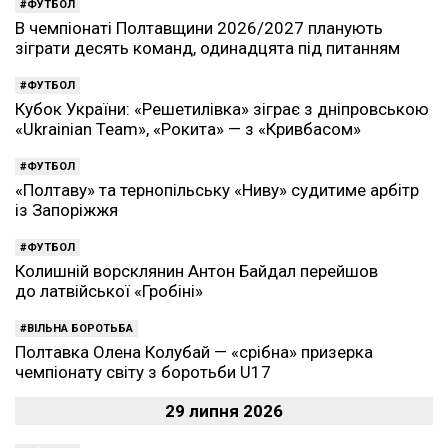
ФУТБОЛ
В чемпіонаті Полтавщини 2026/2027 планують
зіграти десять команд, одинадцята під питанням
ФУТБОЛ
Кубок України: «Решетилівка» зіграє з дніпровською
«Ukrainian Team», «Рокита» — з «Кривбасом»
ФУТБОЛ
«Полтаву» та тернопільську «Ниву» судитиме арбітр
із Запоріжжя
ФУТБОЛ
Колишній ворсклянин Антон Байдал перейшов
до латвійської «Гробіні»
ВІЛЬНА БОРОТЬБА
Полтавка Олена Колубай — «срібна» призерка
чемпіонату світу з боротьби U17
29 липня 2026