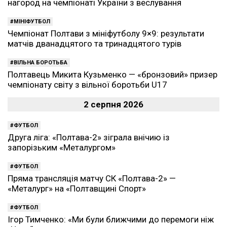
нагород на чемпіонаті України з веслування
МІНІФУТБОЛ
Чемпіонат Полтави з мініфутболу 9×9: результати
матчів дванадцятого та тринадцятого турів
ВІЛЬНА БОРОТЬБА
Полтавець Микита Кузьменко — «бронзовий» призер
чемпіонату світу з вільної боротьби U17
2 серпня 2026
ФУТБОЛ
Друга ліга: «Полтава-2» зіграла внічию із
запорізьким «Металургом»
ФУТБОЛ
Пряма трансляція матчу СК «Полтава-2» —
«Металург» на «Полтавщині Спорт»
ФУТБОЛ
Ігор Тимченко: «Ми були ближчими до перемоги ніж