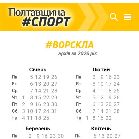
ВОРСКЛА
архів за 2026 рік
Січень
Лютий
5
12
19
26
2
9
16
23
Пн
Пн
6
13
20
27
3
10
17
24
Вт
Вт
7
14
21
28
4
11
18
25
Ср
Ср
1
8
15
22
29
5
12
19
26
Чт
Чт
2
9
16
23
30
6
13
20
27
Пт
Пт
3
10
17
24
31
7
14
21
28
Сб
Сб
4
11
18
25
1
8
15
22
Нд
Нд
Березень
Квітень
2
9
16
23
30
6
13
20
27
Пн
Пн