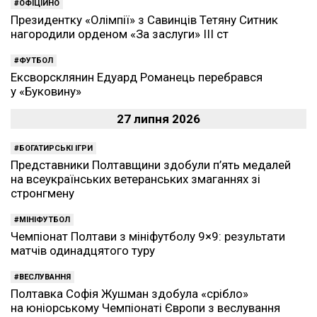
ОФІЦІЙНО
Президентку «Олімпії» з Савинців Тетяну Ситник
нагородили орденом «За заслуги» ІІІ ст
ФУТБОЛ
Ексворсклянин Едуард Романець перебрався
у «Буковину»
27 липня 2026
БОГАТИРСЬКІ ІГРИ
Представники Полтавщини здобули п’ять медалей
на всеукраїнських ветеранських змаганнях зі
стронгмену
МІНІФУТБОЛ
Чемпіонат Полтави з мініфутболу 9×9: результати
матчів одинадцятого туру
ВЕСЛУВАННЯ
Полтавка Софія Жушман здобула «срібло»
на юніорському Чемпіонаті Європи з веслування