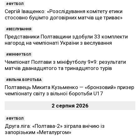
ФУТБОЛ
Сергій Іващенко: «Розслідування комітету етики
стосовно буцімто договірних матчів ще триває»
ВЕСЛУВАННЯ
Представники Полтавщини здобули 33 комплекти
нагород на чемпіонаті України з веслування
МІНІФУТБОЛ
Чемпіонат Полтави з мініфутболу 9×9: результати
матчів дванадцятого та тринадцятого турів
ВІЛЬНА БОРОТЬБА
Полтавець Микита Кузьменко — «бронзовий» призер
чемпіонату світу з вільної боротьби U17
2 серпня 2026
ФУТБОЛ
Друга ліга: «Полтава-2» зіграла внічию із
запорізьким «Металургом»