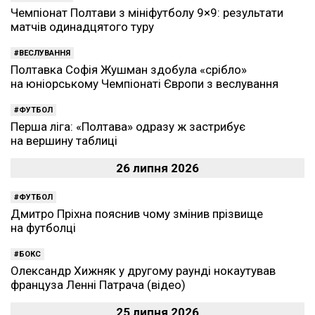
Чемпіонат Полтави з мініфутболу 9×9: результати
матчів одинадцятого туру
ВЕСЛУВАННЯ
Полтавка Софія Жушман здобула «срібло»
на юніорському Чемпіонаті Європи з веслування
ФУТБОЛ
Перша ліга: «Полтава» одразу ж застрибує
на вершину таблиці
26 липня 2026
ФУТБОЛ
Дмитро Пріхна пояснив чому змінив прізвище
на футболці
БОКС
Олександр Хижняк у другому раунді нокаутував
француза Ленні Патрача (відео)
25 липня 2026