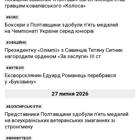
гравцем ковалівського «Колоса»
БОКС
Боксери з Полтавщини здобули п’ять медалей
на Чемпіонаті України серед юніорів
ОФІЦІЙНО
Президентку «Олімпії» з Савинців Тетяну Ситник
нагородили орденом «За заслуги» ІІІ ст
ФУТБОЛ
Ексворсклянин Едуард Романець перебрався
у «Буковину»
27 липня 2026
БОГАТИРСЬКІ ІГРИ
Представники Полтавщини здобули п’ять медалей
на всеукраїнських ветеранських змаганнях зі
стронгмену
МІНІФУТБОЛ