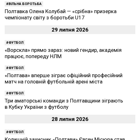
ВІЛЬНА БОРОТЬБА
Полтавка Олена Колубай — «срібна» призерка
чемпіонату світу з боротьби U17
29 липня 2026
ФУТБОЛ
«Ворскла» прямо зараз: новий гендир, академія
працює, попереду НЛМ
ФУТБОЛ
«Полтава» вперше зіграє офіційний професійний
матч на головній футбольній арені міста
ФУТБОЛ
Три аматорські команди з Полтавщини зіграють
в Кубку України з футболу
28 липня 2026
ФУТБОЛ
Колишній захисник «Полтави» Євген Місюра став