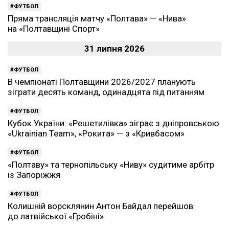
ФУТБОЛ
Пряма трансляція матчу «Полтава» — «Нива»
на «Полтавщині Спорт»
31 липня 2026
ФУТБОЛ
В чемпіонаті Полтавщини 2026/2027 планують
зіграти десять команд, одинадцята під питанням
ФУТБОЛ
Кубок України: «Решетилівка» зіграє з дніпровською
«Ukrainian Team», «Рокита» — з «Кривбасом»
ФУТБОЛ
«Полтаву» та тернопільську «Ниву» судитиме арбітр
із Запоріжжя
ФУТБОЛ
Колишній ворсклянин Антон Байдал перейшов
до латвійської «Гробіні»