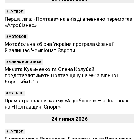
ФУТБОЛ
Перша ліга: «Полтава» на виїзді впевнено перемогла
«Агробізнес»
МОТОБОЛ
Мотобольна збірна України програла Франції
й залишає Чемпіонат Європи
ВІЛЬНА БОРОТЬБА
Микита Кузьменко та Олена Колубай
представлятимуть Полтавщину на ЧЄ з вільної
боротьби U17
ФУТБОЛ
Пряма трансляція матчу «Агробізнес» — «Полтава»
на «Полтавщині Спорт»
24 липня 2026
ФУТБОЛ