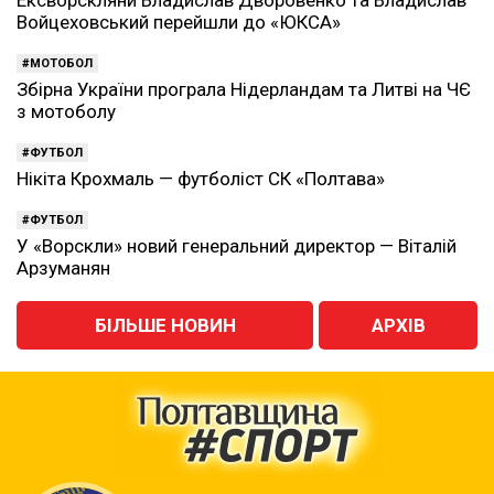
Ексворскляни Владислав Дворовенко та Владислав
Войцеховський перейшли до «ЮКСА»
МОТОБОЛ
Збірна України програла Нідерландам та Литві на ЧЄ
з мотоболу
ФУТБОЛ
Нікіта Крохмаль — футболіст СК «Полтава»
ФУТБОЛ
У «Ворскли» новий генеральний директор — Віталій
Арзуманян
БІЛЬШЕ НОВИН
АРХІВ