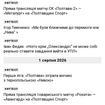
ФУТБОЛ
Пряма трансляція матчу СК «Полтава-2» —
«Металург» на «Полтавщині Спорт»
ФУТБОЛ
Ігор Тимченко: «Ми були ближчими до перемоги ніж
„Нива“ »
ФУТБОЛ
Іван Федик: «Ніхто крім „Олександрії“ не може собі
реально ставити завдання вийти в УПЛ»
1 серпня 2026
ФУТБОЛ
Перша ліга: «Полтава» зіграла внічию
з тернопільською «Нивою»
ФУТБОЛ
Пряма трансляція товариського матчу «Рокита» —
«Авангард» на «Полтавщині Спорт»