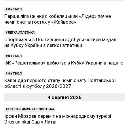
ФУТБОЛ
Перша ліга (жінки): кобеляцький «Лідер» почне
чемпіонат в гостях у «Жайвора»
ЛЕГКА АТЛЕТИКА
Спортсмени з Полтавщини здобули чотири медалі
на Кубку України з легкої атлетики
ФУТБОЛ
ФК «Решетилівка» дебютує в Кубку України в неділю
ФУТБОЛ
Календар першого етапу чемпіонату Полтавської
області з футболу 2026/2027
4 серпня 2026
ГРЕКО-РИМСЬКА БОРОТЬБА
Ірфан Мірзоєв переміг на міжнародному турнірі
Druskininkai Cup у Литві