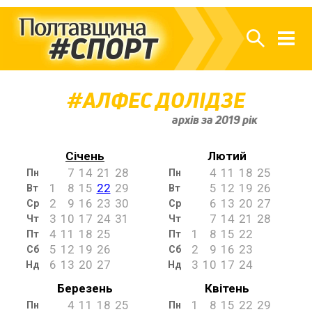
АЛФЕС ДОЛІДЗЕ
архів за 2019 рік
Січень
Лютий
7
14
21
28
4
11
18
25
Пн
Пн
1
8
15
22
29
5
12
19
26
Вт
Вт
2
9
16
23
30
6
13
20
27
Ср
Ср
3
10
17
24
31
7
14
21
28
Чт
Чт
4
11
18
25
1
8
15
22
Пт
Пт
5
12
19
26
2
9
16
23
Сб
Сб
6
13
20
27
3
10
17
24
Нд
Нд
Березень
Квітень
4
11
18
25
1
8
15
22
29
Пн
Пн