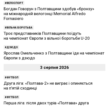
ВЕЛОСПОРТ
Богдан Говорун з Полтавщини здобув «бронзу»
на міжнародній велогонці Memorial Alfredo
Fornasiero
ВІЛЬНА БОРОТЬБА
Троє представників Полтавщини поїдуть
на чемпіонат Європи з вільної боротьби U-20
ДЗЮДО
Ярослав Омельченко з Полтавщини їде на чемпіонат
Європи з дзюдо
3 серпня 2026
ФУТБОЛ
Друга ліга: «Полтава-2» не виграє і опиняється
на п’ятій сходинці
ФУТБОЛ
Перша ліга: після двох турів «Полтава» друга