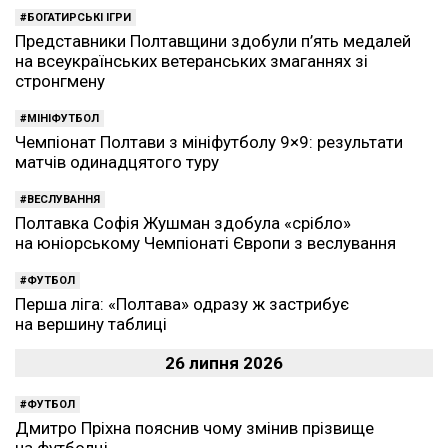
БОГАТИРСЬКІ ІГРИ
Представники Полтавщини здобули п’ять медалей
на всеукраїнських ветеранських змаганнях зі
стронгмену
МІНІФУТБОЛ
Чемпіонат Полтави з мініфутболу 9×9: результати
матчів одинадцятого туру
ВЕСЛУВАННЯ
Полтавка Софія Жушман здобула «срібло»
на юніорському Чемпіонаті Європи з веслування
ФУТБОЛ
Перша ліга: «Полтава» одразу ж застрибує
на вершину таблиці
26 липня 2026
ФУТБОЛ
Дмитро Пріхна пояснив чому змінив прізвище