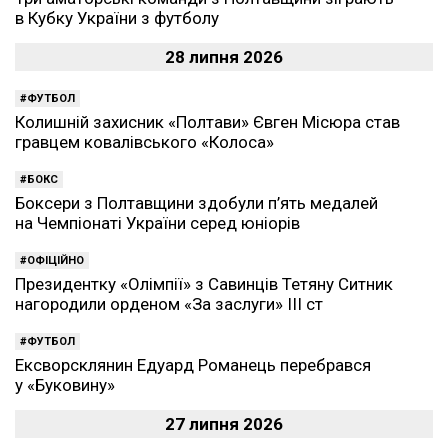
в Кубку України з футболу
28 липня 2026
ФУТБОЛ
Колишній захисник «Полтави» Євген Місюра став
гравцем ковалівського «Колоса»
БОКС
Боксери з Полтавщини здобули п’ять медалей
на Чемпіонаті України серед юніорів
ОФІЦІЙНО
Президентку «Олімпії» з Савинців Тетяну Ситник
нагородили орденом «За заслуги» ІІІ ст
ФУТБОЛ
Ексворсклянин Едуард Романець перебрався
у «Буковину»
27 липня 2026