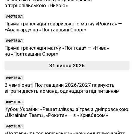
з тернопільською «Нивою»
ФУТБОЛ
Пряма трансляція товариського матчу «Рокита» —
«Авангард» на «Полтавщині Спорт»
ФУТБОЛ
Пряма трансляція матчу «Полтава» — «Нива»
на «Полтавщині Спорт»
31 липня 2026
ФУТБОЛ
В чемпіонаті Полтавщини 2026/2027 планують
зіграти десять команд, одинадцята під питанням
ФУТБОЛ
Кубок України: «Решетилівка» зіграє з дніпровською
«Ukrainian Team», «Рокита» — з «Кривбасом»
ФУТБОЛ
«Полтаву» та тернопільську «Ниву» судитиме арбітр