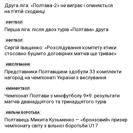
Друга ліга: «Полтава-2» не виграє і опиняється
на п’ятій сходинці
ФУТБОЛ
Перша ліга: після двох турів «Полтава» друга
ФУТБОЛ
Сергій Іващенко: «Розслідування комітету етики
стосовно буцімто договірних матчів ще триває»
ВЕСЛУВАННЯ
Представники Полтавщини здобули 33 комплекти
нагород на чемпіонаті України з веслування
МІНІФУТБОЛ
Чемпіонат Полтави з мініфутболу 9×9: результати
матчів дванадцятого та тринадцятого турів
ВІЛЬНА БОРОТЬБА
Полтавець Микита Кузьменко — «бронзовий» призер
чемпіонату світу з вільної боротьби U17