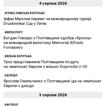
4 серпня 2026
ГРЕКО-РИМСЬКА БОРОТЬБА
Ірфан Мірзоєв переміг на міжнародному турнірі
Druskininkai Cup у Литві
ВЕЛОСПОРТ
Богдан Говорун з Полтавщини здобув «бронзу»
на міжнародній велогонці Memorial Alfredo
Fornasiero
ВІЛЬНА БОРОТЬБА
Троє представників Полтавщини поїдуть
на чемпіонат Європи з вільної боротьби U-20
ДЗЮДО
Ярослав Омельченко з Полтавщини їде на чемпіонат
Європи з дзюдо
3 серпня 2026
ФУТБОЛ