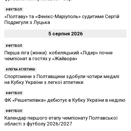
ФУТБОЛ
«Полтаву» та «Фенікс-Маріуполь» судитиме Сергій
Подригуля з Луцька
5 серпня 2026
ФУТБОЛ
Перша ліга (жінки): кобеляцький «Лідер» почне
чемпіонат в гостях у «Жайвора»
ЛЕГКА АТЛЕТИКА
Спортсмени з Полтавщини здобули чотири медалі
на Кубку України з легкої атлетики
ФУТБОЛ
ФК «Решетилівка» дебютує в Кубку України в неділю
ФУТБОЛ
Календар першого етапу чемпіонату Полтавської
області з футболу 2026/2027