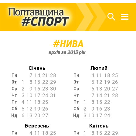
НИВА
архів за 2013 рік
Січень
Лютий
7
14
21
28
4
11
18
25
Пн
Пн
1
8
15
22
29
5
12
19
26
Вт
Вт
2
9
16
23
30
6
13
20
27
Ср
Ср
3
10
17
24
31
7
14
21
28
Чт
Чт
4
11
18
25
1
8
15
22
Пт
Пт
5
12
19
26
2
9
16
23
Сб
Сб
6
13
20
27
3
10
17
24
Нд
Нд
Березень
Квітень
4
11
18
25
1
8
15
22
29
Пн
Пн