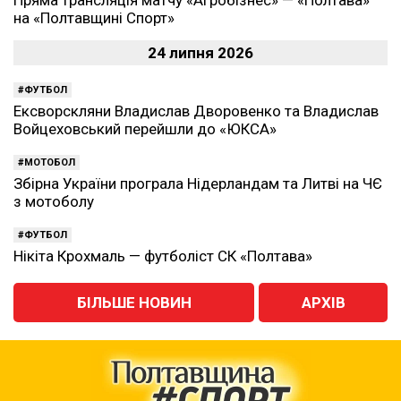
Пряма трансляція матчу «Агробізнес» — «Полтава»
на «Полтавщині Спорт»
24 липня 2026
ФУТБОЛ
Ексворскляни Владислав Дворовенко та Владислав
Войцеховський перейшли до «ЮКСА»
МОТОБОЛ
Збірна України програла Нідерландам та Литві на ЧЄ
з мотоболу
ФУТБОЛ
Нікіта Крохмаль — футболіст СК «Полтава»
БІЛЬШЕ НОВИН
АРХІВ