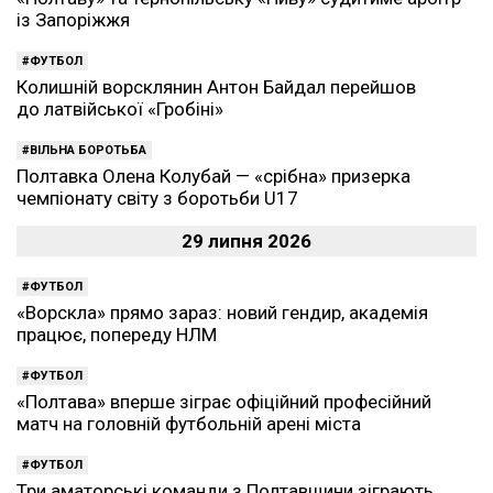
із Запоріжжя
ФУТБОЛ
Колишній ворсклянин Антон Байдал перейшов
до латвійської «Гробіні»
ВІЛЬНА БОРОТЬБА
Полтавка Олена Колубай — «срібна» призерка
чемпіонату світу з боротьби U17
29 липня 2026
ФУТБОЛ
«Ворскла» прямо зараз: новий гендир, академія
працює, попереду НЛМ
ФУТБОЛ
«Полтава» вперше зіграє офіційний професійний
матч на головній футбольній арені міста
ФУТБОЛ
Три аматорські команди з Полтавщини зіграють