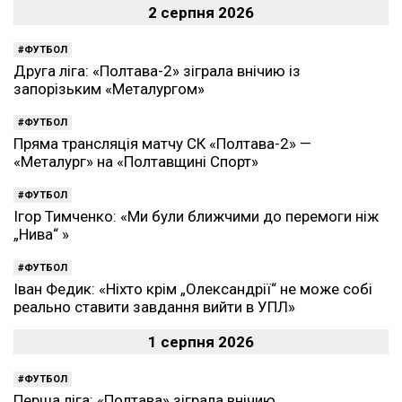
2 серпня 2026
ФУТБОЛ
Друга ліга: «Полтава-2» зіграла внічию із
запорізьким «Металургом»
ФУТБОЛ
Пряма трансляція матчу СК «Полтава-2» —
«Металург» на «Полтавщині Спорт»
ФУТБОЛ
Ігор Тимченко: «Ми були ближчими до перемоги ніж
„Нива“ »
ФУТБОЛ
Іван Федик: «Ніхто крім „Олександрії“ не може собі
реально ставити завдання вийти в УПЛ»
1 серпня 2026
ФУТБОЛ
Перша ліга: «Полтава» зіграла внічию