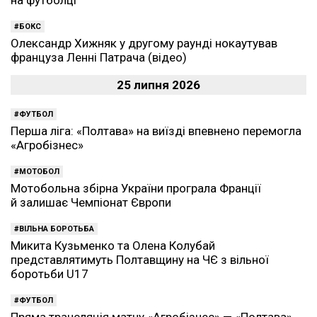
на футболці
БОКС
Олександр Хижняк у другому раунді нокаутував
француза Ленні Патрача (відео)
25 липня 2026
ФУТБОЛ
Перша ліга: «Полтава» на виїзді впевнено перемогла
«Агробізнес»
МОТОБОЛ
Мотобольна збірна України програла Франції
й залишає Чемпіонат Європи
ВІЛЬНА БОРОТЬБА
Микита Кузьменко та Олена Колубай
представлятимуть Полтавщину на ЧЄ з вільної
боротьби U17
ФУТБОЛ