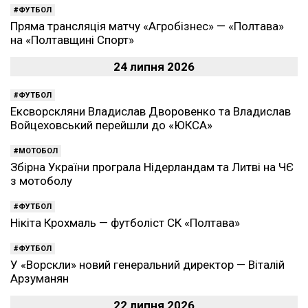
ФУТБОЛ
Пряма трансляція матчу «Агробізнес» — «Полтава»
на «Полтавщині Спорт»
24 липня 2026
ФУТБОЛ
Ексворскляни Владислав Дворовенко та Владислав
Войцеховський перейшли до «ЮКСА»
МОТОБОЛ
Збірна України програла Нідерландам та Литві на ЧЄ
з мотоболу
ФУТБОЛ
Нікіта Крохмаль — футболіст СК «Полтава»
ФУТБОЛ
У «Ворскли» новий генеральний директор — Віталій
Арзуманян
22 липня 2026