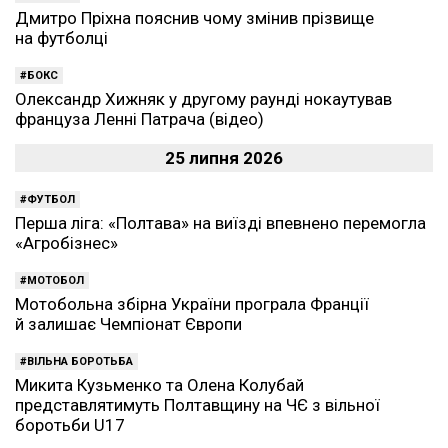
Дмитро Пріхна пояснив чому змінив прізвище
на футболці
БОКС
Олександр Хижняк у другому раунді нокаутував
француза Ленні Патрача (відео)
25 липня 2026
ФУТБОЛ
Перша ліга: «Полтава» на виїзді впевнено перемогла
«Агробізнес»
МОТОБОЛ
Мотобольна збірна України програла Франції
й залишає Чемпіонат Європи
ВІЛЬНА БОРОТЬБА
Микита Кузьменко та Олена Колубай
представлятимуть Полтавщину на ЧЄ з вільної
боротьби U17