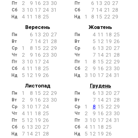
2
9
16
23
30
6
13
20
27
Пт
Пт
3
10
17
24
31
7
14
21
28
Сб
Сб
4
11
18
25
1
8
15
22
29
Нд
Нд
Вересень
Жовтень
6
13
20
27
4
11
18
25
Пн
Пн
7
14
21
28
5
12
19
26
Вт
Вт
1
8
15
22
29
6
13
20
27
Ср
Ср
2
9
16
23
30
7
14
21
28
Чт
Чт
3
10
17
24
1
8
15
22
29
Пт
Пт
4
11
18
25
2
9
16
23
30
Сб
Сб
5
12
19
26
3
10
17
24
31
Нд
Нд
Листопад
Грудень
1
8
15
22
29
6
13
20
27
Пн
Пн
2
9
16
23
30
7
14
21
28
Вт
Вт
3
10
17
24
1
8
15
22
29
Ср
Ср
4
11
18
25
2
9
16
23
30
Чт
Чт
5
12
19
26
3
10
17
24
31
Пт
Пт
6
13
20
27
4
11
18
25
Сб
Сб
7
14
21
28
5
12
19
26
Нд
Нд