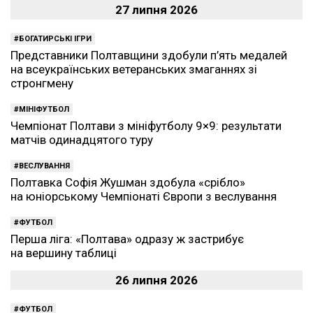
27 липня 2026
БОГАТИРСЬКІ ІГРИ
Представники Полтавщини здобули п’ять медалей
на всеукраїнських ветеранських змаганнях зі
стронгмену
МІНІФУТБОЛ
Чемпіонат Полтави з мініфутболу 9×9: результати
матчів одинадцятого туру
ВЕСЛУВАННЯ
Полтавка Софія Жушман здобула «срібло»
на юніорському Чемпіонаті Європи з веслування
ФУТБОЛ
Перша ліга: «Полтава» одразу ж застрибує
на вершину таблиці
26 липня 2026
ФУТБОЛ