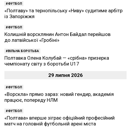
ФУТБОЛ
«Полтаву» та тернопільську «Ниву» судитиме арбітр
із Запоріжжя
ФУТБОЛ
Колишній ворсклянин Антон Байдал перейшов
до латвійської «Гробіні»
ВІЛЬНА БОРОТЬБА
Полтавка Олена Колубай — «срібна» призерка
чемпіонату світу з боротьби U17
29 липня 2026
ФУТБОЛ
«Ворскла» прямо зараз: новий гендир, академія
працює, попереду НЛМ
ФУТБОЛ
«Полтава» вперше зіграє офіційний професійний
матч на головній футбольній арені міста