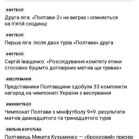
ФУТБОЛ
Друга ліга: «Полтава-2» не виграє і опиняється
на п’ятій сходинці
ФУТБОЛ
Перша ліга: після двох турів «Полтава» друга
ФУТБОЛ
Сергій Іващенко: «Розслідування комітету етики
стосовно буцімто договірних матчів ще триває»
ВЕСЛУВАННЯ
Представники Полтавщини здобули 33 комплекти
нагород на чемпіонаті України з веслування
МІНІФУТБОЛ
Чемпіонат Полтави з мініфутболу 9×9: результати
матчів дванадцятого та тринадцятого турів
ВІЛЬНА БОРОТЬБА
Полтавець Микита Кузьменко — «бронзовий» призер