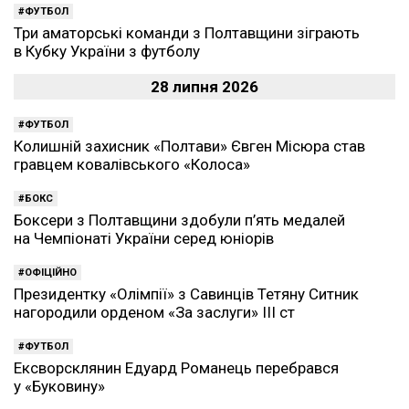
ФУТБОЛ
Три аматорські команди з Полтавщини зіграють
в Кубку України з футболу
28 липня 2026
ФУТБОЛ
Колишній захисник «Полтави» Євген Місюра став
гравцем ковалівського «Колоса»
БОКС
Боксери з Полтавщини здобули п’ять медалей
на Чемпіонаті України серед юніорів
ОФІЦІЙНО
Президентку «Олімпії» з Савинців Тетяну Ситник
нагородили орденом «За заслуги» ІІІ ст
ФУТБОЛ
Ексворсклянин Едуард Романець перебрався
у «Буковину»