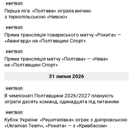
ФУТБОЛ
Перша ліга: «Полтава» зіграла внічию
з тернопільською «Нивою»
ФУТБОЛ
Пряма трансляція товариського матчу «Рокита» —
«Авангард» на «Полтавщині Спорт»
ФУТБОЛ
Пряма трансляція матчу «Полтава» — «Нива»
на «Полтавщині Спорт»
31 липня 2026
ФУТБОЛ
В чемпіонаті Полтавщини 2026/2027 планують
зіграти десять команд, одинадцята під питанням
ФУТБОЛ
Кубок України: «Решетилівка» зіграє з дніпровською
«Ukrainian Team», «Рокита» — з «Кривбасом»