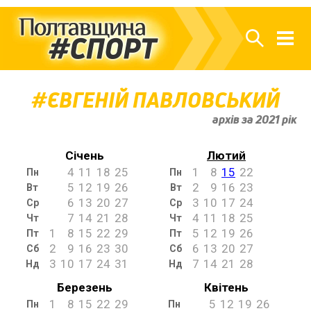
ЄВГЕНІЙ ПАВЛОВСЬКИЙ
архів за 2021 рік
Січень
Лютий
4
11
18
25
1
8
15
22
Пн
Пн
5
12
19
26
2
9
16
23
Вт
Вт
6
13
20
27
3
10
17
24
Ср
Ср
7
14
21
28
4
11
18
25
Чт
Чт
1
8
15
22
29
5
12
19
26
Пт
Пт
2
9
16
23
30
6
13
20
27
Сб
Сб
3
10
17
24
31
7
14
21
28
Нд
Нд
Березень
Квітень
1
8
15
22
29
5
12
19
26
Пн
Пн