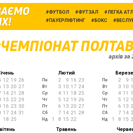
ВАЄМО
ФУТБОЛ
ФУТЗАЛ
ЛЕГКА АТ
Х!
ПАУЕРЛІФТИНГ
БОКС
ВЕСЛУ
ЧЕМПІОНАТ ПОЛТА
архів за 
Січень
Лютий
Берез
5
12
19
26
2
9
16
23
2
9
Пн
Пн
6
13
20
27
3
10
17
24
3
10
Вт
Вт
7
14
21
28
4
11
18
25
4
11
Ср
Ср
8
15
22
29
5
12
19
26
5
12
Чт
Чт
9
16
23
30
6
13
20
27
6
13
Пт
Пт
0
17
24
31
7
14
21
28
7
14
Сб
Сб
1
18
25
1
8
15
22
1
8
15
Нд
Нд
вітень
Травень
Черве