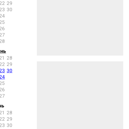
22
29
23
30
24
25
26
27
28
ень
21
28
22
29
23
30
24
25
26
27
нь
21
28
22
29
23
30