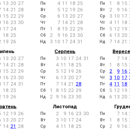
6
13
20
27
4
11
18
25
1
8
15
Пн
Пн
7
14
21
28
5
12
19
26
2
9
16
Вт
Вт
8
15
22
29
6
13
20
27
3
10
17
Ср
Ср
9
16
23
30
7
14
21
28
4
11
18
Чт
Чт
0
17
24
1
8
15
22
29
5
12
19
Пт
Пт
1
18
25
2
9
16
23
30
6
13
20
Сб
Сб
2
19
26
3
10
17
24
31
7
14
21
Нд
Нд
ипень
Серпень
Верес
6
13
20
27
3
10
17
24
31
7
14
Пн
Пн
7
14
21
28
4
11
18
25
1
8
15
Вт
Вт
8
15
22
29
5
12
19
26
2
9
16
Ср
Ср
9
16
23
30
6
13
20
27
3
10
17
Чт
Чт
0
17
24
31
7
14
21
28
4
11
18
Пт
Пт
1
18
25
1
8
15
22
29
5
12
19
Сб
Сб
2
19
26
2
9
16
23
30
6
13
20
Нд
Нд
овтень
Листопад
Груде
5
12
19
26
2
9
16
23
30
7
14
Пн
Пн
6
13
20
27
3
10
17
24
1
8
15
Вт
Вт
7
14
21
28
4
11
18
25
2
9
16
Ср
Ср