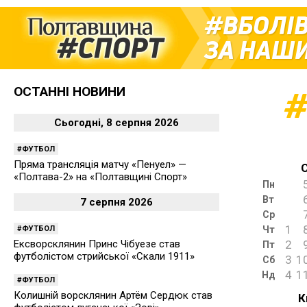
ВБОЛІ
ЗА НАШИ
ОСТАННІ НОВИНИ
Сьогодні, 8 серпня 2026
ФУТБОЛ
Пряма трансляція матчу «Пенуел» —
«Полтава-2» на «Полтавщині Спорт»
Пн
Вт
7 серпня 2026
Ср
1
ФУТБОЛ
Чт
Ексворсклянин Принс Чібуезе став
2
Пт
футболістом стрийської «Скали 1911»
3
1
Сб
4
1
Нд
ФУТБОЛ
Колишній ворсклянин Артём Сердюк став
К