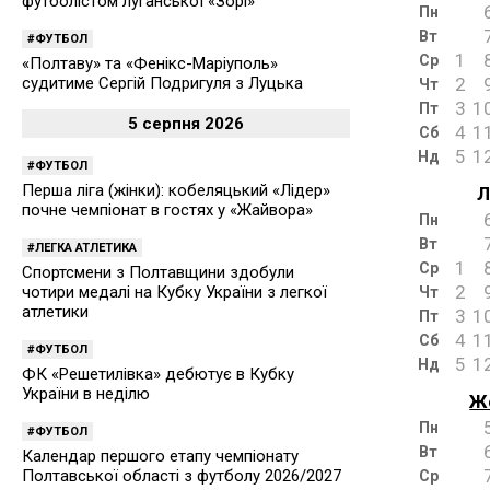
футболістом луганської «Зорі»
Пн
Вт
ФУТБОЛ
1
Ср
«Полтаву» та «Фенікс-Маріуполь»
судитиме Сергій Подригуля з Луцька
2
Чт
3
1
Пт
5 серпня 2026
4
1
Сб
5
1
Нд
ФУТБОЛ
Перша ліга (жінки): кобеляцький «Лідер»
Л
почне чемпіонат в гостях у «Жайвора»
Пн
Вт
ЛЕГКА АТЛЕТИКА
1
Ср
Спортсмени з Полтавщини здобули
2
чотири медалі на Кубку України з легкої
Чт
атлетики
3
1
Пт
4
1
Сб
ФУТБОЛ
5
1
Нд
ФК «Решетилівка» дебютує в Кубку
України в неділю
Ж
Пн
ФУТБОЛ
Вт
Календар першого етапу чемпіонату
Полтавської області з футболу 2026/2027
Ср