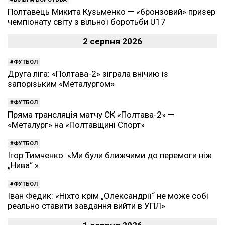
Полтавець Микита Кузьменко — «бронзовий» призер
чемпіонату світу з вільної боротьби U17
2 серпня 2026
ФУТБОЛ
Друга ліга: «Полтава-2» зіграла внічию із
запорізьким «Металургом»
ФУТБОЛ
Пряма трансляція матчу СК «Полтава-2» —
«Металург» на «Полтавщині Спорт»
ФУТБОЛ
Ігор Тимченко: «Ми були ближчими до перемоги ніж
„Нива“ »
ФУТБОЛ
Іван Федик: «Ніхто крім „Олександрії“ не може собі
реально ставити завдання вийти в УПЛ»