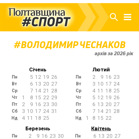
ВОЛОДИМИР ЧЕСНАКОВ
архів за 2026 рік
Січень
Лютий
5
12
19
26
2
9
16
23
Пн
Пн
6
13
20
27
3
10
17
24
Вт
Вт
7
14
21
28
4
11
18
25
Ср
Ср
1
8
15
22
29
5
12
19
26
Чт
Чт
2
9
16
23
30
6
13
20
27
Пт
Пт
3
10
17
24
31
7
14
21
28
Сб
Сб
4
11
18
25
1
8
15
22
Нд
Нд
Березень
Квітень
2
9
16
23
30
6
13
20
27
Пн
Пн