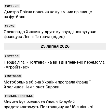
ФУТБОЛ
Дмитро Пріхна пояснив чому змінив прізвище
на футболці
БОКС
Олександр Хижняк у другому раунді нокаутував
француза Ленні Патрача (відео)
25 липня 2026
ФУТБОЛ
Перша ліга: «Полтава» на виїзді впевнено перемогла
«Агробізнес»
МОТОБОЛ
Мотобольна збірна України програла Франції
й залишає Чемпіонат Європи
ВІЛЬНА БОРОТЬБА
Микита Кузьменко та Олена Колубай
представлятимуть Полтавщину на ЧЄ з вільної