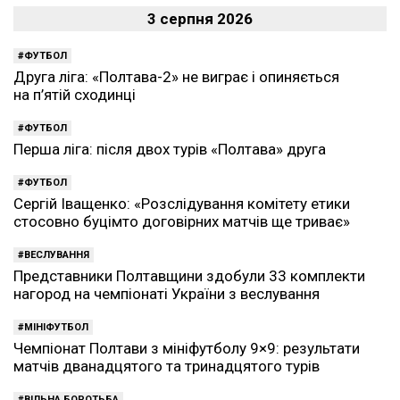
3 серпня 2026
ФУТБОЛ
Друга ліга: «Полтава-2» не виграє і опиняється
на п’ятій сходинці
ФУТБОЛ
Перша ліга: після двох турів «Полтава» друга
ФУТБОЛ
Сергій Іващенко: «Розслідування комітету етики
стосовно буцімто договірних матчів ще триває»
ВЕСЛУВАННЯ
Представники Полтавщини здобули 33 комплекти
нагород на чемпіонаті України з веслування
МІНІФУТБОЛ
Чемпіонат Полтави з мініфутболу 9×9: результати
матчів дванадцятого та тринадцятого турів
ВІЛЬНА БОРОТЬБА