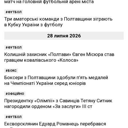
матч на головній футбольній арені міста
ФУТБОЛ
Три аматорські команди з Полтавщини зіграють
в Кубку України з футболу
28 липня 2026
ФУТБОЛ
Колишній захисник «Полтави» Євген Місюра став
гравцем ковалівського «Колоса»
БОКС
Боксери з Полтавщини здобули п’ять медалей
на Чемпіонаті України серед юніорів
ОФІЦІЙНО
Президентку «Олімпії» з Савинців Тетяну Ситник
нагородили орденом «За заслуги» ІІІ ст
ФУТБОЛ
Ексворсклянин Едуард Романець перебрався