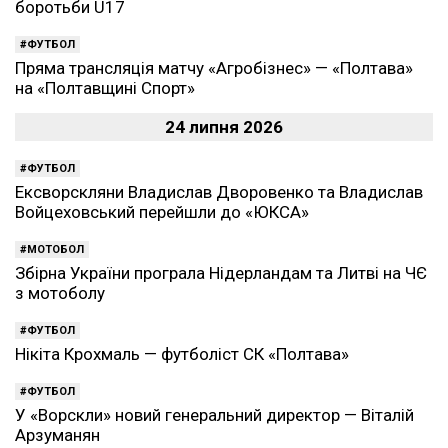
боротьби U17
ФУТБОЛ
Пряма трансляція матчу «Агробізнес» — «Полтава»
на «Полтавщині Спорт»
24 липня 2026
ФУТБОЛ
Ексворскляни Владислав Дворовенко та Владислав
Войцеховський перейшли до «ЮКСА»
МОТОБОЛ
Збірна України програла Нідерландам та Литві на ЧЄ
з мотоболу
ФУТБОЛ
Нікіта Крохмаль — футболіст СК «Полтава»
ФУТБОЛ
У «Ворскли» новий генеральний директор — Віталій
Арзуманян