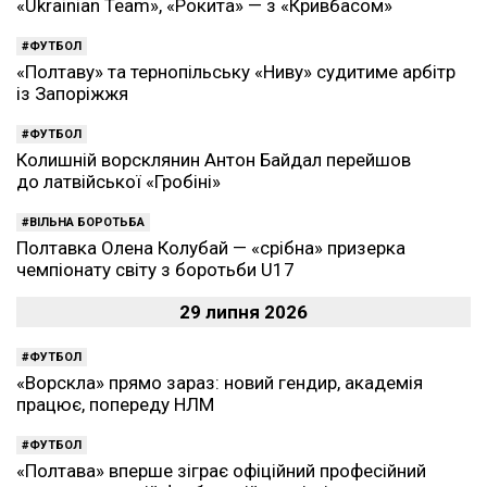
«Ukrainian Team», «Рокита» — з «Кривбасом»
ФУТБОЛ
«Полтаву» та тернопільську «Ниву» судитиме арбітр
із Запоріжжя
ФУТБОЛ
Колишній ворсклянин Антон Байдал перейшов
до латвійської «Гробіні»
ВІЛЬНА БОРОТЬБА
Полтавка Олена Колубай — «срібна» призерка
чемпіонату світу з боротьби U17
29 липня 2026
ФУТБОЛ
«Ворскла» прямо зараз: новий гендир, академія
працює, попереду НЛМ
ФУТБОЛ
«Полтава» вперше зіграє офіційний професійний