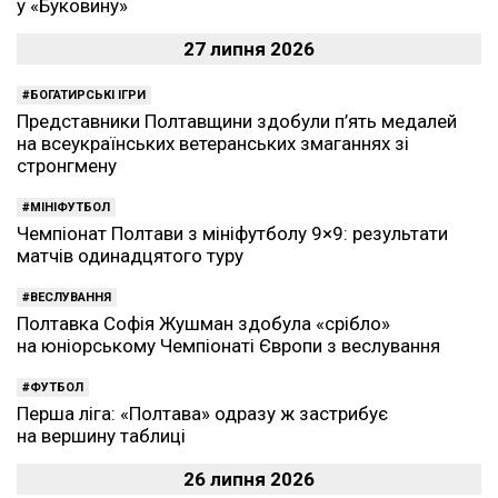
у «Буковину»
27 липня 2026
БОГАТИРСЬКІ ІГРИ
Представники Полтавщини здобули п’ять медалей
на всеукраїнських ветеранських змаганнях зі
стронгмену
МІНІФУТБОЛ
Чемпіонат Полтави з мініфутболу 9×9: результати
матчів одинадцятого туру
ВЕСЛУВАННЯ
Полтавка Софія Жушман здобула «срібло»
на юніорському Чемпіонаті Європи з веслування
ФУТБОЛ
Перша ліга: «Полтава» одразу ж застрибує
на вершину таблиці
26 липня 2026