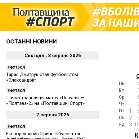
ВБОЛІ
ЗА НАШИ
ОСТАННІ НОВИНИ
Сьогодні, 8 серпня 2026
ФУТБОЛ
Тарас Дмитрук став футболістом
«Олександрії»
Пн
Вт
ФУТБОЛ
Ср
Пряма трансляція матчу «Пенуел» —
«Полтава-2» на «Полтавщині Спорт»
Чт
1
Пт
7 серпня 2026
2
Сб
3
1
Нд
ФУТБОЛ
Ексворсклянин Принс Чібуезе став
К