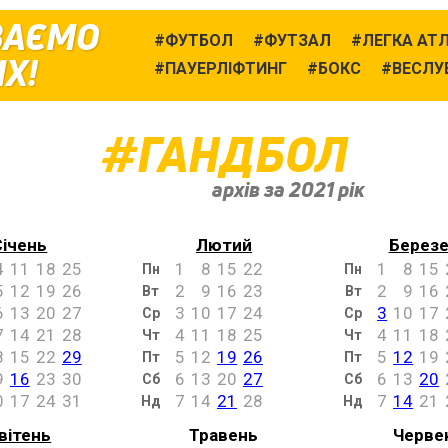
ВАЄМО
ФУТБОЛ
ФУТЗАЛ
ЛЕГКА АТ
Х!
ПАУЕРЛІФТИНГ
БОКС
ВЕСЛУ
ГАНДБОЛ
архів за 2021 рік
Січень
Лютий
Берез
4
11
18
25
1
8
15
22
1
8
15
Пн
Пн
5
12
19
26
2
9
16
23
2
9
16
Вт
Вт
6
13
20
27
3
10
17
24
3
10
17
Ср
Ср
7
14
21
28
4
11
18
25
4
11
18
Чт
Чт
8
15
22
29
5
12
19
26
5
12
19
Пт
Пт
9
16
23
30
6
13
20
27
6
13
20
Сб
Сб
0
17
24
31
7
14
21
28
7
14
21
Нд
Нд
вітень
Травень
Черве