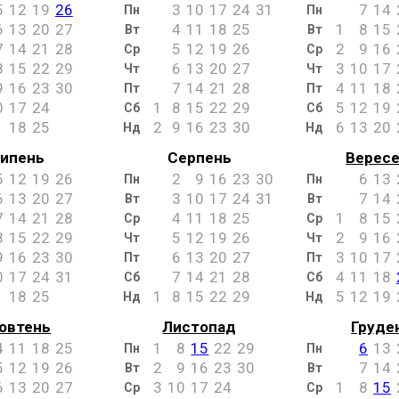
5
12
19
26
3
10
17
24
31
7
14
Пн
Пн
6
13
20
27
4
11
18
25
1
8
15
Вт
Вт
7
14
21
28
5
12
19
26
2
9
16
Ср
Ср
8
15
22
29
6
13
20
27
3
10
17
Чт
Чт
9
16
23
30
7
14
21
28
4
11
18
Пт
Пт
0
17
24
1
8
15
22
29
5
12
19
Сб
Сб
1
18
25
2
9
16
23
30
6
13
20
Нд
Нд
ипень
Серпень
Верес
5
12
19
26
2
9
16
23
30
6
13
Пн
Пн
6
13
20
27
3
10
17
24
31
7
14
Вт
Вт
7
14
21
28
4
11
18
25
1
8
15
Ср
Ср
8
15
22
29
5
12
19
26
2
9
16
Чт
Чт
9
16
23
30
6
13
20
27
3
10
17
Пт
Пт
0
17
24
31
7
14
21
28
4
11
18
Сб
Сб
1
18
25
1
8
15
22
29
5
12
19
Нд
Нд
овтень
Листопад
Груде
4
11
18
25
1
8
15
22
29
6
13
Пн
Пн
5
12
19
26
2
9
16
23
30
7
14
Вт
Вт
6
13
20
27
3
10
17
24
1
8
15
Ср
Ср