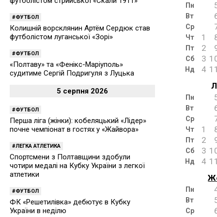
футболістом стрийської «Скали 1911»
Пн
Вт
ФУТБОЛ
Ср
Колишній ворсклянин Артём Сердюк став
футболістом луганської «Зорі»
1
Чт
2
Пт
ФУТБОЛ
3
1
Сб
«Полтаву» та «Фенікс-Маріуполь»
4
1
Нд
судитиме Сергій Подригуля з Луцька
Л
5 серпня 2026
Пн
Вт
ФУТБОЛ
Ср
Перша ліга (жінки): кобеляцький «Лідер»
1
почне чемпіонат в гостях у «Жайвора»
Чт
2
Пт
ЛЕГКА АТЛЕТИКА
3
1
Сб
Спортсмени з Полтавщини здобули
4
1
Нд
чотири медалі на Кубку України з легкої
атлетики
Ж
Пн
ФУТБОЛ
Вт
ФК «Решетилівка» дебютує в Кубку
України в неділю
Ср