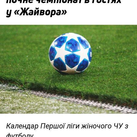
у «Жайвора»
Календар Першої ліги жіночого ЧУ з
футболу