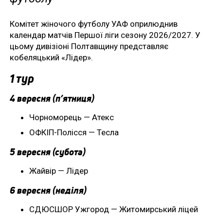
Комітет жіночого футболу УАФ оприлюднив
календар матчів Першої ліги сезону 2026/2027. У
цьому дивізіоні Полтавщину представляє
кобеляцький «Лідер».
1 тур
4 вересня (п’ятниця)
Чорноморець — Атекс
ОФКІП-Полісся — Тесла
5 вересня (субота)
Жайвір — Лідер
6 вересня (неділя)
СДЮСШОР Ужгород — Житомирський ліцей