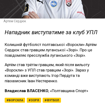
Артем Сердюк
Нападник виступатиме за клуб УПЛ
Колишній футболіст полтавської «Ворскли» Артём
Сердюк став гравцем луганської «Зорі». Про це
повідомляє пресслужба луганського «Зорі».
Артём став трётім гравцем, який після вильоту
«Ворскли» з УПЛ став гравцем «Зорі». Зараз у
команді вже виступають Ігор Пердута та
півзахисник Іван Нестеренко.
Владислав ВЛАСЕНКО
, «Полтавщина Спорт»
ВОРСКЛА
ЗОРЯ
ФУТБОЛ