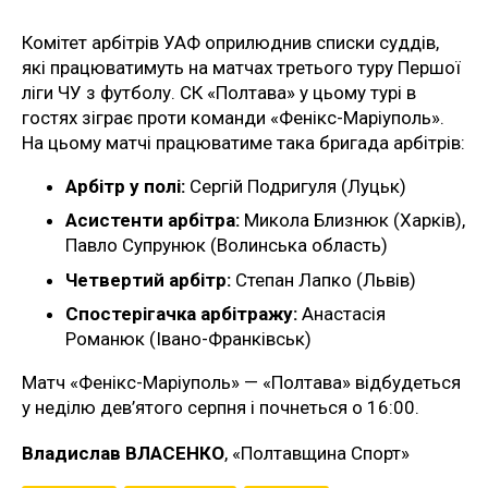
Комітет арбітрів УАФ оприлюднив списки суддів,
які працюватимуть на матчах третього туру Першої
ліги ЧУ з футболу. СК «Полтава» у цьому турі в
гостях зіграє проти команди «Фенікс-Маріуполь».
На цьому матчі працюватиме така бригада арбітрів:
Арбітр у полі:
Сергій Подригуля (Луцьк)
Асистенти арбітра:
Микола Близнюк (Харків),
Павло Супрунюк (Волинська область)
Четвертий арбітр:
Степан Лапко (Львів)
Спостерігачка арбітражу:
Анастасія
Романюк (Івано-Франківськ)
Матч «Фенікс-Маріуполь» — «Полтава» відбудеться
у неділю дев’ятого серпня і почнеться о 16:00.
Владислав ВЛАСЕНКО
, «Полтавщина Спорт»