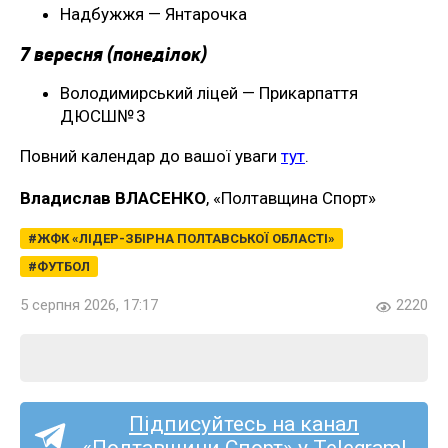
Надбужжя — Янтарочка
7 вересня (понеділок)
Володимирський ліцей — Прикарпаття
ДЮСШ№ 3
Повний календар до вашої уваги
тут
.
Владислав ВЛАСЕНКО
, «Полтавщина Спорт»
ЖФК «ЛІДЕР-ЗБІРНА ПОЛТАВСЬКОЇ ОБЛАСТІ»
ФУТБОЛ
5 серпня 2026, 17:17
2220
Підписуйтесь на канал
«Полтавщини Спорт» у Telegram!