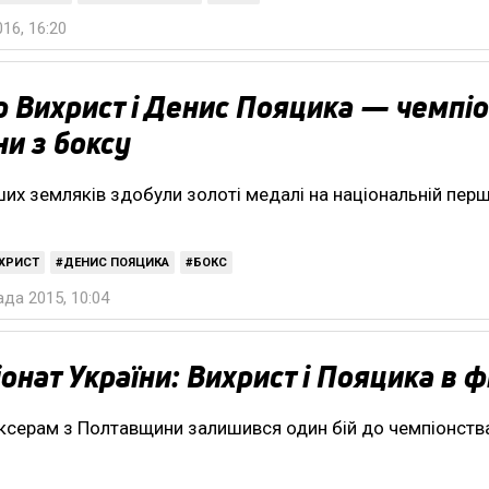
016, 16:20
р Вихрист і Денис Пояцика — чемпі
ни з боксу
их земляків здобули золоті медалі на національній перш
ИХРИСТ
ДЕНИС ПОЯЦИКА
БОКС
да 2015, 10:04
онат України: Вихрист і Пояцика в ф
серам з Полтавщини залишився один бій до чемпіонств