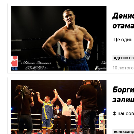
Денис
отама
Ще один 
ДЕНИС ПО
10 лютого 
Борги
залиш
Фінансов
ОЛЕКСАН