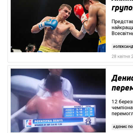
групо
Представ
найкращи
Всесвітнь
ОЛЕКСАН
28 квітня 
Дени
перем
12 берез
чемпіонат
перемогл
ДЕНИС ПО