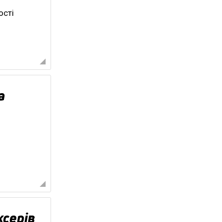
ості
а
ксерів