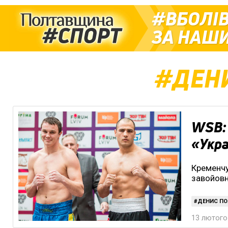
ВБОЛІ
ЗА НАШИ
ДЕН
WSB: 
«Укра
Кременчу
завойов
ДЕНИС ПО
13 лютого 