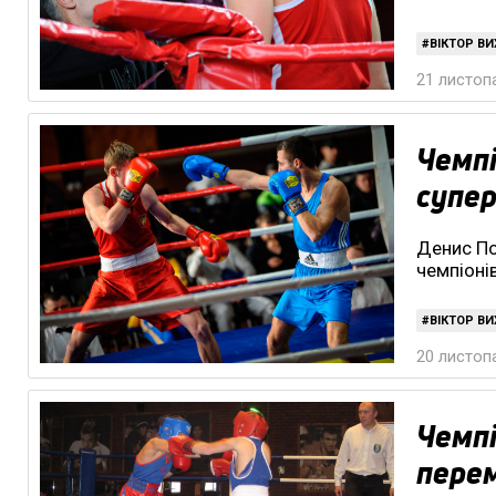
ВІКТОР В
21 листопа
Чемпі
супер
Денис По
чемпіоні
ВІКТОР В
20 листопа
Чемпі
перем