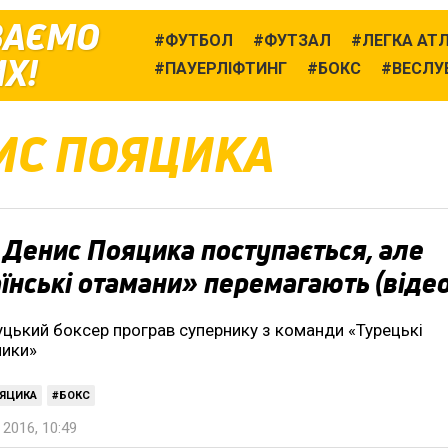
ВАЄМО
ФУТБОЛ
ФУТЗАЛ
ЛЕГКА АТ
Х!
ПАУЕРЛІФТИНГ
БОКС
ВЕСЛУ
ИС ПОЯЦИКА
Денис Пояцика поступається, але
їнські отамани» перемагають (відео
цький боксер програв супернику з команди «Турецькі
ники»
ЯЦИКА
БОКС
2016, 10:49