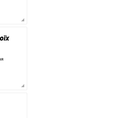
оїх
ня