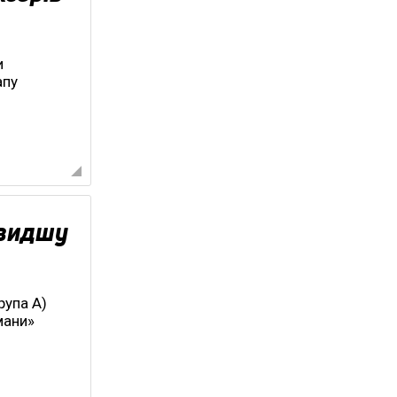
и
апу
швидшу
рупа А)
мани»