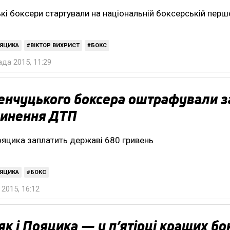
кі боксери стартували на національній боксерській перш
ЯЦИКА
ВІКТОР ВИХРИСТ
БОКС
да 2015, 11:29
нчуцького боксера оштрафували з
чинення ДТП
яцика заплатить державі 680 гривень
ЯЦИКА
БОКС
2015, 16:12
к і Пояцика — у п’ятірці кращих бо