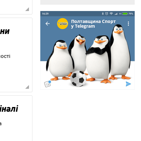
они
ості
іналі
а