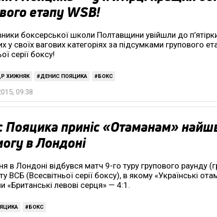
вого етапу WSB!
ники боксерської школи Полтавщини увійшли до п’ятірк
х у своїх вагових категоріях за підсумками групового ет
ої серії боксу!
ДР ХИЖНЯК
ДЕНИС ПОЯЦИКА
БОКС
2015, 09:38
с Пояцика приніс «Отаманам» най
огу в Лондоні
ня в Лондоні відбувся матч 9-го туру групового раунду (г
у ВСБ (Всесвітньої серії боксу), в якому «Українські ота
и «Британські левові серця» — 4:1.
ЯЦИКА
БОКС