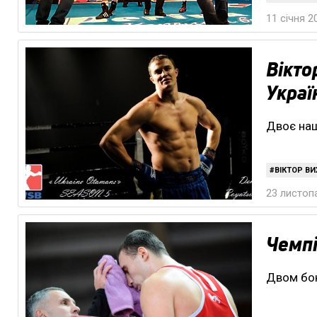
11 січня 2
Вікто
Украї
Двоє наш
ВІКТОР В
23 листопа
Чемпі
Двом бок