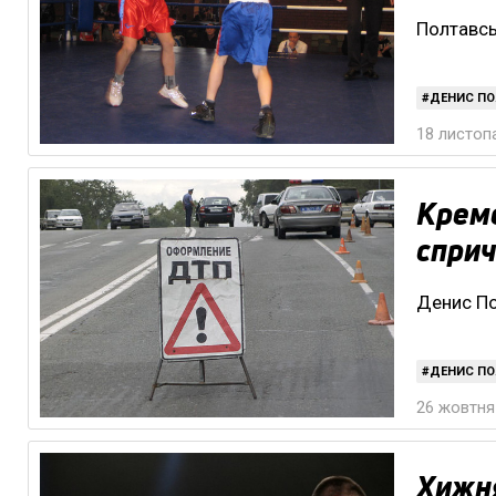
Полтавсь
ДЕНИС ПО
18 листопа
Креме
спри
Денис По
ДЕНИС ПО
26 жовтня 
Хижня