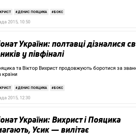
ИХРИСТ
ДЕНИС ПОЯЦИКА
БОКС
да 2015, 10:50
онат України: полтавці дізналися св
ників у півфіналі
яцика та Віктор Вихрист продовжують боротися за зван
в країни
ИХРИСТ
ДЕНИС ПОЯЦИКА
БОКС
да 2015, 12:30
онат України: Вихрист і Пояцика
агають, Усик — вилітає