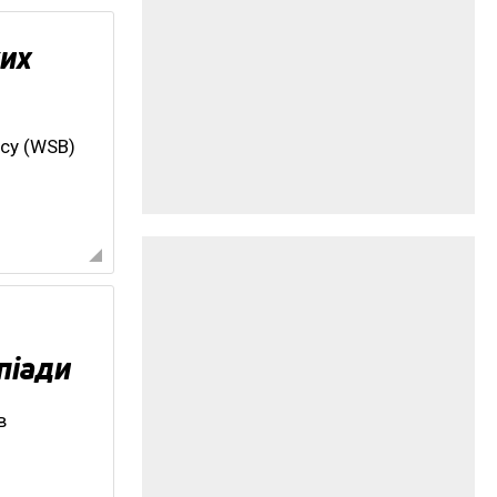
ких
ксу (WSB)
піади
в