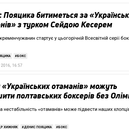
 Пояцика битиметься за «Українсь
нів» з турком Сейдою Кесерем
кременчужанин стартує у цьогорічній Всесвітній серії бо
ЯЦИКА
БОКС
2016, 16:57
 «Українських отаманів» можуть
ити полтавських боксерів без Олім
а нестабільність «отаманів» може підвести наших хлопці
ДР ХИЖНЯК
ДЕНИС ПОЯЦИКА
БОКС