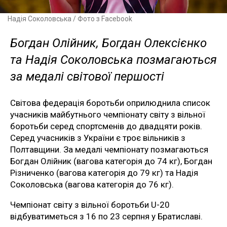
Надія Соколовська / Фото з Facebook
Богдан Олійник, Богдан Олексієнко
та Надія Соколовська позмагаються
за медалі світової першості
Світова федерація боротьби оприлюднила список
учасників майбутнього чемпіонату світу з вільної
боротьби серед спортсменів до двадцяти років.
Серед учасників з України є троє вільників з
Полтавщини. За медалі чемпіонату позмагаються
Богдан Олійник (вагова категорія до 74 кг), Богдан
Різниченко (вагова категорія до 79 кг) та Надія
Соколовська (вагова категорія до 76 кг).
Чемпіонат світу з вільної боротьби U-20
відбуватиметься з 16 по 23 серпня у Братиславі.