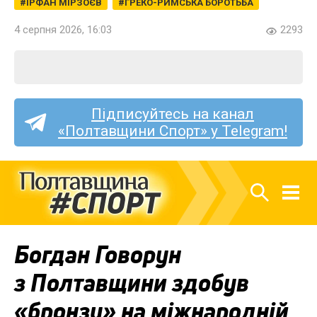
ІРФАН МІРЗОЄВ
ГРЕКО-РИМСЬКА БОРОТЬБА
4 серпня 2026, 16:03
2293
Підписуйтесь на канал
«Полтавщини Спорт» у Telegram!
Богдан Говорун
з Полтавщини здобув
«бронзу» на міжнародній