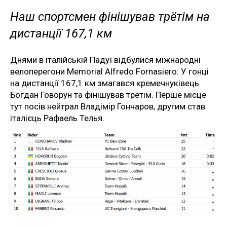
Наш спортсмен фінішував трётім на
дистанції 167,1 км
Днями в італійській Падуї відбулися міжнародні
велоперегони Memorial Alfredo Fornasiero. У гонці
на дистанції 167,1 км змагався кремечнуківець
Богдан Говорун та фінішував трётім. Перше місце
тут посів нейтрал Владімір Гончаров, другим став
італієць Рафаель Телья.