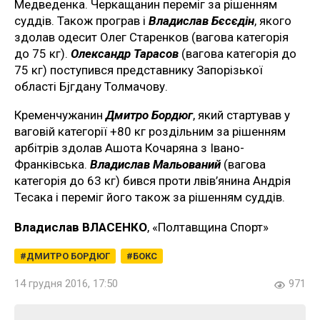
Медведенка. Черкащанин переміг за рішенням
суддів. Також програв і
Владислав Бєсєдін
, якого
здолав одесит Олег Старенков (вагова категорія
до 75 кг).
Олександр Тарасов
(вагова категорія до
75 кг) поступився представнику Запорізької
області Бjгдану Толмачову.
Кременчужанин
Дмитро Бордюг
, який стартував у
ваговій категорії +80 кг роздільним за рішенням
арбітрів здолав Ашота Кочаряна з Івано-
Франківська.
Владислав Мальований
(вагова
категорія до 63 кг) бився проти лвів’янина Андрія
Тесака і переміг його також за рішенням суддів.
Владислав ВЛАСЕНКО
, «Полтавщина Спорт»
ДМИТРО БОРДЮГ
БОКС
14 грудня 2016, 17:50
971