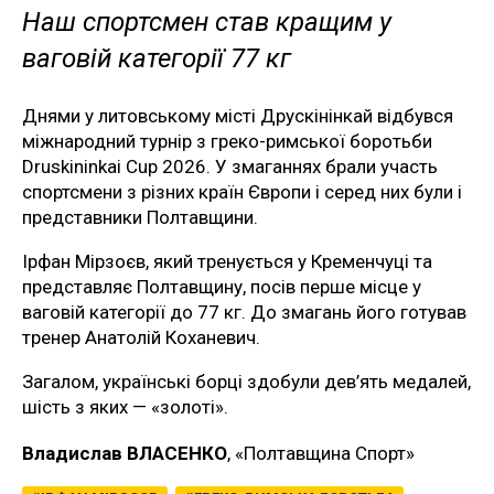
Наш спортсмен став кращим у
ваговій категорії 77 кг
Днями у литовському місті Друскінінкай відбувся
міжнародний турнір з греко-римської боротьби
Druskininkai Cup 2026. У змаганнях брали участь
спортсмени з різних країн Європи і серед них були і
представники Полтавщини.
Ірфан Мірзоєв, який тренується у Кременчуці та
представляє Полтавщину, посів перше місце у
ваговій категорії до 77 кг. До змагань його готував
тренер Анатолій Коханевич.
Загалом, українські борці здобули дев’ять медалей,
шість з яких — «золоті».
Владислав ВЛАСЕНКО
, «Полтавщина Спорт»