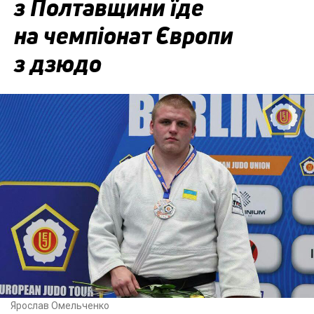
з Полтавщини їде
на чемпіонат Європи
з дзюдо
Ярослав Омельченко