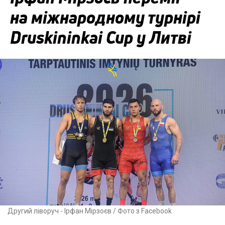
на міжнародному турнірі
Druskininkai Cup у Литві
Другий ліворуч - Ірфан Мірзоєв / Фото з Facebook