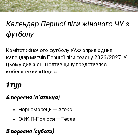
Календар Першої ліги жіночого ЧУ з
футболу
Комітет жіночого футболу УАФ оприлюднив
календар матчів Першої ліги сезону 2026/2027. У
цьому дивізіоні Полтавщину представляє
кобеляцький «Лідер».
1 тур
4 вересня (п’ятниця)
Чорноморець — Атекс
ОФКІП-Полісся — Тесла
5 вересня (субота)