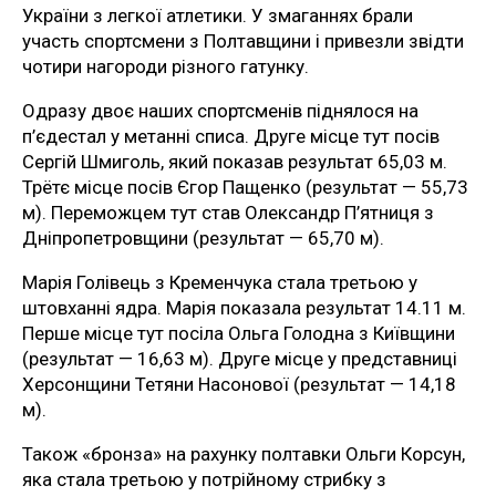
України з легкої атлетики. У змаганнях брали
участь спортсмени з Полтавщини і привезли звідти
чотири нагороди різного гатунку.
Одразу двоє наших спортсменів піднялося на
п’єдестал у метанні списа. Друге місце тут посів
Сергій Шмиголь, який показав результат 65,03 м.
Трётє місце посів Єгор Пащенко (результат — 55,73
м). Переможцем тут став Олександр П’ятниця з
Дніпропетровщини (результат — 65,70 м).
Марія Голівець з Кременчука стала третьою у
штовханні ядра. Марія показала результат 14.11 м.
Перше місце тут посіла Ольга Голодна з Київщини
(результат — 16,63 м). Друге місце у представниці
Херсонщини Тетяни Насонової (результат — 14,18
м).
Також «бронза» на рахунку полтавки Ольги Корсун,
яка стала третьою у потрійному стрибку з