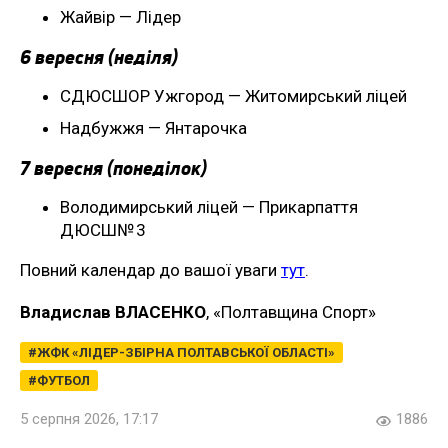
Жайвір — Лідер
6 вересня (неділя)
СДЮСШОР Ужгород — Житомирський ліцей
Надбужжя — Янтарочка
7 вересня (понеділок)
Володимирський ліцей — Прикарпаття
ДЮСШ№ 3
Повний календар до вашої уваги
тут
.
Владислав ВЛАСЕНКО
, «Полтавщина Спорт»
ЖФК «ЛІДЕР-ЗБІРНА ПОЛТАВСЬКОЇ ОБЛАСТІ»
ФУТБОЛ
5 серпня 2026, 17:17
1886