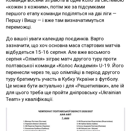
Команди восени зіграють в одне коло за системою
«кожен з кожним», потім же за підсумками
першого етапу команди поділяться на дві ліги —
Першу і Вищу — і вже там визначатимуться
переможці.
До вашої уваги календар поєдинків. Варто
зазначити, що хоч основна маса стартових матчів
відбудеться 15-16 серпня. Але вже восьмого
серпня «Олімпія» зіграє матч другого туру проти
полтавської команди «Колос Академія» U-19. Його
перенесли через те, що олімпійці в період другого
туру братимуть участь в Кубку України з футболу.
Це може бути актуально і для «Решетилівки», але їй
для цього треба ще пройти дніпровську «Ukrainian
Team» у кваліфікації.