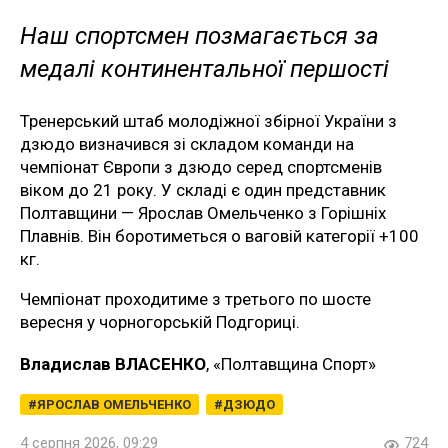
Наш спортсмен позмагається за
медалі континентальної першості
Тренерський штаб молодіжної збірної України з
дзюдо визначився зі складом команди на
чемпіонат Європи з дзюдо серед спортсменів
віком до 21 року. У складі є один представник
Полтавщини — Ярослав Омельченко з Горішніх
Плавнів. Він боротиметься о ваговій категорії +100
кг.
Чемпіонат проходитиме з третього по шосте
вересня у чорногорській Подгориці.
Владислав ВЛАСЕНКО
, «Полтавщина Спорт»
ЯРОСЛАВ ОМЕЛЬЧЕНКО
ДЗЮДО
4 серпня 2026, 09:29
724