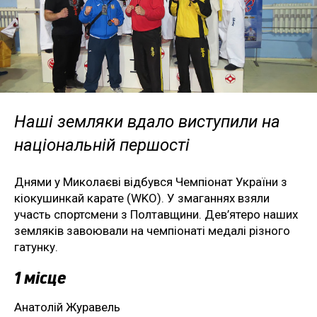
Наші земляки вдало виступили на
національній першості
Днями у Миколаєві відбувся Чемпіонат України з
кіокушинкай карате (WKO). У змаганнях взяли
участь спортсмени з Полтавщини. Дев’ятеро наших
земляків завоювали на чемпіонаті медалі різного
гатунку.
1 місце
Анатолій Журавель