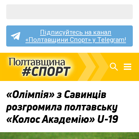
Підписуйтесь на канал
«Полтавщини Спорт» у Telegram!
«Олімпія» з Савинців
розгромила полтавську
«Колос Академію» U-19