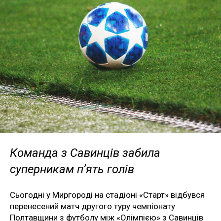
Команда з Савинців забила
суперникам п’ять голів
Сьогодні у Миргороді на стадіоні «Старт» відбувся
перенесений матч другого туру чемпіонату
Полтавщини з футболу між «Олімпією» з Савинців