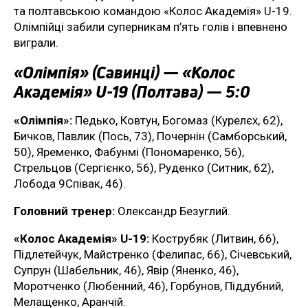
та полтавською командою «Колос Академія» U-19.
Олімпійці забили суперникам п’ять голів і впевнено
виграли.
«Олімпія» (Савинці) — «Колос
Академія» U-19 (Полтава) — 5:0
«Олімпія»:
Педько, Ковтун, Богомаз (Курелєх, 62),
Бичков, Павлик (Пось, 73), Почернін (Самборський,
50), Яременко, Фабунмі (Пономаренко, 56),
Стрельцов (Сергієнко, 56), Руденко (Ситник, 62),
Лобода 9Співак, 46).
Головний тренер:
Олександр Безуглий.
«Колос Академія» U-19:
Кострубяк (Литвин, 66),
Підлетейчук, Майстренко (Фелипас, 66), Січевський,
Супрун (Шабельник, 46), Явір (Яненко, 46),
Моротченко (Любенний, 46), Горбунов, Піддубний,
Мелащенко, Аранчій.