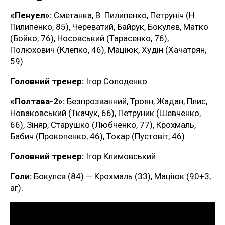
«Пенуел»:
Сметанка, В. Пилипенко, Петруніч (Н.
Пилипенко, 85), Череватий, Байрук, Бокулєв, Матко
(Бойко, 76), Носовський (Тарасенко, 76),
Полюхович (Клепко, 46), Маціюк, Худін (Хачатрян,
59).
Головний тренер:
Ігор Солоденко.
«Полтава-2»:
Безпрозванний, Троян, Жадан, Плис,
Новаковський (Ткачук, 66), Петруник (Шевченко,
66), Зіняр, Старушко (Любченко, 77), Крохмаль,
Бабич (Прокопенко, 46), Токар (Пустовіт, 46).
Головний тренер:
Ігор Климовський.
Голи:
Бокулєв (84) — Крохмаль (33), Маціюк (90+3,
аг).