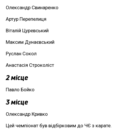
Олександр Свинаренко
Артур Перепелиця
Віталій Цуревський
Максим Дунаєвський
Руслан Сокол
Анастасія Строколіст
2 місце
Павло Бойко
3 місце
Олександр Кривко
Цей чемпіонат був відбірковим до ЧЄ з карате.