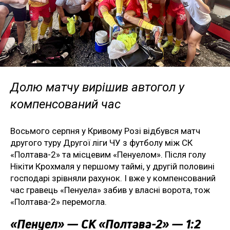
Долю матчу вирішив автогол у
компенсований час
Восьмого серпня у Кривому Розі відбувся матч
другого туру Другої ліги ЧУ з футболу між СК
«Полтава-2» та місцевим «Пенуелом». Після голу
Нікіти Крохмаля у першому таймі, у другій половині
господарі зрівняли рахунок. І вже у компенсований
час гравець «Пенуела» забив у власні ворота, тож
«Полтава-2» перемогла.
«Пенуел» — СК «Полтава-2» — 1:2