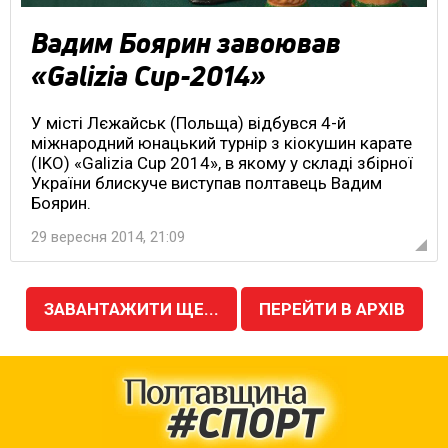
Вадим Боярин завоював
«Galizia Cup-2014»
У місті Лєжайськ (Польща) відбувся 4-й
міжнародний юнацький турнір з кіокушин карате
(IKO) «Galizia Cup 2014», в якому у складі збірної
України блискуче виступав полтавець Вадим
Боярин.
29 вересня 2014, 21:09
ЗАВАНТАЖИТИ ЩЕ...
ПЕРЕЙТИ В АРХІВ