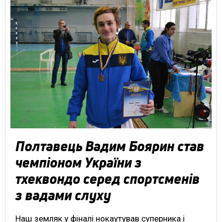
Полтавець Вадим Боярин став
чемпіоном України з
тхеквондо серед спортсменів
з вадами слуху
Наш земляк у фіналі нокаутував суперника і