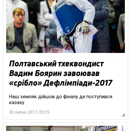
Полтавський тхеквондист
Вадим Боярин завоював
«срібло» Дефлімпіади-2017
Наш земляк дійшов до фіналу де поступився
казаху
30 липня 2017, 09:25