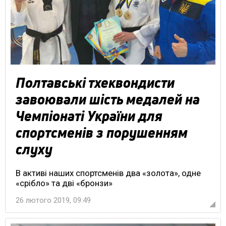
Полтавські тхеквондисти
завоювали шість медалей на
Чемпіонаті України для
спортсменів з порушенням
слуху
В активі наших спортсменів два «золота», одне
«срібло» та дві «бронзи»
26 лютого 2019, 09:49