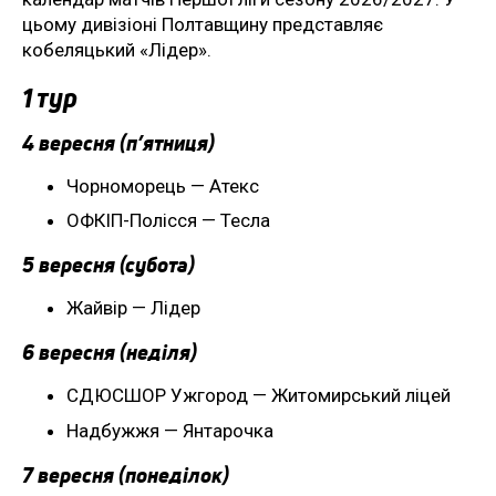
цьому дивізіоні Полтавщину представляє
кобеляцький «Лідер».
1 тур
4 вересня (п’ятниця)
Чорноморець — Атекс
ОФКІП-Полісся — Тесла
5 вересня (субота)
Жайвір — Лідер
6 вересня (неділя)
СДЮСШОР Ужгород — Житомирський ліцей
Надбужжя — Янтарочка
7 вересня (понеділок)