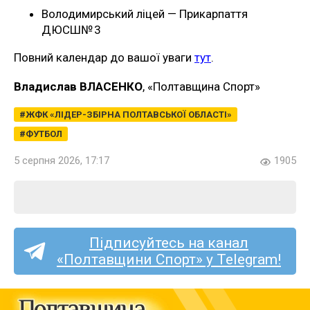
Володимирський ліцей — Прикарпаття
ДЮСШ№ 3
Повний календар до вашої уваги
тут
.
Владислав ВЛАСЕНКО
, «Полтавщина Спорт»
ЖФК «ЛІДЕР-ЗБІРНА ПОЛТАВСЬКОЇ ОБЛАСТІ»
ФУТБОЛ
5 серпня 2026, 17:17
1905
Підписуйтесь на канал
«Полтавщини Спорт» у Telegram!