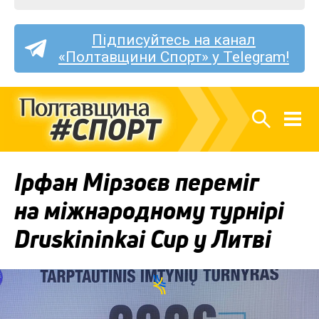
Підписуйтесь на канал
«Полтавщини Спорт» у Telegram!
Ірфан Мірзоєв переміг
на міжнародному турнірі
Druskininkai Cup у Литві