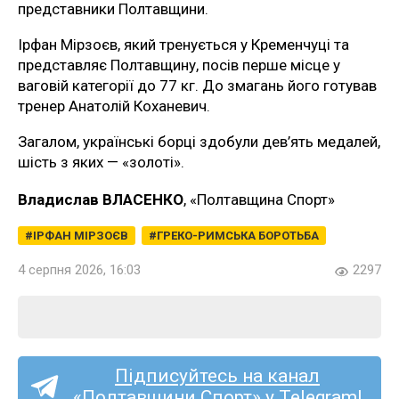
представники Полтавщини.
Ірфан Мірзоєв, який тренується у Кременчуці та
представляє Полтавщину, посів перше місце у
ваговій категорії до 77 кг. До змагань його готував
тренер Анатолій Коханевич.
Загалом, українські борці здобули дев’ять медалей,
шість з яких — «золоті».
Владислав ВЛАСЕНКО
, «Полтавщина Спорт»
ІРФАН МІРЗОЄВ
ГРЕКО-РИМСЬКА БОРОТЬБА
4 серпня 2026, 16:03
2297
Підписуйтесь на канал
«Полтавщини Спорт» у Telegram!