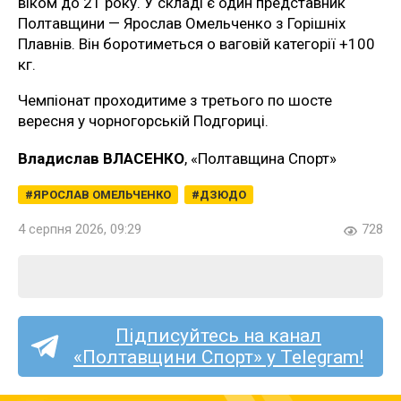
віком до 21 року. У складі є один представник
Полтавщини — Ярослав Омельченко з Горішніх
Плавнів. Він боротиметься о ваговій категорії +100
кг.
Чемпіонат проходитиме з третього по шосте
вересня у чорногорській Подгориці.
Владислав ВЛАСЕНКО
, «Полтавщина Спорт»
ЯРОСЛАВ ОМЕЛЬЧЕНКО
ДЗЮДО
4 серпня 2026, 09:29
728
Підписуйтесь на канал
«Полтавщини Спорт» у Telegram!