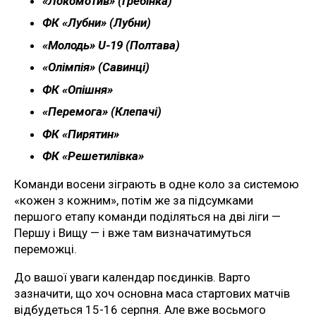
«Локомотив» (Грёбінка)
ФК «Лубни» (Лубни)
«Молодь» U-19 (Полтава)
«Олімпія» (Савинці)
ФК «Опішня»
«Перемога» (Клепачі)
ФК «Пирятин»
ФК «Решетилівка»
Команди восени зіграють в одне коло за системою
«кожен з кожним», потім же за підсумками
першого етапу команди поділяться на дві ліги —
Першу і Вищу — і вже там визначатимуться
переможці.
До вашої уваги календар поєдинків. Варто
зазначити, що хоч основна маса стартових матчів
відбудеться 15-16 серпня. Але вже восьмого