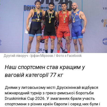
Другий ліворуч - Ірфан Мірзоєв / Фото з Facebook
Наш спортсмен став кращим у
ваговій категорії 77 кг
Днями у литовському місті Друскінінкай відбувся
міжнародний турнір з греко-римської боротьби
Druskininkai Cup 2026. У змаганнях брали участь
спортсмени з різних країн Європи і серед них були і