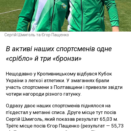
Сергій Шмиголь та Єгор Пащенко
В активі наших спортсменів одне
«срібло» й три «бронзи»
Нещодавно у Кропивницькому відбувся Кубок
України з легкої атлетики. У змаганнях брали
участь спортсмени з Полтавщини і привезли звідти
чотири нагороди різного гатунку.
Одразу двоє наших спортсменів піднялося на
п’єдестал у метанні списа. Друге місце тут посів
Сергій Шмиголь, який показав результат 65,03 м.
Трётє місце посів Єгор Пащенко (результат — 55,73