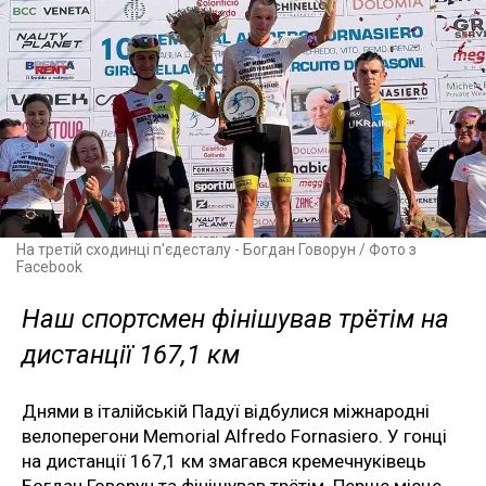
На третій сходинці п'єдесталу - Богдан Говорун / Фото з
Facebook
Наш спортсмен фінішував трётім на
дистанції 167,1 км
Днями в італійській Падуї відбулися міжнародні
велоперегони Memorial Alfredo Fornasiero. У гонці
на дистанції 167,1 км змагався кремечнуківець