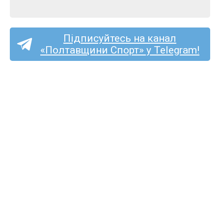
Підписуйтесь на канал
«Полтавщини Спорт» у Telegram!
Тарас Дмитрук став
футболістом
«Олександрії»