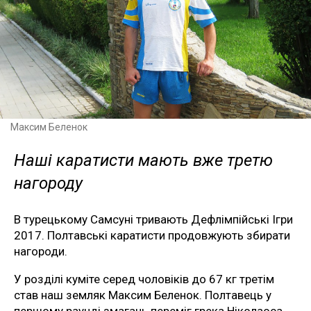
Максим Беленок
Наші каратисти мають вже третю
нагороду
В турецькому Самсуні тривають Дефлімпійські Ігри
2017. Полтавські каратисти продовжують збирати
нагороди.
У розділі куміте серед чоловіків до 67 кг третім
став наш земляк Максим Беленок. Полтавець у
першому раунді змагань переміг грека Ніколаоса