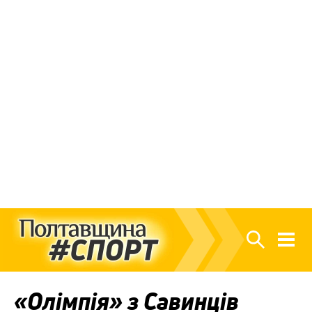
«Олімпія» з Савинців