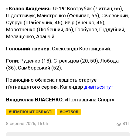
«Колос Академія» U-19:
Кострубяк (Литвин, 66),
Підлетейчук, Майстренко (Фелипас, 66), Січевський,
Супрун (Шабельник, 46), Явір (Яненко, 46),
Моротченко (Любенний, 46), Горбунов, Піддубний,
Мелащенко, Аранчій.
Головний тренер:
Олександр Кострицький.
Голи:
Руденко (13), Стрельцов (20, 50), Лобода
(36), Самборський (52).
Повноцінно обласна першість стартує
п’ятнадцятого серпня. Календар
дивіться тут
Владислав ВЛАСЕНКО
, «Полтавщина Спорт»
ЧЕМПІОНАТ ОБЛАСТІ
ФУТБОЛ
8 серпня 2026, 16:06
811