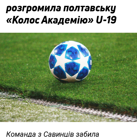
розгромила полтавську
«Колос Академію» U-19
Команда з Савинців забила