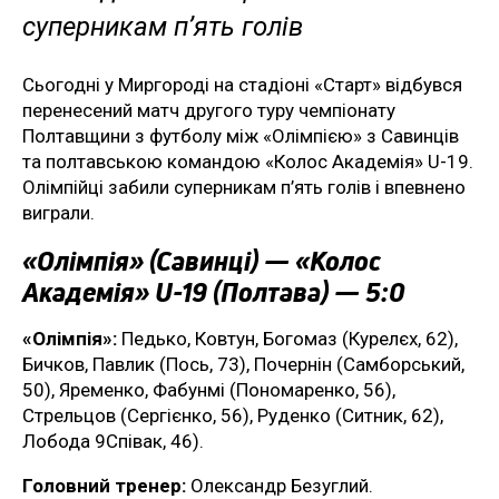
суперникам п’ять голів
Сьогодні у Миргороді на стадіоні «Старт» відбувся
перенесений матч другого туру чемпіонату
Полтавщини з футболу між «Олімпією» з Савинців
та полтавською командою «Колос Академія» U-19.
Олімпійці забили суперникам п’ять голів і впевнено
виграли.
«Олімпія» (Савинці) — «Колос
Академія» U-19 (Полтава) — 5:0
«Олімпія»:
Педько, Ковтун, Богомаз (Курелєх, 62),
Бичков, Павлик (Пось, 73), Почернін (Самборський,
50), Яременко, Фабунмі (Пономаренко, 56),
Стрельцов (Сергієнко, 56), Руденко (Ситник, 62),
Лобода 9Співак, 46).
Головний тренер:
Олександр Безуглий.