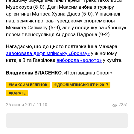
Муцокоуса (8-0). Далі Максим вибив з турніру
аргентинці Матіаса Хуана Діаса (5-0). У півфіналі
наш земляк програв турецькому спортсменові
Мехмету Сапмасу (5-9), але у поєдинку за «бронзу»
переміг венесуельця Андреса Падрона (9-2).
Нагадаємо, що до цього полтавка Інна Мажара
завоювала дефлімпійську «бронзу»
у жіночому
ката, а Віта Гаврілова
виборола «золото»
у куміте.
Владислав ВЛАСЕНКО
, «Полтавщина Спорт»
МАКСИМ БЕЛЕНОК
ДЕФЛІМПІЙСЬКІ ІГРИ 2017
КАРАТЕ
25 липня 2017, 11:10
2251