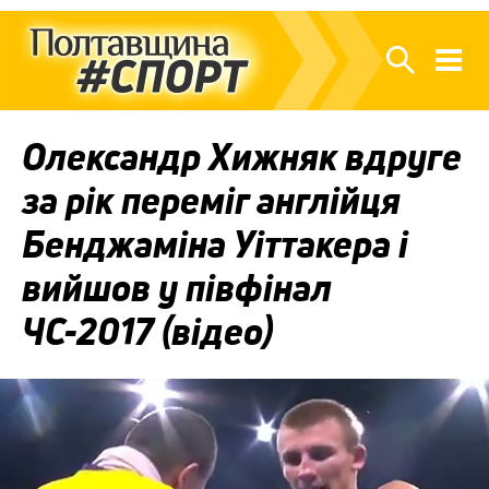
Олександр Хижняк вдруге
за рік переміг англійця
Бенджаміна Уіттакера і
вийшов у півфінал
ЧС-2017 (відео)