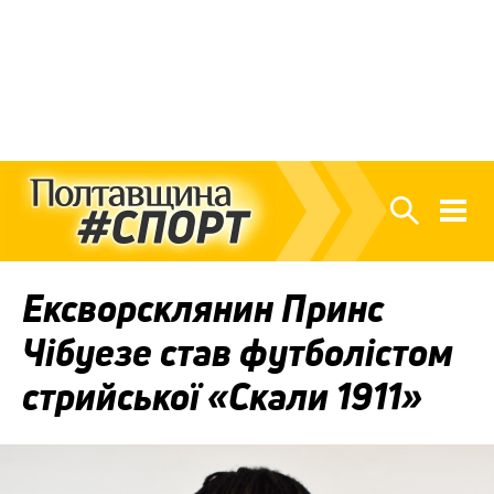
Ексворсклянин Принс
Чібуезе став футболістом
стрийської «Скали 1911»