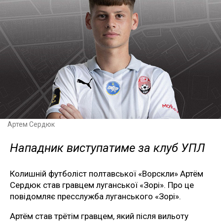
Артем Сердюк
Нападник виступатиме за клуб УПЛ
Колишній футболіст полтавської «Ворскли» Артём
Сердюк став гравцем луганської «Зорі». Про це
повідомляє пресслужба луганського «Зорі».
Артём став трётім гравцем, який після вильоту