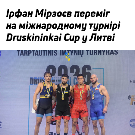
Ірфан Мірзоєв переміг
на міжнародному турнірі
Druskininkai Cup у Литві