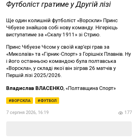
Футболіст гратиме у Другій лізі
Ще один колишній футболіст «Ворскли» Принс
Чібуезе знайшов собі нову команду. Нігерієць
виступатиме за «Скалу 1911» зі Стрию.
Принс Чібуезе Чісом у своїй кар’єрі грав за
«Миколаїв» та «Гірник-Спорт» з Горішніх Плавнів. Ну
і його останньою командою була полтавська
«Ворскла», у складі якої він зіграв 26 матчів у
Першій лізі 2025/2026.
Владислав ВЛАСЕНКО
, «Полтавщина Спорт»
ВОРСКЛА
ФУТБОЛ
7 серпня 2026, 16:19
177