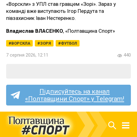
«Ворскли» з УПЛ став гравцем «Зорі». Зараз у
команді вже виступають Ігор Пердута та
півзахисник Іван Нестеренко.
Владислав ВЛАСЕНКО
, «Полтавщина Спорт»
ВОРСКЛА
ЗОРЯ
ФУТБОЛ
7 серпня 2026, 12:11
440
Підписуйтесь на канал
«Полтавщини Спорт» у Telegram!