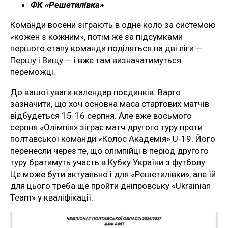
ФК «Решетилівка»
Команди восени зіграють в одне коло за системою
«кожен з кожним», потім же за підсумками
першого етапу команди поділяться на дві ліги —
Першу і Вищу — і вже там визначатимуться
переможці.
До вашої уваги календар поєдинків. Варто
зазначити, що хоч основна маса стартових матчів
відбудеться 15-16 серпня. Але вже восьмого
серпня «Олімпія» зіграє матч другого туру проти
полтавської команди «Колос Академія» U-19. Його
перенесли через те, що олімпійці в період другого
туру братимуть участь в Кубку України з футболу.
Це може бути актуально і для «Решетилівки», але їй
для цього треба ще пройти дніпровську «Ukrainian
Team» у кваліфікації.