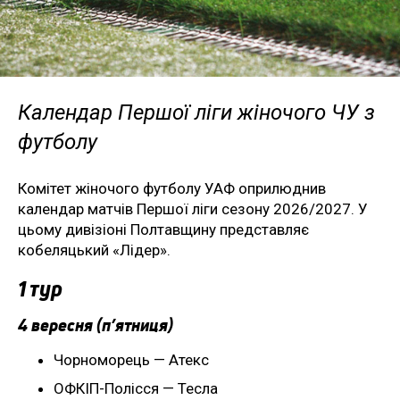
Календар Першої ліги жіночого ЧУ з
футболу
Комітет жіночого футболу УАФ оприлюднив
календар матчів Першої ліги сезону 2026/2027. У
цьому дивізіоні Полтавщину представляє
кобеляцький «Лідер».
1 тур
4 вересня (п’ятниця)
Чорноморець — Атекс
ОФКІП-Полісся — Тесла