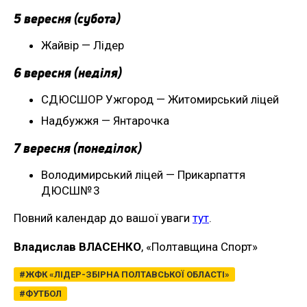
5 вересня (субота)
Жайвір — Лідер
6 вересня (неділя)
СДЮСШОР Ужгород — Житомирський ліцей
Надбужжя — Янтарочка
7 вересня (понеділок)
Володимирський ліцей — Прикарпаття
ДЮСШ№ 3
Повний календар до вашої уваги
тут
.
Владислав ВЛАСЕНКО
, «Полтавщина Спорт»
ЖФК «ЛІДЕР-ЗБІРНА ПОЛТАВСЬКОЇ ОБЛАСТІ»
ФУТБОЛ