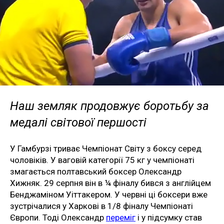
Наш земляк продовжує боротьбу за
медалі світової першості
У Гамбурзі триває Чемпіонат Світу з боксу серед
чоловіків. У ваговій категорії 75 кг у чемпіонаті
змагається полтавський боксер Олександр
Хижняк. 29 серпня він в ¼ фіналу бився з англійцем
Бенджаміном Уіттакером. У червні ці боксери вже
зустрічалися у Харкові в 1/8 фіналу Чемпіонаті
Європи. Тоді Олександр
переміг
і у підсумку став