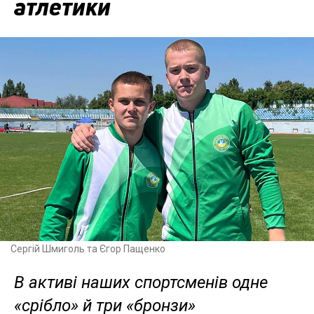
атлетики
Сергій Шмиголь та Єгор Пащенко
В активі наших спортсменів одне
«срібло» й три «бронзи»