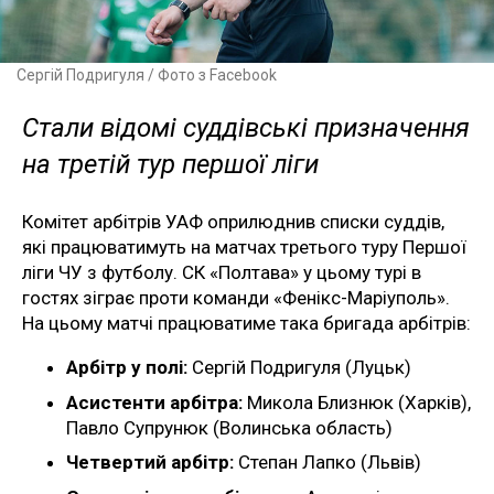
Сергій Подригуля / Фото з Facebook
Стали відомі суддівські призначення
на третій тур першої ліги
Комітет арбітрів УАФ оприлюднив списки суддів,
які працюватимуть на матчах третього туру Першої
ліги ЧУ з футболу. СК «Полтава» у цьому турі в
гостях зіграє проти команди «Фенікс-Маріуполь».
На цьому матчі працюватиме така бригада арбітрів:
Арбітр у полі:
Сергій Подригуля (Луцьк)
Асистенти арбітра:
Микола Близнюк (Харків),
Павло Супрунюк (Волинська область)
Четвертий арбітр:
Степан Лапко (Львів)