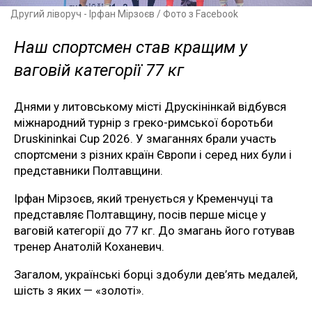
Другий ліворуч - Ірфан Мірзоєв / Фото з Facebook
Наш спортсмен став кращим у
ваговій категорії 77 кг
Днями у литовському місті Друскінінкай відбувся
міжнародний турнір з греко-римської боротьби
Druskininkai Cup 2026. У змаганнях брали участь
спортсмени з різних країн Європи і серед них були і
представники Полтавщини.
Ірфан Мірзоєв, який тренується у Кременчуці та
представляє Полтавщину, посів перше місце у
ваговій категорії до 77 кг. До змагань його готував
тренер Анатолій Коханевич.
Загалом, українські борці здобули дев’ять медалей,
шість з яких — «золоті».