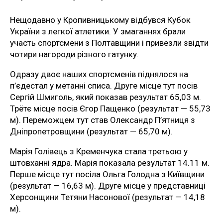
Нещодавно у Кропивницькому відбувся Кубок
України з легкої атлетики. У змаганнях брали
участь спортсмени з Полтавщини і привезли звідти
чотири нагороди різного гатунку.
Одразу двоє наших спортсменів піднялося на
п’єдестал у метанні списа. Друге місце тут посів
Сергій Шмиголь, який показав результат 65,03 м.
Трётє місце посів Єгор Пащенко (результат — 55,73
м). Переможцем тут став Олександр П’ятниця з
Дніпропетровщини (результат — 65,70 м).
Марія Голівець з Кременчука стала третьою у
штовханні ядра. Марія показала результат 14.11 м.
Перше місце тут посіла Ольга Голодна з Київщини
(результат — 16,63 м). Друге місце у представниці
Херсонщини Тетяни Насонової (результат — 14,18
м).