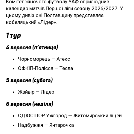
Комітет жіночого футболу УАФ оприлюднив
календар матчів Першої ліги сезону 2026/2027. У
цьому дивізіоні Полтавщину представляє
кобеляцький «Лідер».
1 тур
4 вересня (п’ятниця)
Чорноморець — Атекс
ОФКІП-Полісся — Тесла
5 вересня (субота)
Жайвір — Лідер
6 вересня (неділя)
СДЮСШОР Ужгород — Житомирський ліцей
Надбужжя — Янтарочка