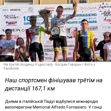
На третій сходинці п'єдесталу - Богдан Говорун / Фото з
Facebook
Наш спортсмен фінішував трётім на
дистанції 167,1 км
Днями в італійській Падуї відбулися міжнародні
велоперегони Memorial Alfredo Fornasiero. У гонці