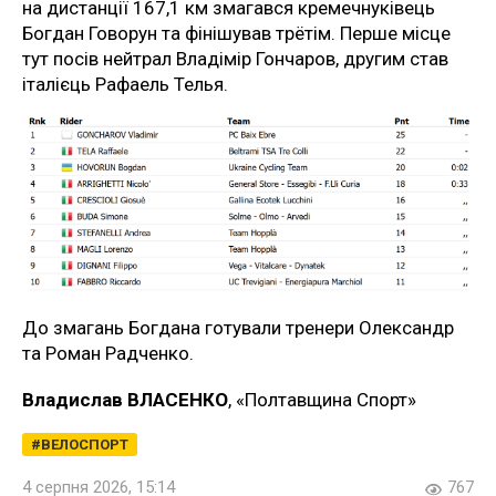
на дистанції 167,1 км змагався кремечнуківець
Богдан Говорун та фінішував трётім. Перше місце
тут посів нейтрал Владімір Гончаров, другим став
італієць Рафаель Телья.
До змагань Богдана готували тренери Олександр
та Роман Радченко.
Владислав ВЛАСЕНКО
, «Полтавщина Спорт»
ВЕЛОСПОРТ
4 серпня 2026, 15:14
767