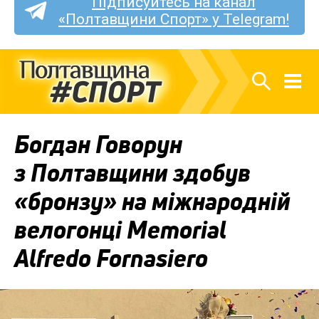
Підписуйтесь на канал
«Полтавщини Спорт» у Telegram!
Богдан Говорун
з Полтавщини здобув
«бронзу» на міжнародній
велогонці Memorial
Alfredo Fornasiero