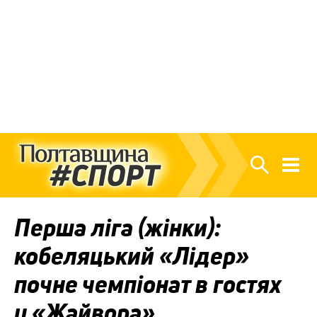
Перша ліга (жінки):
кобеляцький «Лідер»
почне чемпіонат в гостях
у «Жайвора»