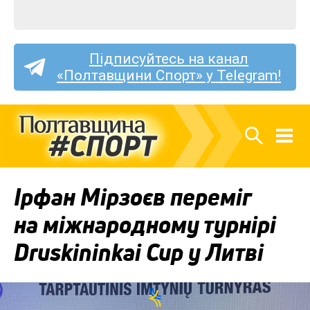
Підписуйтесь на канал
«Полтавщини Спорт» у Telegram!
Ірфан Мірзоєв переміг
на міжнародному турнірі
Druskininkai Cup у Литві