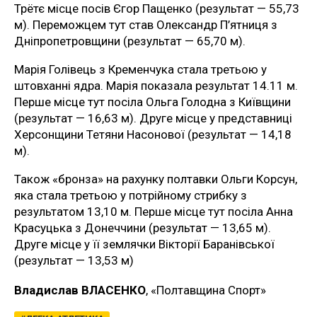
Трётє місце посів Єгор Пащенко (результат — 55,73
м). Переможцем тут став Олександр П’ятниця з
Дніпропетровщини (результат — 65,70 м).
Марія Голівець з Кременчука стала третьою у
штовханні ядра. Марія показала результат 14.11 м.
Перше місце тут посіла Ольга Голодна з Київщини
(результат — 16,63 м). Друге місце у представниці
Херсонщини Тетяни Насонової (результат — 14,18
м).
Також «бронза» на рахунку полтавки Ольги Корсун,
яка стала третьою у потрійному стрибку з
результатом 13,10 м. Перше місце тут посіла Анна
Красуцька з Донеччини (результат — 13,65 м).
Друге місце у її землячки Вікторії Баранівської
(результат — 13,53 м)
Владислав ВЛАСЕНКО
, «Полтавщина Спорт»