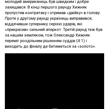
молодий американець був швидким і добре
захищався. В кінці першого раунду Хижняк
пропустив контратаку і отримав «двійку» в голову.
Проте у другому раунді українець виправився,
віддячивши супернику серією ударів, які
«прикрасив» сильний аперкот. Третій раунд теж був
за нашим земляком, тож Олександр Хижняк
переміг роздільним рішенням суддів (4:1) і
виходить до фіналу де битиметься за «золото».