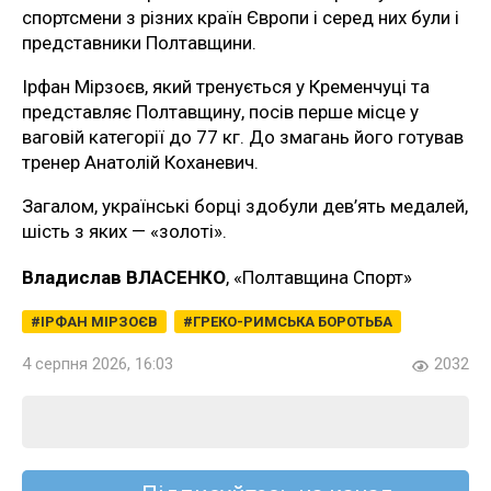
спортсмени з різних країн Європи і серед них були і
представники Полтавщини.
Ірфан Мірзоєв, який тренується у Кременчуці та
представляє Полтавщину, посів перше місце у
ваговій категорії до 77 кг. До змагань його готував
тренер Анатолій Коханевич.
Загалом, українські борці здобули дев’ять медалей,
шість з яких — «золоті».
Владислав ВЛАСЕНКО
, «Полтавщина Спорт»
ІРФАН МІРЗОЄВ
ГРЕКО-РИМСЬКА БОРОТЬБА
4 серпня 2026, 16:03
2032