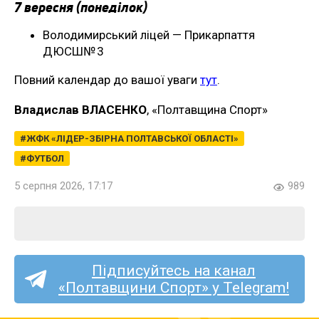
7 вересня (понеділок)
Володимирський ліцей — Прикарпаття
ДЮСШ№ 3
Повний календар до вашої уваги
тут
.
Владислав ВЛАСЕНКО
, «Полтавщина Спорт»
ЖФК «ЛІДЕР-ЗБІРНА ПОЛТАВСЬКОЇ ОБЛАСТІ»
ФУТБОЛ
5 серпня 2026, 17:17
989
Підписуйтесь на канал
«Полтавщини Спорт» у Telegram!