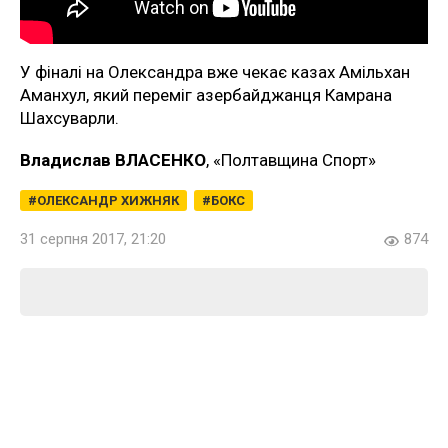
У фіналі на Олександра вже чекає казах Амільхан
Аманхул, який переміг азербайджанця Камрана
Шахсуварли.
Владислав ВЛАСЕНКО
, «Полтавщина Спорт»
ОЛЕКСАНДР ХИЖНЯК
БОКС
31 серпня 2017, 21:20
874