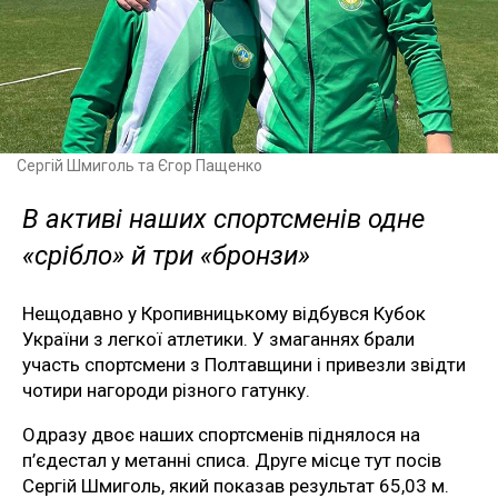
Сергій Шмиголь та Єгор Пащенко
В активі наших спортсменів одне
«срібло» й три «бронзи»
Нещодавно у Кропивницькому відбувся Кубок
України з легкої атлетики. У змаганнях брали
участь спортсмени з Полтавщини і привезли звідти
чотири нагороди різного гатунку.
Одразу двоє наших спортсменів піднялося на
п’єдестал у метанні списа. Друге місце тут посів
Сергій Шмиголь, який показав результат 65,03 м.