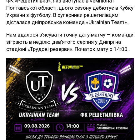
ФК «Решетилівка», яка виступає в чемпіонаті
Полтавської області, цього сезону дебютує в Кубку
України з футболу. В суперники решетилівцям
дісталася дніпровська команда «Ukrainian Team».
Нам вдалося з’ясувати точну дату матчу — команди
зіграють в неділю дев’ятого серпня у Дніпрі на
стадіоні «Трудові резерви». Початок мату о 14:00.