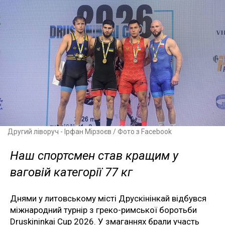
Другий ліворуч - Ірфан Мірзоєв / Фото з Facebook
Наш спортсмен став кращим у
ваговій категорії 77 кг
Днями у литовському місті Друскінінкай відбувся
міжнародний турнір з греко-римської боротьби
Druskininkai Cup 2026. У змаганнях брали участь