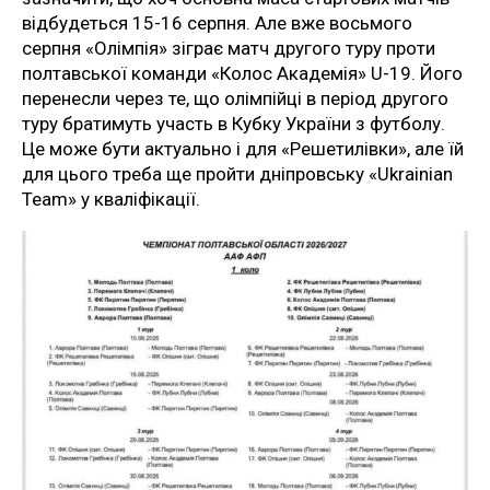
відбудеться 15-16 серпня. Але вже восьмого
серпня «Олімпія» зіграє матч другого туру проти
полтавської команди «Колос Академія» U-19. Його
перенесли через те, що олімпійці в період другого
туру братимуть участь в Кубку України з футболу.
Це може бути актуально і для «Решетилівки», але їй
для цього треба ще пройти дніпровську «Ukrainian
Team» у кваліфікації.