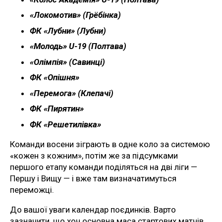
«Локомотив» (Грёбінка)
ФК «Лубни» (Лубни)
«Молодь» U-19 (Полтава)
«Олімпія» (Савинці)
ФК «Опішня»
«Перемога» (Клепачі)
ФК «Пирятин»
ФК «Решетилівка»
Команди восени зіграють в одне коло за системою
«кожен з кожним», потім же за підсумками
першого етапу команди поділяться на дві ліги —
Першу і Вищу — і вже там визначатимуться
переможці.
До вашої уваги календар поєдинків. Варто
зазначити, що хоч основна маса стартових матчів