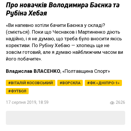
Про новачків Володимира Баєнка та
Рубіна Хебая
«Ви напевно хотіли бачити Баєнка у складі?
(сміється). Поки що Чеснаков і Мартиненко діють
надійно, і я не думаю, що треба було вносити якісь
корективи. По Рубіну Хебаю — хлопець ще не
зовсім готовий, але я думаю найближчим часом ви
його побачите».
Владислав ВЛАСЕНКО
, «Полтавщина Спорт»
ВІТАЛІЙ КОСОВСЬКИЙ
ВОРСКЛА
ФК «ДНІПРО-1»
ФУТБОЛ
17 серпня 2019, 18:59
2626