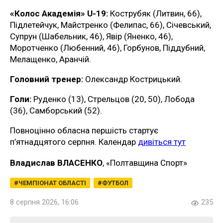
«Колос Академія» U-19:
Кострубяк (Литвин, 66),
Підлетейчук, Майстренко (Фелипас, 66), Січевський,
Супрун (Шабельник, 46), Явір (Яненко, 46),
Моротченко (Любенний, 46), Горбунов, Піддубний,
Мелащенко, Аранчій.
Головний тренер:
Олександр Кострицький.
Голи:
Руденко (13), Стрельцов (20, 50), Лобода
(36), Самборський (52).
Повноцінно обласна першість стартує
п’ятнадцятого серпня. Календар
дивіться тут
Владислав ВЛАСЕНКО
, «Полтавщина Спорт»
ЧЕМПІОНАТ ОБЛАСТІ
ФУТБОЛ
8 серпня 2026, 16:06
235