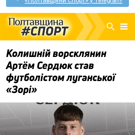
«Полтавщини Спорт» у Telegram!
Колишній ворсклянин
Артём Сердюк став
футболістом луганської
«Зорі»