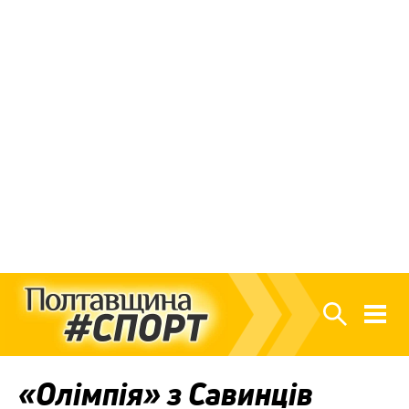
«Олімпія» з Савинців