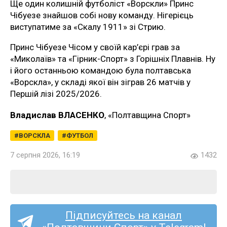
Ще один колишній футболіст «Ворскли» Принс
Чібуезе знайшов собі нову команду. Нігерієць
виступатиме за «Скалу 1911» зі Стрию.
Принс Чібуезе Чісом у своїй кар’єрі грав за
«Миколаїв» та «Гірник-Спорт» з Горішніх Плавнів. Ну
і його останньою командою була полтавська
«Ворскла», у складі якої він зіграв 26 матчів у
Першій лізі 2025/2026.
Владислав ВЛАСЕНКО
, «Полтавщина Спорт»
ВОРСКЛА
ФУТБОЛ
7 серпня 2026, 16:19
1432
Підписуйтесь на канал