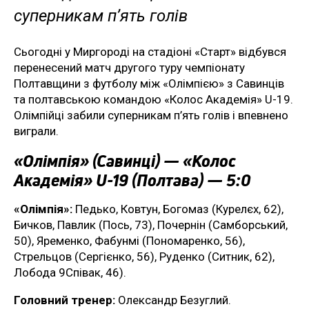
суперникам п’ять голів
Сьогодні у Миргороді на стадіоні «Старт» відбувся
перенесений матч другого туру чемпіонату
Полтавщини з футболу між «Олімпією» з Савинців
та полтавською командою «Колос Академія» U-19.
Олімпійці забили суперникам п’ять голів і впевнено
виграли.
«Олімпія» (Савинці) — «Колос
Академія» U-19 (Полтава) — 5:0
«Олімпія»:
Педько, Ковтун, Богомаз (Курелєх, 62),
Бичков, Павлик (Пось, 73), Почернін (Самборський,
50), Яременко, Фабунмі (Пономаренко, 56),
Стрельцов (Сергієнко, 56), Руденко (Ситник, 62),
Лобода 9Співак, 46).
Головний тренер:
Олександр Безуглий.