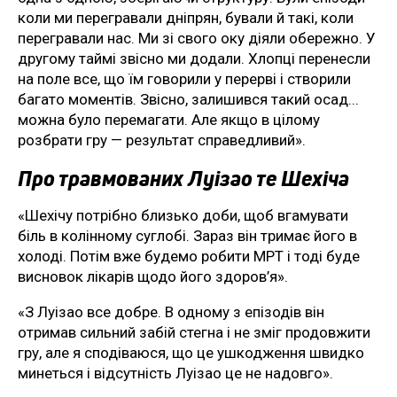
коли ми перегравали дніпрян, бували й такі, коли
перегравали нас. Ми зі свого оку діяли обережно. У
другому таймі звісно ми додали. Хлопці перенесли
на поле все, що їм говорили у перерві і створили
багато моментів. Звісно, залишився такий осад...
можна було перемагати. Але якщо в цілому
розбрати гру — результат справедливий».
Про травмованих Луізао те Шехіча
«Шехічу потрібно близько доби, щоб вгамувати
біль в колінному суглобі. Зараз він тримає його в
холоді. Потім вже будемо робити МРТ і тоді буде
висновок лікарів щодо його здоров’я».
«З Луізао все добре. В одному з епізодів він
отримав сильний забій стегна і не зміг продовжити
гру, але я сподіваюся, що це ушкодження швидко
минеться і відсутність Луізао це не надовго».