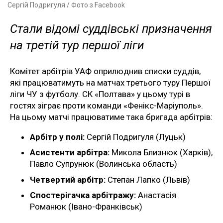
Сергій Подригуля / Фото з Facebook
Стали відомі суддівські призначення
на третій тур першої ліги
Комітет арбітрів УАФ оприлюднив списки суддів,
які працюватимуть на матчах третього туру Першої
ліги ЧУ з футболу. СК «Полтава» у цьому турі в
гостях зіграє проти команди «Фенікс-Маріуполь».
На цьому матчі працюватиме така бригада арбітрів:
Арбітр у полі:
Сергій Подригуля (Луцьк)
Асистенти арбітра:
Микола Близнюк (Харків),
Павло Супрунюк (Волинська область)
Четвертий арбітр:
Степан Лапко (Львів)
Спостерігачка арбітражу:
Анастасія
Романюк (Івано-Франківськ)