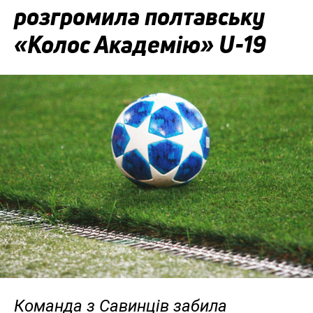
розгромила полтавську
«Колос Академію» U-19
Команда з Савинців забила