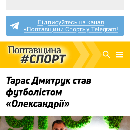
Підписуйтесь на канал
«Полтавщини Спорт» у Telegram!
Тарас Дмитрук став
футболістом
«Олександрії»