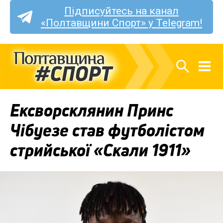
Підписуйтесь на канал
«Полтавщини Спорт» у Telegram!
Ексворсклянин Принс
Чібуезе став футболістом
стрийської «Скали 1911»