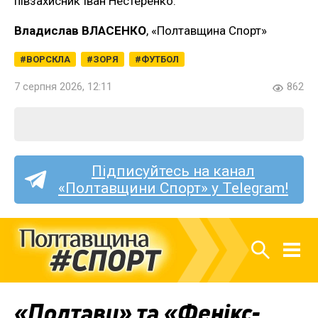
півзахисник Іван Нестеренко.
Владислав ВЛАСЕНКО
, «Полтавщина Спорт»
ВОРСКЛА
ЗОРЯ
ФУТБОЛ
7 серпня 2026, 12:11
862
Підписуйтесь на канал
«Полтавщини Спорт» у Telegram!
«Полтаву» та «Фенікс-