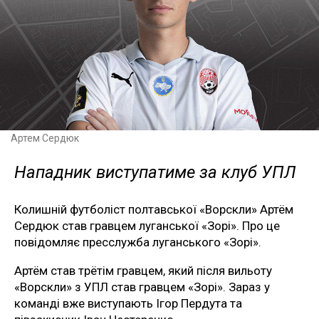
Артем Сердюк
Нападник виступатиме за клуб УПЛ
Колишній футболіст полтавської «Ворскли» Артём
Сердюк став гравцем луганської «Зорі». Про це
повідомляє пресслужба луганського «Зорі».
Артём став трётім гравцем, який після вильоту
«Ворскли» з УПЛ став гравцем «Зорі». Зараз у
команді вже виступають Ігор Пердута та