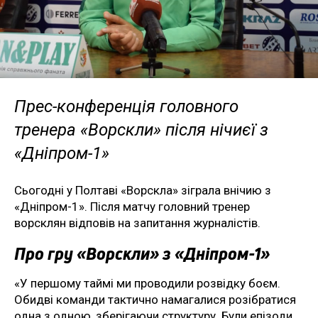
Прес-конференція головного
тренера «Ворскли» після нічиєї з
«Дніпром-1»
Сьогодні у Полтаві «Ворскла» зіграла внічию з
«Дніпром-1». Після матчу головний тренер
ворсклян відповів на запитання журналістів.
Про гру «Ворскли» з «Дніпром-1»
«У першому таймі ми проводили розвідку боєм.
Обидві команди тактично намагалися розібратися
одна з одною, зберігаючи структуру. Були епізоди